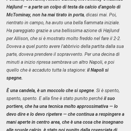
Højlund — a parte un colpo di testa da calcio d'angolo di
McTominay, non ha mai tirato in porta
, dicasi mai. Poi,
rientrato in campo, ha avuto una bella fiammata iniziale.
Ha pareggiato grazie a una bellissima azione di Højlund
per Allison, che si è mostrato molto freddo nel fare il 2-2.
Doveva a quel punto avere l'abbrivio della partita dalla sua
parte, doveva prendere il sopravvento. Per una decina di
minuti a inizio ripresa sembrava un altro Napoli, e poi
quello che è accaduto tutta la stagione:
il Napoli si
spegne.
È una candela, è un moccolo che si spegne
. Si è spento,
spento, spento. E alla fine è stato punito perché
il suo
portiere, che ha una tecnica molto approssimativa — lo
devo dire e lo devo ripetere — che continua a respingere a
mani aperte in centro area, che è una cosa che insegnano
alle scuole calcio, è stato poi punito dalla rovesciata di