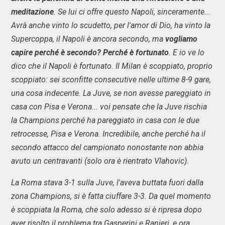
meditazione
. Se lui ci offre questo Napoli, sinceramente...
Avrà anche vinto lo scudetto, per l'amor di Dio, ha vinto la
Supercoppa, il Napoli è ancora secondo, ma
vogliamo
capire perché è secondo? Perché è fortunato
. E io ve lo
dico che il Napoli è fortunato. Il Milan è scoppiato, proprio
scoppiato: sei sconfitte consecutive nelle ultime 8-9 gare,
una cosa indecente. La Juve, se non avesse pareggiato in
casa con Pisa e Verona... voi pensate che la Juve rischia
la Champions perché ha pareggiato in casa con le due
retrocesse, Pisa e Verona. Incredibile, anche perché ha il
secondo attacco del campionato nonostante non abbia
avuto un centravanti (solo ora è rientrato Vlahovic).
La Roma stava 3-1 sulla Juve, l'aveva buttata fuori dalla
zona Champions, si è fatta ciuffare 3-3. Da quel momento
è scoppiata la Roma, che solo adesso si è ripresa dopo
aver risolto il problema tra Gasperini e Ranieri, e ora