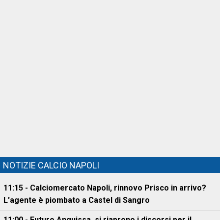
NOTIZIE CALCIO NAPOLI
11:15 - Calciomercato Napoli, rinnovo Prisco in arrivo?
L'agente è piombato a Castel di Sangro
11:00 - Futuro Anguissa, si riaprono i discorsi per il