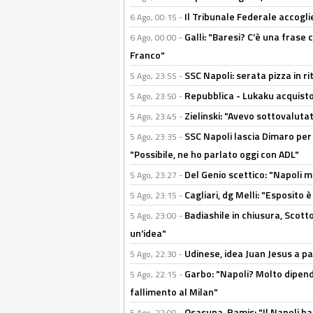
Il Tribunale Federale accoglie 
6 Ago, 00:15 -
Galli: "Baresi? C'è una frase
6 Ago, 00:00 -
Franco"
SSC Napoli: serata pizza in ri
5 Ago, 23:55 -
Repubblica - Lukaku acquisto
5 Ago, 23:50 -
Zielinski: "Avevo sottovaluta
5 Ago, 23:45 -
SSC Napoli lascia Dimaro per 
5 Ago, 23:35 -
"Possibile, ne ho parlato oggi con ADL"
Del Genio scettico: "Napoli m
5 Ago, 23:27 -
Cagliari, dg Melli: "Esposito
5 Ago, 23:15 -
Badiashile in chiusura, Scotto
5 Ago, 23:00 -
un'idea"
Udinese, idea Juan Jesus a p
5 Ago, 22:30 -
Garbo: "Napoli? Molto dipender
5 Ago, 22:15 -
fallimento al Milan"
Osasuna, Ramis: "Il Napoli ha
5 Ago, 22:00 -