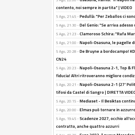
contento, noi sempre in partita" | VIDEO
Pedullà: "Per Zeballos ci son
5 Ago, 21:45 -
Del Genio: "Se arriva adesso 
5 Ago, 21:30 -
Clamoroso Schira: "Rafa Mari
5 Ago, 21:23 -
Napoli-Osasuna, le pagelle di
5 Ago, 21:00 -
De Bruyne a bordocampo! KDB
5 Ago, 20:28 -
CN24
Napoli-Osasuna 2-1, Top & Fl
5 Ago, 20:23 -
fiducia! Altri ritroveranno migliore condi
Napoli-Osasuna 2-1 (27' Polita
5 Ago, 20:21 -
tifosi da Castel di Sangro | DIRETTA VIDE
Mediaset - Il Besiktas contin
5 Ago, 20:15 -
Elmas può tornare in azzurro:
5 Ago, 20:00 -
Scadenze 2027, occhio all'occ
5 Ago, 19:45 -
contratto, anche quattro azzurri
Euro 2032, il nuovo Maradon