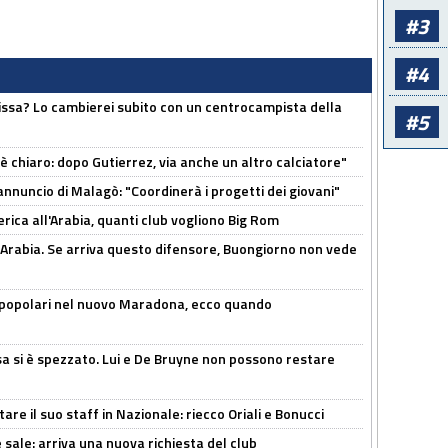
#3
#4
uissa? Lo cambierei subito con un centrocampista della
#5
 è chiaro: dopo Gutierrez, via anche un altro calciatore"
'annuncio di Malagò: "Coordinerà i progetti dei giovani"
erica all'Arabia, quanti club vogliono Big Rom
 Arabia. Se arriva questo difensore, Buongiorno non vede
 popolari nel nuovo Maradona, ecco quando
a si è spezzato. Lui e De Bruyne non possono restare
re il suo staff in Nazionale: riecco Oriali e Bonucci
 sale: arriva una nuova richiesta del club