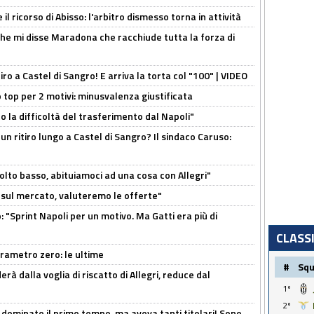
il ricorso di Abisso: l'arbitro dismesso torna in attività
 che mi disse Maradona che racchiude tutta la forza di
tiro a Castel di Sangro! E arriva la torta col "100" | VIDEO
 top per 2 motivi: minusvalenza giustificata
to la difficoltà del trasferimento dal Napoli"
un ritiro lungo a Castel di Sangro? Il sindaco Caruso:
olto basso, abituiamoci ad una cosa con Allegri"
 è sul mercato, valuteremo le offerte"
: "Sprint Napoli per un motivo. Ma Gatti era più di
CLASS
arametro zero: le ultime
#
Sq
à dalla voglia di riscatto di Allegri, reduce dal
1º
2º
 dominato il primo tempo, ma aveva tanti titolari! Sono