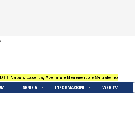
0
 DTT Napoli, Caserta, Avellino e Benevento e 84 Salerno
UM
SERIE A
INFORMAZIONI
WEB TV