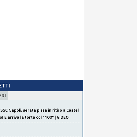
LETTI
ERI
SSC Napoli: serata pizza in ritiro a Castel
o! E arriva la torta col "100" | VIDEO