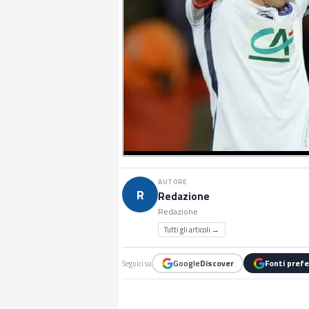
AUTORE
R
Redazione
Redazione
Tutti gli articoli →
Google
Discover
Fonti prefe
Seguici su