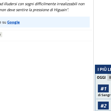
 illudersi con sogni difficilmente irrealizzabili non
non deve sentire la pressione di Higuain".
e su
Google
O
I PIÙ 
OGGI
I
#1
di Sangr
#2