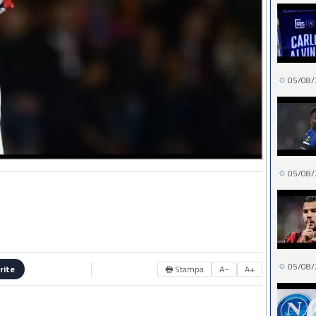
05/08/
05/08/
05/08/
🖶 Stampa
A−
A+
rite