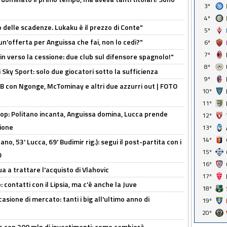
3º
4º
o delle scadenze. Lukaku è il prezzo di Conte"
5º
un'offerta per Anguissa che fai, non lo cedi?"
6º
7º
n verso la cessione: due club sul difensore spagnolo!"
8º
 Sky Sport: solo due giocatori sotto la sufficienza
9º
 con Ngonge, McTominay e altri due azzurri out | FOTO
10º
11º
op: Politano incanta, Anguissa domina, Lucca prende
12º
zione
13º
14º
no, 53' Lucca, 69' Budimir rig.): segui il post-partita con i
15º
O
16º
ua a trattare l'acquisto di Vlahovic
17º
 contatti con il Lipsia, ma c'è anche la Juve
18º
asione di mercato: tanti i big all'ultimo anno di
19º
20º
a con 200 mln di investimenti: come cambierà