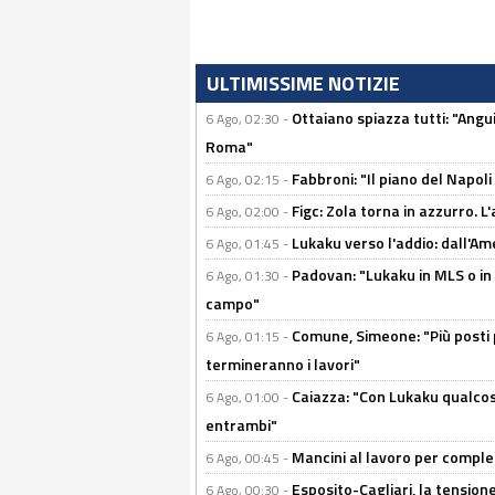
ULTIMISSIME NOTIZIE
Ottaiano spiazza tutti: "Ang
6 Ago, 02:30 -
Roma"
Fabbroni: "Il piano del Napoli
6 Ago, 02:15 -
Figc: Zola torna in azzurro. L
6 Ago, 02:00 -
Lukaku verso l'addio: dall'Am
6 Ago, 01:45 -
Padovan: "Lukaku in MLS o in
6 Ago, 01:30 -
campo"
Comune, Simeone: "Più posti
6 Ago, 01:15 -
termineranno i lavori"
Caiazza: "Con Lukaku qualcos
6 Ago, 01:00 -
entrambi"
Mancini al lavoro per completa
6 Ago, 00:45 -
Esposito-Cagliari, la tensione
6 Ago, 00:30 -