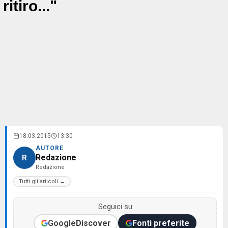
ritiro..."
18.03.2015
13:30
AUTORE
Redazione
R
Redazione
Tutti gli articoli →
Seguici su
Google
Discover
Fonti preferite