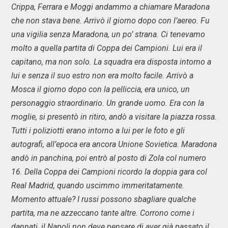
Crippa, Ferrara e Moggi andammo a chiamare Maradona
che non stava bene. Arrivò il giorno dopo con l’aereo. Fu
una vigilia senza Maradona, un po’ strana. Ci tenevamo
molto a quella partita di Coppa dei Campioni. Lui era il
capitano, ma non solo. La squadra era disposta intorno a
lui e senza il suo estro non era molto facile. Arrivò a
Mosca il giorno dopo con la pelliccia, era unico, un
personaggio straordinario. Un grande uomo. Era con la
moglie, si presentò in ritiro, andò a visitare la piazza rossa.
Tutti i poliziotti erano intorno a lui per le foto e gli
autografi, all’epoca era ancora Unione Sovietica. Maradona
andò in panchina, poi entrò al posto di Zola col numero
16. Della Coppa dei Campioni ricordo la doppia gara col
Real Madrid, quando uscimmo immeritatamente.
Momento attuale? I russi possono sbagliare qualche
partita, ma ne azzeccano tante altre. Corrono come i
dannati, il Napoli non deve pensare di aver già passato il