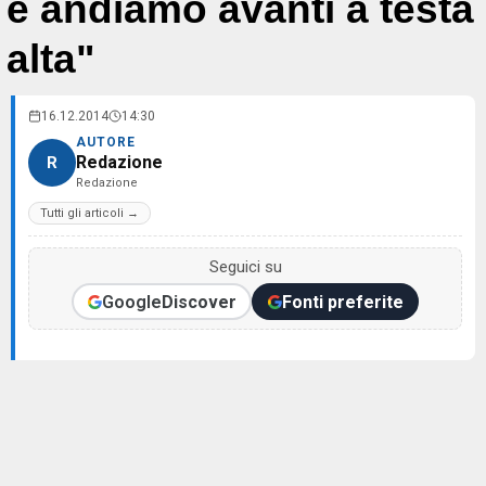
e andiamo avanti a testa
alta"
16.12.2014
14:30
AUTORE
Redazione
R
Redazione
Tutti gli articoli →
Seguici su
Google
Discover
Fonti preferite