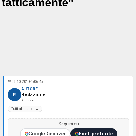
tatticamente"
05.10.2018
06:45
AUTORE
Redazione
R
Redazione
Tutti gli articoli →
Seguici su
Google
Discover
Fonti preferite