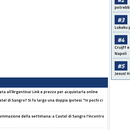
potrebbe
#3
Lukaku p
#4
Cruijff e
Napoli
#5
Jesus! H
ta all'Argentina! Link e prezzo per acquistarla online
el di Sangro? Si fa largo una doppia ipotesi: "In pochi ci
ammazione della settimana: a Castel di Sangro l'incontro