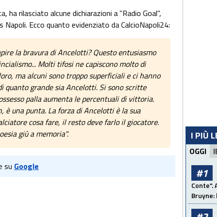
ca, ha rilasciato alcune dichiarazioni a "Radio Goal",
s Napoli. Ecco quanto evidenziato da CalcioNapoli24:
apire la bravura di Ancelotti? Questo entusiasmo
ncialismo... Molti tifosi ne capiscono molto di
loro, ma alcuni sono troppo superficiali e ci hanno
 quanto grande sia Ancelotti. Si sono scritte
possesso palla aumenta le percentuali di vittoria.
n, è una punta. La forza di Ancelotti è la sua
ciatore cosa fare, il resto deve farlo il giocatore.
esia giù a memoria".
I PIÙ 
OGGI
I
e su
Google
#1
Conte". 
Bruyne: 
#2