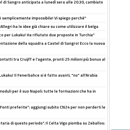
 di Sangro anticipata a lunedì sera alle 20.30, cambiato
è semplicemente impossibile! Vi spiego perché"
 Allegri ha le idee già chiare su come utilizzare il belga
o per Lukaku! Ha rifiutato due proposte in Turchia"
entazione della squadra a Castel di Sangro! Ecco la nuova
ontatti tra Cruijff e l'agente, pronti 25 milioni più bonus al
kaku! Il Fenerbahce si è fatto avanti, "no" all'Arabia
moduli per il suo Napoli: tutte le formazioni che ha in
Fonti preferite": aggiungi subito CN24 per non perderti le
taria di questo periodo". Il Celta Vigo piomba su Zeballos: