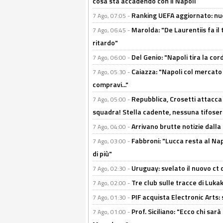
cosa sta accadendo con il Napoli
Ranking UEFA aggiornato: nuov
7 Ago, 07:05 -
Marolda: "De Laurentiis fa il 
7 Ago, 06:45 -
ritardo"
Del Genio: "Napoli tira la co
7 Ago, 06:00 -
Caiazza: "Napoli col mercato
7 Ago, 05:30 -
compravi..."
Repubblica, Crosetti attacca 
7 Ago, 05:00 -
squadra! Stella cadente, nessuna tifoseri
Arrivano brutte notizie dalla
7 Ago, 04:00 -
Fabbroni: "Lucca resta al Na
7 Ago, 03:00 -
di più"
Uruguay: svelato il nuovo ct d
7 Ago, 02:30 -
Tre club sulle tracce di Luka
7 Ago, 02:00 -
PIF acquista Electronic Arts: 
7 Ago, 01:30 -
Prof. Siciliano: "Ecco chi sarà
7 Ago, 01:00 -