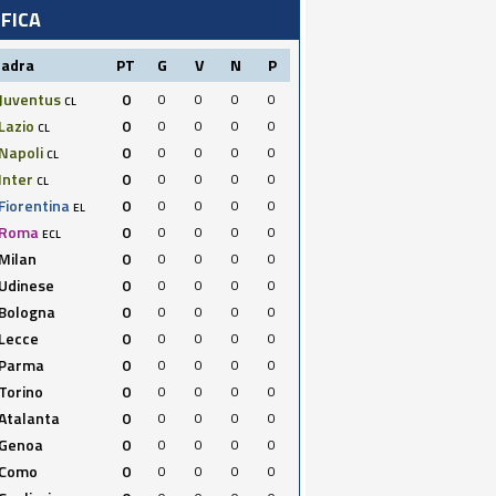
IFICA
uadra
PT
G
V
N
P
Juventus
0
0
0
0
0
CL
Lazio
0
0
0
0
0
CL
Napoli
0
0
0
0
0
CL
Inter
0
0
0
0
0
CL
Fiorentina
0
0
0
0
0
EL
Roma
0
0
0
0
0
ECL
Milan
0
0
0
0
0
Udinese
0
0
0
0
0
Bologna
0
0
0
0
0
Lecce
0
0
0
0
0
Parma
0
0
0
0
0
Torino
0
0
0
0
0
Atalanta
0
0
0
0
0
Genoa
0
0
0
0
0
Como
0
0
0
0
0