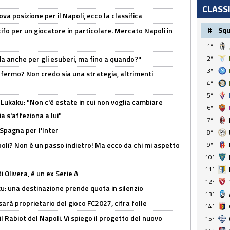
CLASS
a posizione per il Napoli, ecco la classifica
#
Sq
tifo per un giocatore in particolare. Mercato Napoli in
1º
rda anche per gli esuberi, ma fino a quando?"
2º
3º
 fermo? Non credo sia una strategia, altrimenti
4º
5º
Lukaku: "Non c'è estate in cui non voglia cambiare
6º
a s'affeziona a lui"
7º
 Spagna per l'Inter
8º
poli? Non è un passo indietro! Ma ecco da chi mi aspetto
9º
10º
11º
i Olivera, è un ex Serie A
12º
ku: una destinazione prende quota in silenzio
13º
sarà proprietario del gioco FC2027, cifra folle
14º
 il Rabiot del Napoli. Vi spiego il progetto del nuovo
15º