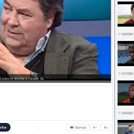
06/08/
07/08/
Corbo in diretta a Canale 34
06/08/
🖶 Stampa
A−
A+
rite