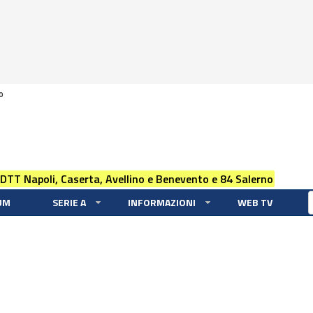
0
 DTT Napoli, Caserta, Avellino e Benevento e 84 Salerno
UM
SERIE A
INFORMAZIONI
WEB TV