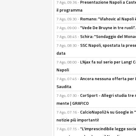
Presentazione Napoli a Castel
7 Ago, 09:36 -
il programma
Romano: "Vlahovic al Napoli 
7 Ago, 09:30 -
"Vede De Bruyne in tre ruoli".
7 Ago, 09:00 -
Schira: "Sondaggio del Monac
7 Ago, 08:45 -
SSC Napoli, spostata la pres
7 Ago, 08:30 -
data
L'Ajax fa sul serio per Lang! C
7 Ago, 08:00 -
Napoli
Ancora nessuna offerta per Lu
7 Ago, 07:45 -
Saudita
CorSport - Allegri studia tre 
7 Ago, 07:30 -
mente | GRAFICO
CalcioNapoli24 su Google in "
7 Ago, 07:16 -
notizie più importanti!
"L'imprescindibile legge socie
7 Ago, 07:15 -