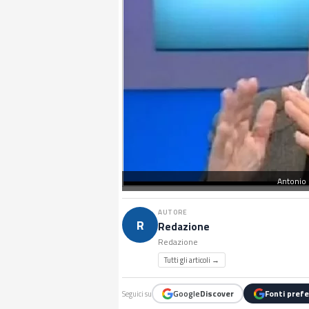
Antonio 
AUTORE
R
Redazione
Redazione
Tutti gli articoli →
Google
Discover
Fonti prefe
Seguici su