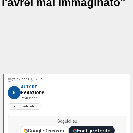
l'avrei mai immaginato"
07.04.2025
14:10
AUTORE
Redazione
R
Redazione
Tutti gli articoli →
Seguici su
Google
Discover
Fonti preferite