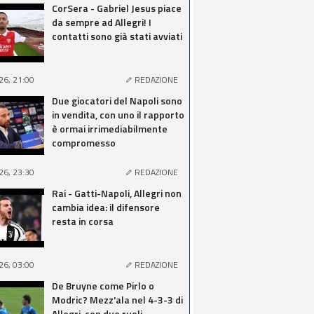
CorSera - Gabriel Jesus piace
da sempre ad Allegri! I
contatti sono già stati avviati
26, 21:00
REDAZIONE
Due giocatori del Napoli sono
in vendita, con uno il rapporto
è ormai irrimediabilmente
compromesso
26, 23:30
REDAZIONE
Rai - Gatti-Napoli, Allegri non
cambia idea: il difensore
resta in corsa
26, 03:00
REDAZIONE
De Bruyne come Pirlo o
Modric? Mezz'ala nel 4-3-3 di
Allegri, con due ruoli