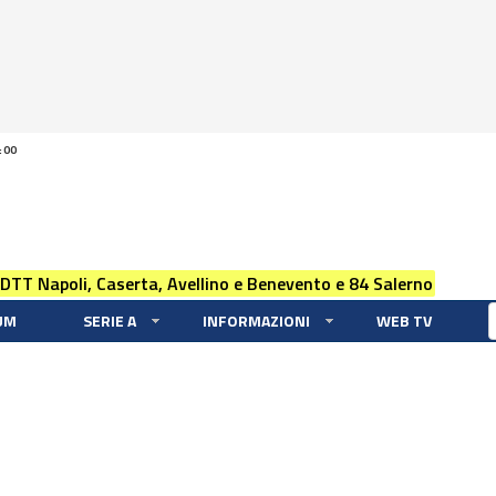
:00
 DTT Napoli, Caserta, Avellino e Benevento e 84 Salerno
UM
SERIE A
INFORMAZIONI
WEB TV