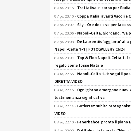
Trattativa in corso per Badia
8 Ago, 23:15 -
Coppa Italia: avanti Ascoli 
8 Ago, 23:10 -
Sky - Ore decisive per la ces
8 Ago, 23:07 -
Napoli-Celta, Giordano: "Va p
8 Ago, 23:05 -
De Laurentiis 'aggiunto' alla
8 Ago, 23:03 -
Napoli-Celta 1-1 | FOTOGALLERY CN24
Top & Flop Napoli-Celta 1-1: 
8 Ago, 23:01 -
regalo come fosse Natale
Napoli-Celta 1-1: segui il pos
8 Ago, 22:55 -
DIRETTA VIDEO
Ogni giorno emergono nuovi d
8 Ago, 22:45 -
testimonianza significativa
Gutierrez subito protagonist
8 Ago, 22:14 -
VIDEO
Fenerbahce: pronto il piano 
8 Ago, 22:10 -
Dal Belgio la frenata: "Non c
8 Ago, 22:02 -