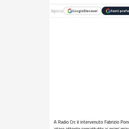
Google
Discover
Fonti prefe
Seguici su
A Radio Crc è intervenuto Fabrizio Ponci
stare attento soprattutto ai primi minu