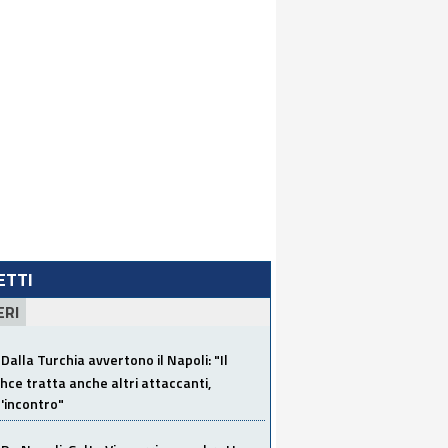
LETTI
ERI
Dalla Turchia avvertono il Napoli: "Il
ce tratta anche altri attaccanti,
'incontro"