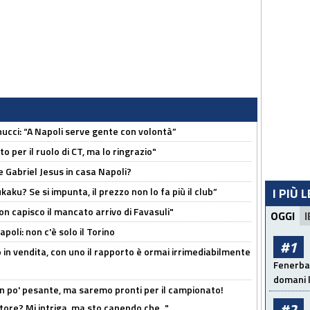
cci: “A Napoli serve gente con volontà”
 per il ruolo di CT, ma lo ringrazio"
 Gabriel Jesus in casa Napoli?
kaku? Se si impunta, il prezzo non lo fa più il club”
I PIÙ 
non capisco il mancato arrivo di Favasuli"
OGGI
I
poli: non c'è solo il Torino
#1
 in vendita, con uno il rapporto è ormai irrimediabilmente
Fenerbah
domani l
n po' pesante, ma saremo pronti per il campionato!
#2
tore? Mi intriga, ma sto capendo che..."