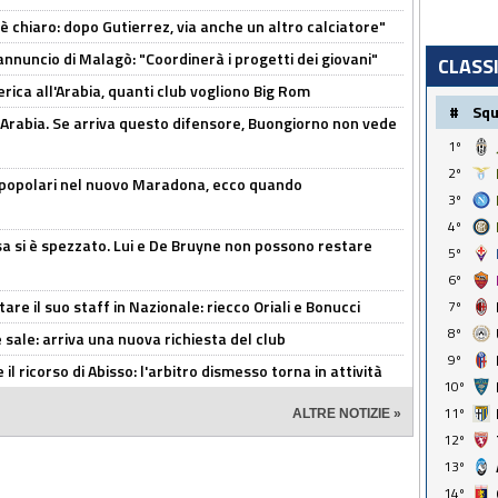
 è chiaro: dopo Gutierrez, via anche un altro calciatore"
'annuncio di Malagò: "Coordinerà i progetti dei giovani"
CLASS
erica all'Arabia, quanti club vogliono Big Rom
#
Sq
 Arabia. Se arriva questo difensore, Buongiorno non vede
1º
2º
 popolari nel nuovo Maradona, ecco quando
3º
4º
a si è spezzato. Lui e De Bruyne non possono restare
5º
6º
re il suo staff in Nazionale: riecco Oriali e Bonucci
7º
8º
 sale: arriva una nuova richiesta del club
9º
il ricorso di Abisso: l'arbitro dismesso torna in attività
10º
11º
ALTRE NOTIZIE »
12º
13º
14º