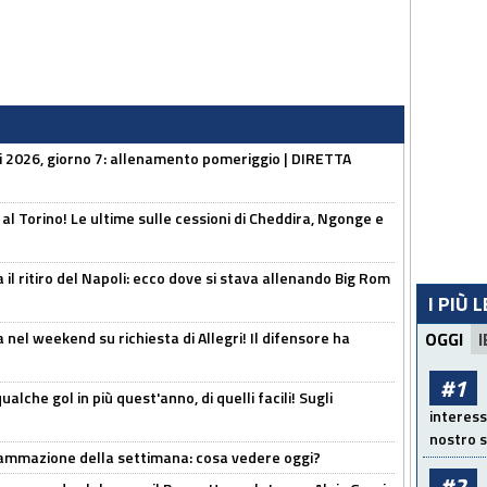
li 2026, giorno 7: allenamento pomeriggio | DIRETTA
 al Torino! Le ultime sulle cessioni di Cheddira, Ngonge e
 il ritiro del Napoli: ecco dove si stava allenando Big Rom
I PIÙ 
 nel weekend su richiesta di Allegri! Il difensore ha
OGGI
I
#1
alche gol in più quest'anno, di quelli facili! Sugli
interess
nostro s
rammazione della settimana: cosa vedere oggi?
#2