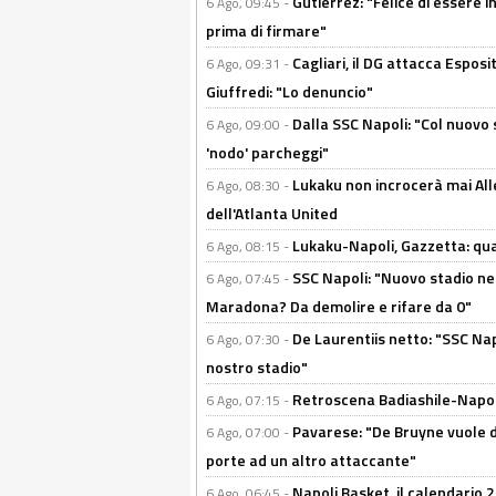
Gutierrez: "Felice di essere 
6 Ago, 09:45 -
prima di firmare"
Cagliari, il DG attacca Espos
6 Ago, 09:31 -
Giuffredi: "Lo denuncio"
Dalla SSC Napoli: "Col nuovo
6 Ago, 09:00 -
'nodo' parcheggi"
Lukaku non incrocerà mai Alleg
6 Ago, 08:30 -
dell'Atlanta United
Lukaku-Napoli, Gazzetta: qu
6 Ago, 08:15 -
SSC Napoli: "Nuovo stadio nel
6 Ago, 07:45 -
Maradona? Da demolire e rifare da 0"
De Laurentiis netto: "SSC Nap
6 Ago, 07:30 -
nostro stadio"
Retroscena Badiashile-Napoli:
6 Ago, 07:15 -
Pavarese: "De Bruyne vuole d
6 Ago, 07:00 -
porte ad un altro attaccante"
Napoli Basket, il calendario
6 Ago, 06:45 -