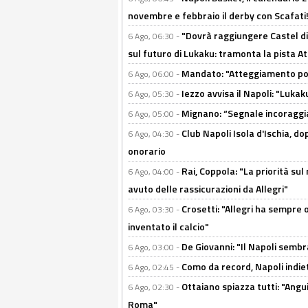
novembre e febbraio il derby con Scafati!
"Dovrà raggiungere Castel di
6 Ago, 06:30 -
sul futuro di Lukaku: tramonta la pista A
Mandato: "Atteggiamento posi
6 Ago, 06:00 -
Iezzo avvisa il Napoli: "Lukaku
6 Ago, 05:30 -
Mignano: “Segnale incoraggi
6 Ago, 05:00 -
Club Napoli Isola d'Ischia, 
6 Ago, 04:30 -
onorario
Rai, Coppola: "La priorità su
6 Ago, 04:00 -
avuto delle rassicurazioni da Allegri"
Crosetti: "Allegri ha sempre o
6 Ago, 03:30 -
inventato il calcio"
De Giovanni: "Il Napoli sembr
6 Ago, 03:00 -
Como da record, Napoli indiet
6 Ago, 02:45 -
Ottaiano spiazza tutti: "Ang
6 Ago, 02:30 -
Roma"