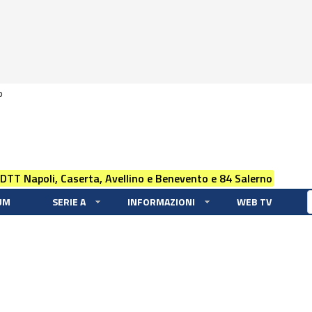
0
 DTT Napoli, Caserta, Avellino e Benevento e 84 Salerno
UM
SERIE A
INFORMAZIONI
WEB TV