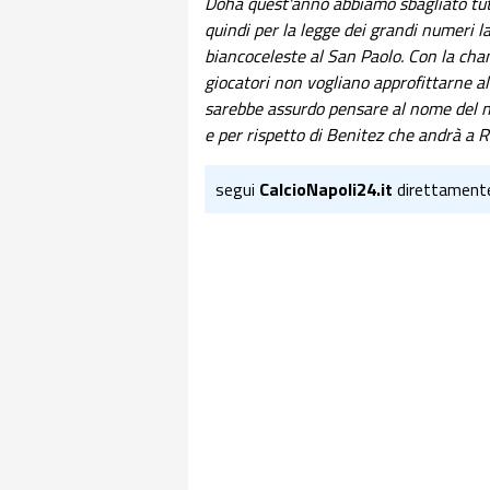
Doha quest'anno abbiamo sbagliato tutte
quindi per la legge dei grandi numeri 
biancoceleste al San Paolo. Con la cha
giocatori non vogliano approfittarne al
sarebbe assurdo pensare al nome del nu
e per rispetto di Benitez che andrà a 
segui
CalcioNapoli24.it
direttament