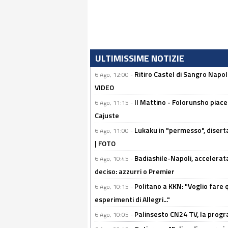
ULTIMISSIME NOTIZIE
Ritiro Castel di Sangro Napo
6 Ago, 12:00 -
VIDEO
Il Mattino - Folorunsho piace
6 Ago, 11:15 -
Cajuste
Lukaku in "permesso", diserta
6 Ago, 11:00 -
| FOTO
Badiashile-Napoli, accelerata
6 Ago, 10:45 -
deciso: azzurri o Premier
Politano a KKN: "Voglio fare qu
6 Ago, 10:15 -
esperimenti di Allegri..."
Palinsesto CN24 TV, la prog
6 Ago, 10:05 -