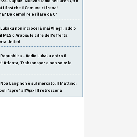
SSC Napoli: "Nuovo stadio nell'area Q8 o
i tifosi che il Comune ci frena!
a? Da demolire e rifare da 0"
Lukaku non incrocerà mai Allegri, addio
i! MLS o Arabia: le cifre dell'offerta
anta United
Repubblica - Addio Lukaku entro il
 Atlanta, Trabzonspor e non solo: le
Noa Lang non è sul mercato, Il Mattino:
poli "apre" all'Ajax! Il retroscena