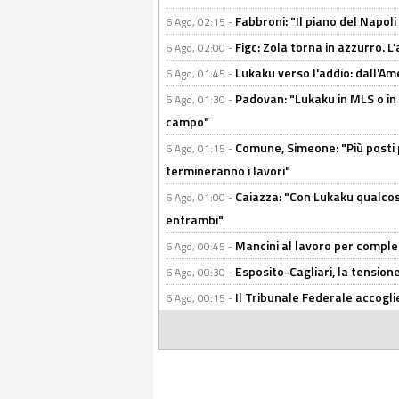
Fabbroni: "Il piano del Napoli
6 Ago, 02:15 -
Figc: Zola torna in azzurro. L
6 Ago, 02:00 -
Lukaku verso l'addio: dall'Am
6 Ago, 01:45 -
Padovan: "Lukaku in MLS o in
6 Ago, 01:30 -
campo"
Comune, Simeone: "Più posti
6 Ago, 01:15 -
termineranno i lavori"
Caiazza: "Con Lukaku qualcos
6 Ago, 01:00 -
entrambi"
Mancini al lavoro per completa
6 Ago, 00:45 -
Esposito-Cagliari, la tensione
6 Ago, 00:30 -
Il Tribunale Federale accoglie 
6 Ago, 00:15 -