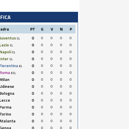
IFICA
uadra
PT
G
V
N
P
Juventus
0
0
0
0
0
CL
Lazio
0
0
0
0
0
CL
Napoli
0
0
0
0
0
CL
Inter
0
0
0
0
0
CL
Fiorentina
0
0
0
0
0
EL
Roma
0
0
0
0
0
ECL
Milan
0
0
0
0
0
Udinese
0
0
0
0
0
Bologna
0
0
0
0
0
Lecce
0
0
0
0
0
Parma
0
0
0
0
0
Torino
0
0
0
0
0
Atalanta
0
0
0
0
0
Genoa
0
0
0
0
0