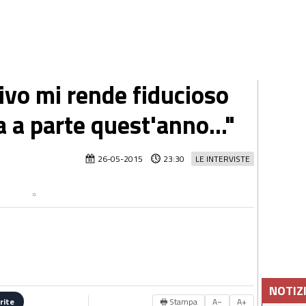
ivo mi rende fiducioso
a a parte quest'anno..."
26-05-2015
23:30
LE INTERVISTE
NOTIZ
🖶 Stampa
A−
A+
rite