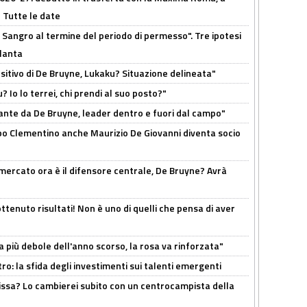
 Tutte le date
 Sangro al termine del periodo di permesso". Tre ipotesi
tlanta
tivo di De Bruyne, Lukaku? Situazione delineata"
? Io lo terrei, chi prendi al suo posto?"
ante da De Bruyne, leader dentro e fuori dal campo"
dopo Clementino anche Maurizio De Giovanni diventa socio
l mercato ora è il difensore centrale, De Bruyne? Avrà
ttenuto risultati! Non è uno di quelli che pensa di aver
a più debole dell'anno scorso, la rosa va rinforzata"
ro: la sfida degli investimenti sui talenti emergenti
uissa? Lo cambierei subito con un centrocampista della