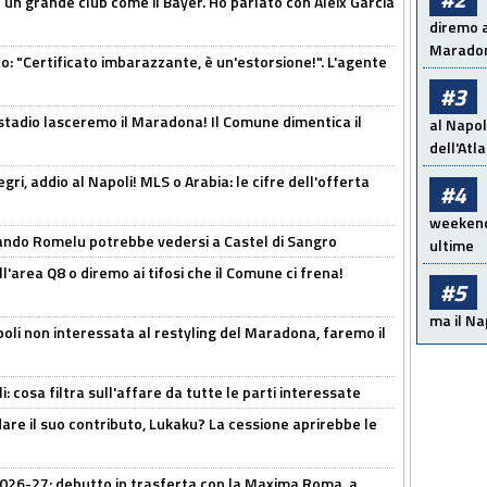
in un grande club come il Bayer. Ho parlato con Aleix Garcia
diremo a
Maradon
ito: "Certificato imbarazzante, è un'estorsione!". L'agente
#3
 stadio lasceremo il Maradona! Il Comune dimentica il
al Napol
dell'Atl
ri, addio al Napoli! MLS o Arabia: le cifre dell'offerta
#4
weekend!
ando Romelu potrebbe vedersi a Castel di Sangro
ultime
l'area Q8 o diremo ai tifosi che il Comune ci frena!
#5
ma il Na
oli non interessata al restyling del Maradona, faremo il
 cosa filtra sull'affare da tutte le parti interessate
are il suo contributo, Lukaku? La cessione aprirebbe le
 2026-27: debutto in trasferta con la Maxima Roma, a