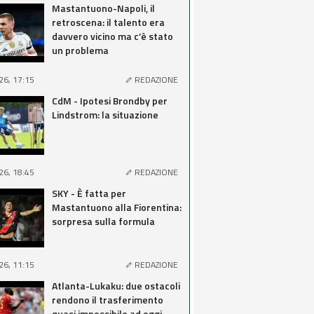
Mastantuono-Napoli, il
retroscena: il talento era
davvero vicino ma c’è stato
un problema
26, 17:15
REDAZIONE
CdM - Ipotesi Brondby per
Lindstrom: la situazione
26, 18:45
REDAZIONE
SKY - È fatta per
Mastantuono alla Fiorentina:
sorpresa sulla formula
26, 11:15
REDAZIONE
Atlanta-Lukaku: due ostacoli
rendono il trasferimento
quasi impossibile ad oggi