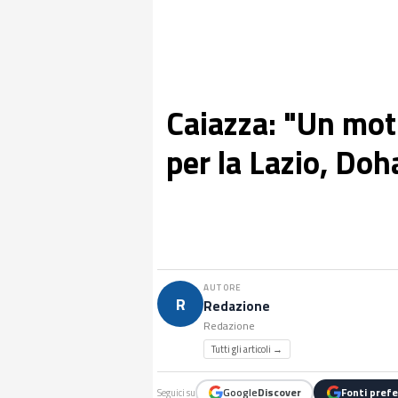
Caiazza: "Un mot
per la Lazio, Doh
AUTORE
R
Redazione
Redazione
Tutti gli articoli →
Google
Discover
Fonti prefe
Seguici su