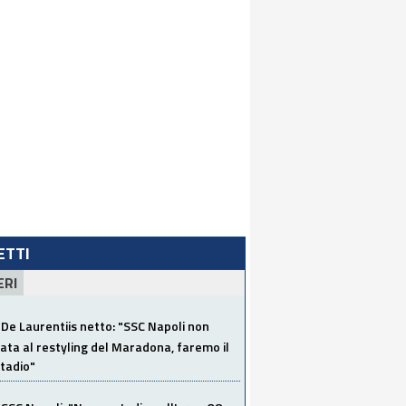
LETTI
ERI
De Laurentiis netto: "SSC Napoli non
ata al restyling del Maradona, faremo il
tadio"