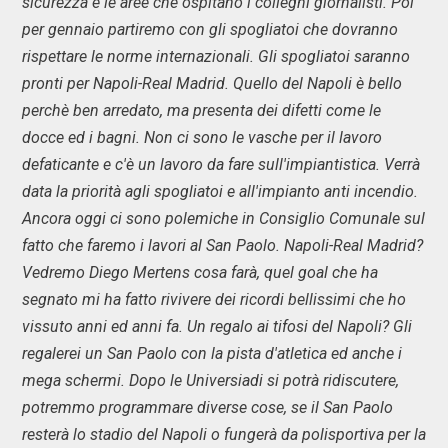
sicurezza e le aree che ospitano i colleghi giornalisti. Poi
per gennaio partiremo con gli spogliatoi che dovranno
rispettare le norme internazionali. Gli spogliatoi saranno
pronti per Napoli-Real Madrid. Quello del Napoli è bello
perchè ben arredato, ma presenta dei difetti come le
docce ed i bagni. Non ci sono le vasche per il lavoro
defaticante e c'è un lavoro da fare sull'impiantistica. Verrà
data la priorità agli spogliatoi e all'impianto anti incendio.
Ancora oggi ci sono polemiche in Consiglio Comunale sul
fatto che faremo i lavori al San Paolo. Napoli-Real Madrid?
Vedremo Diego Mertens cosa farà, quel goal che ha
segnato mi ha fatto rivivere dei ricordi bellissimi che ho
vissuto anni ed anni fa. Un regalo ai tifosi del Napoli? Gli
regalerei un San Paolo con la pista d'atletica ed anche i
mega schermi. Dopo le Universiadi si potrà ridiscutere,
potremmo programmare diverse cose, se il San Paolo
resterà lo stadio del Napoli o fungerà da polisportiva per la