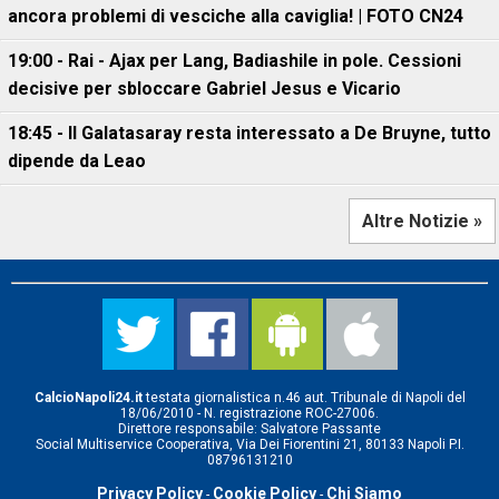
ancora problemi di vesciche alla caviglia! | FOTO CN24
19:00 - Rai - Ajax per Lang, Badiashile in pole. Cessioni
decisive per sbloccare Gabriel Jesus e Vicario
18:45 - Il Galatasaray resta interessato a De Bruyne, tutto
dipende da Leao
Altre Notizie »
CalcioNapoli24.it
testata giornalistica n.46 aut. Tribunale di Napoli del
18/06/2010 - N. registrazione ROC-27006.
Direttore responsabile: Salvatore Passante
Social Multiservice Cooperativa, Via Dei Fiorentini 21, 80133 Napoli P.I.
08796131210
Privacy Policy
Cookie Policy
Chi Siamo
-
-