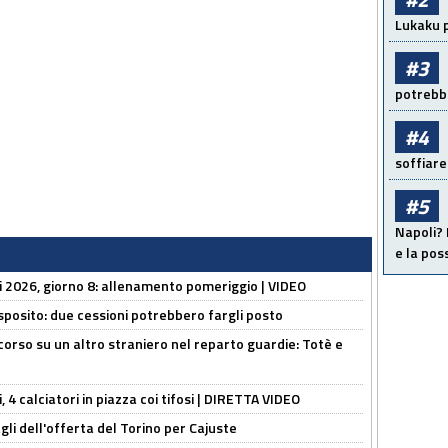
Lukaku p
#3
potrebbe
#4
soffiare
#5
Napoli? 
e la pos
li 2026, giorno 8: allenamento pomeriggio | VIDEO
sposito: due cessioni potrebbero fargli posto
 corso su un altro straniero nel reparto guardie: Totè e
, 4 calciatori in piazza coi tifosi | DIRETTA VIDEO
gli dell'offerta del Torino per Cajuste