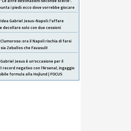
"Le altre destinazioni seconde scelte".
unta i piedi: ecco dove vorrebbe giocare
Idea Gabriel Jesus-Napoli: l'affare
 decollare solo con due cessioni
Clamoroso: ora il Napoli rischia di farsi
 sia Zeballos che Favasuli!
Gabriel Jesus è un'occasione per il
Il record negativo con l'Arsenal, ingaggio
sibile formula alla Hojlund | FOCUS