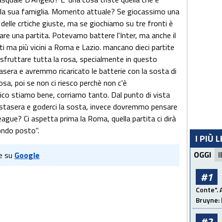
alla sua famiglia. Momento attuale? Se giocassimo una
delle crtiche giuste, ma se giochiamo su tre fronti è
rare una partita. Potevamo battere l'Inter, ma anche il
i ma più vicini a Roma e Lazio. mancano dieci partite
 sfruttare tutta la rosa, specialmente in questo
tasera e avremmo ricaricato le batterie con la sosta di
osa, poi se non ci riesco perchè non c'è
isico stiamo bene, corriamo tanto. Dal punto di vista
stasera e goderci la sosta, invece dovremmo pensare
ague? Ci aspetta prima la Roma, quella partita ci dirà
ondo posto".
I PIÙ 
OGGI
I
e su
Google
#1
Conte". 
Bruyne: 
#2