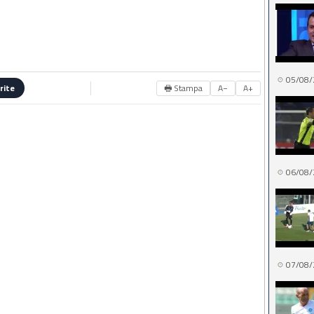
05/08/
🖶 Stampa
A−
A+
rite
06/08/
07/08/