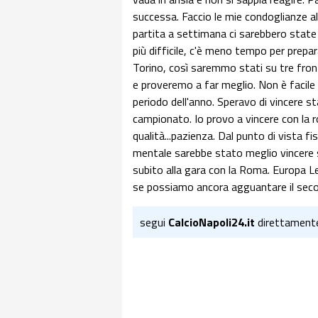
successa. Faccio le mie condoglianze 
partita a settimana ci sarebbero state 
più difficile, c'è meno tempo per prepa
Torino, così saremmo stati su tre front
e proveremo a far meglio. Non è facile
periodo dell'anno. Speravo di vincere s
campionato. Io provo a vincere con la r
qualità...pazienza. Dal punto di vista f
mentale sarebbe stato meglio vincere 
subito alla gara con la Roma. Europa Le
se possiamo ancora agguantare il sec
segui
CalcioNapoli24.it
direttament