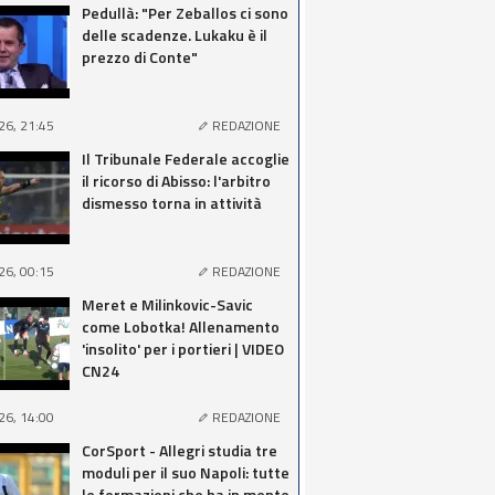
Pedullà: "Per Zeballos ci sono
delle scadenze. Lukaku è il
prezzo di Conte"
26, 21:45
REDAZIONE
Il Tribunale Federale accoglie
il ricorso di Abisso: l'arbitro
dismesso torna in attività
26, 00:15
REDAZIONE
Meret e Milinkovic-Savic
come Lobotka! Allenamento
'insolito' per i portieri | VIDEO
CN24
26, 14:00
REDAZIONE
CorSport - Allegri studia tre
moduli per il suo Napoli: tutte
le formazioni che ha in mente