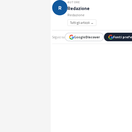
AUTORE
R
Redazione
Redazione
Tutti gli articoli →
Google
Discover
Fonti prefe
Seguici su