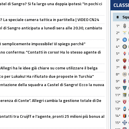
el di Sangro? Si fa largo una doppia ipotesi: "In pochi ci
CLASS
#
Sq
ri? La speciale camera tattica in partitella | VIDEO CN24
1º
 di Sangro anticipata a lunedì sera alle 20.30, cambiato
2º
3º
è semplicemente impossibile! Vi spiego perché"
4º
ano conferma: "Contatti in corso! Ha lo stesso agente di
5º
6º
7º
 Allegri ha le idee già chiare su come utilizzare il belga
8º
o per Lukaku! Ha rifiutato due proposte in Turchia"
9º
entazione della squadra a Castel di Sangro! Ecco la nuova
10º
11º
ferenza di Conte". Allegri cambia la gestione totale di De
12º
13º
14º
ontatti tra Cruijff e l'agente, pronti 25 milioni più bonus al
15º