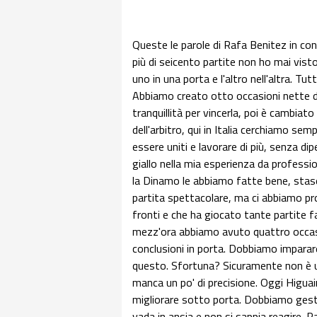
Queste le parole di Rafa Benitez in co
più di seicento partite non ho mai visto 
uno in una porta e l'altro nell'altra. Tut
Abbiamo creato otto occasioni nette da
tranquillità per vincerla, poi è cambiato
dell'arbitro, qui in Italia cerchiamo se
essere uniti e lavorare di più, senza di
giallo nella mia esperienza da professio
la Dinamo le abbiamo fatte bene, stas
partita spettacolare, ma ci abbiamo pr
fronti e che ha giocato tante partite f
mezz'ora abbiamo avuto quattro occasi
conclusioni in porta. Dobbiamo imparar
questo. Sfortuna? Sicuramente non è u
manca un po' di precisione. Oggi Higu
migliorare sotto porta. Dobbiamo gestir
vada in ansia e non si sappia reagire. 