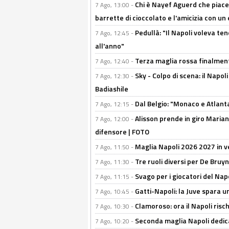
Chi è Nayef Aguerd che piace al
7 Ago, 13:00 -
barrette di cioccolato e l'amicizia con un 
Pedullà: "Il Napoli voleva te
7 Ago, 12:45 -
all'anno"
Terza maglia rossa finalment
7 Ago, 12:40 -
Sky - Colpo di scena: il Napo
7 Ago, 12:30 -
Badiashile
Dal Belgio: "Monaco e Atlant
7 Ago, 12:15 -
Alisson prende in giro Marianu
7 Ago, 12:00 -
difensore | FOTO
Maglia Napoli 2026 2027 in ve
7 Ago, 11:50 -
Tre ruoli diversi per De Bru
7 Ago, 11:30 -
Svago per i giocatori del Nap
7 Ago, 11:15 -
Gatti-Napoli: la Juve spara 
7 Ago, 10:45 -
Clamoroso: ora il Napoli risch
7 Ago, 10:30 -
Seconda maglia Napoli dedica
7 Ago, 10:20 -