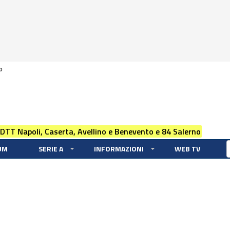
0
 DTT Napoli, Caserta, Avellino e Benevento e 84 Salerno
UM
SERIE A
INFORMAZIONI
WEB TV