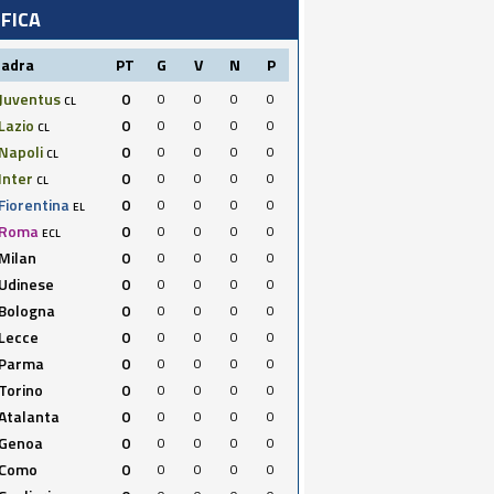
IFICA
uadra
PT
G
V
N
P
Juventus
0
0
0
0
0
CL
Lazio
0
0
0
0
0
CL
Napoli
0
0
0
0
0
CL
Inter
0
0
0
0
0
CL
Fiorentina
0
0
0
0
0
EL
Roma
0
0
0
0
0
ECL
Milan
0
0
0
0
0
Udinese
0
0
0
0
0
Bologna
0
0
0
0
0
Lecce
0
0
0
0
0
Parma
0
0
0
0
0
Torino
0
0
0
0
0
Atalanta
0
0
0
0
0
Genoa
0
0
0
0
0
Como
0
0
0
0
0