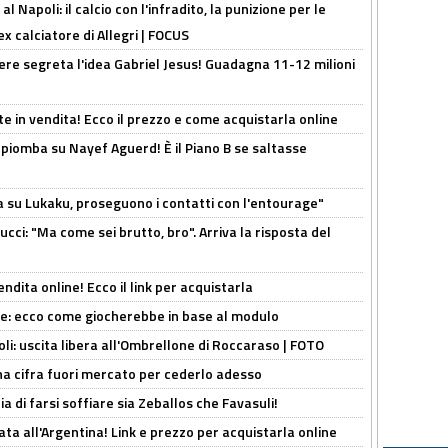
 Napoli: il calcio con l'infradito, la punizione per le
ex calciatore di Allegri | FOCUS
nere segreta l'idea Gabriel Jesus! Guadagna 11-12 milioni
e in vendita! Ecco il prezzo e come acquistarla online
li piomba su Nayef Aguerd! È il Piano B se saltasse
a su Lukaku, proseguono i contatti con l'entourage"
cci: "Ma come sei brutto, bro". Arriva la risposta del
ndita online! Ecco il link per acquistarla
yne: ecco come giocherebbe in base al modulo
oli: uscita libera all'Ombrellone di Roccaraso | FOTO
una cifra fuori mercato per cederlo adesso
ia di farsi soffiare sia Zeballos che Favasuli!
ta all'Argentina! Link e prezzo per acquistarla online