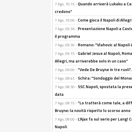
Quando arriverà Lukaku a Cast
7 Ago, 10:15 -
credono"
Come gioca il Napoli di Alleg
7 Ago, 10:00 -
Presentazione Napoli a Castel
7 Ago, 09:36 -
il programma
Romano: "Vlahovic al Napoli 
7 Ago, 09:30 -
Gabriel Jesus al Napoli, Rom
7 Ago, 09:15 -
Allegri, ma arriverebbe solo in un caso"
"Vede De Bruyne in tre ruoli".
7 Ago, 09:00 -
Schira: "Sondaggio del Monac
7 Ago, 08:45 -
SSC Napoli, spostata la pres
7 Ago, 08:30 -
data
"Lo tratterà come tale, a dif
7 Ago, 08:15 -
Bruyne: la novità rispetto lo scorso anno
L'Ajax fa sul serio per Lang! C
7 Ago, 08:00 -
Napoli