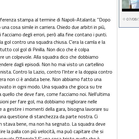
nferenza stampa al termine di Napoli-Atalanta: "Dopo
07/08/
una cosa simile in carriera. Chiedo due arbitri in più,
ti facciamo degli errori, però alla fine contano i punti.
 gol contro una squadra chiusa. C'era la camla e la
 tutto col gol di Pinilla. Non dico che è colpa
mpre un colpevole. Alla squadra dico che dobbiamo
pendere dagli episodi. Non ho mai visto un cartellino
nista. Contro la Lazio, contro l'Inter e la doppia contro
era non ci è andata bene. Non abbiamo fatto una
ovato in ogni modo. Una squadra che gioca su tre
a quello che deve fare, come facciamo noi. Nell'ultima
oni per fare gol, ma dobbiamo migliorare nelle
e a gestire i momenti della gara, bisogna lavorare su
na questione di stanchezza da parte nostra. Ci
ain stava bene, ma non ha segnato. La squadra deve
e la palla con più velocità, ma può capitare che si
Pasquale D'Angelo? E' una cosa triste quella che è