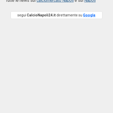
Tutte le news sul
calciomercato Napoli
e sul
Napoli
segui
CalcioNapoli24.it
direttamente su
Google