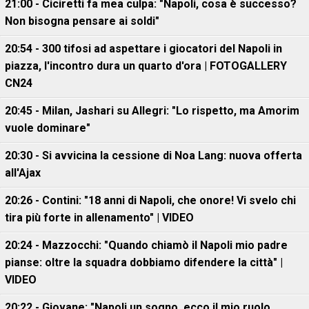
21:00 - Ciciretti fa mea culpa: "Napoli, cosa è successo?
Non bisogna pensare ai soldi"
20:54 - 300 tifosi ad aspettare i giocatori del Napoli in
piazza, l'incontro dura un quarto d'ora | FOTOGALLERY
CN24
20:45 - Milan, Jashari su Allegri: "Lo rispetto, ma Amorim
vuole dominare"
20:30 - Si avvicina la cessione di Noa Lang: nuova offerta
all'Ajax
20:26 - Contini: "18 anni di Napoli, che onore! Vi svelo chi
tira più forte in allenamento" | VIDEO
20:24 - Mazzocchi: "Quando chiamò il Napoli mio padre
pianse: oltre la squadra dobbiamo difendere la città" |
VIDEO
20:22 - Giovane: "Napoli un sogno, ecco il mio ruolo