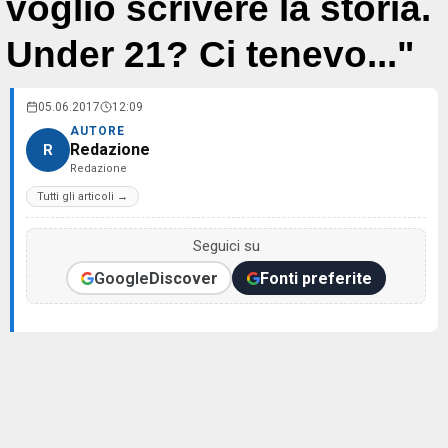
voglio scrivere la storia.
Under 21? Ci tenevo..."
05.06.2017
12:09
AUTORE
Redazione
R
Redazione
Tutti gli articoli →
Seguici su
Google
Discover
Fonti preferite