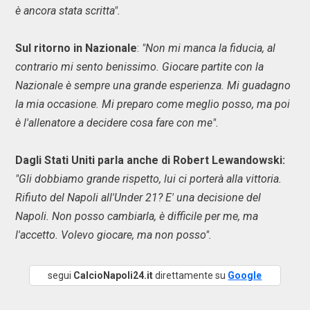
è ancora stata scritta
".
Sul ritorno in Nazionale
:
"Non m
i manca la fiducia, al
contrario mi sento benissimo. Giocare partite con la
Nazionale
è sempre una grande esperienza.
Mi guadagno
la mia occasione.
Mi preparo come meglio posso, ma poi
è l'allenatore a decidere cosa fare con me".
Dagli Stati Uniti parla anche di
Robert Lewandowski:
"Gli d
obbiamo grande rispetto, lui ci porterà alla vittoria.
Rifiuto del Napoli all'Under 21?
E' una decisione del
Napoli.
Non posso cambiarla, è difficile per me, ma
l'accetto.
Volevo giocare, ma non posso".
segui
CalcioNapoli24.it
direttamente su
Google