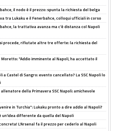
ahce, il nodo è il prezzo: spunta la richiesta del belga
a tra Lukaku e il Fenerbahce, colloqui ufficiali in corso
bahce, la trattativa avanza ma c'è distanza col Napoli
 procede, rifiutate altre tre offerte: la richiesta del
Moretto: "Addio imminente al Napoli, ha accettato il
 a Castel di Sangro: evento cancellato? La SSC Napoli lo
i
 allenatore della Primavera SSC Napoli: amichevole
venire in Turchia": Lukaku pronto a dire addio al Napoli?
'è un'idea differente da quella del Napoli
oncreta! L'Arsenal fa il prezzo per cederlo al Napoli