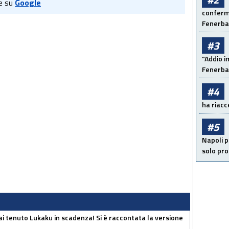
e su
Google
conferma
Fenerb
#3
"Addio i
Fenerba
#4
ha riacce
#5
Napoli p
solo pr
i tenuto Lukaku in scadenza! Si è raccontata la versione