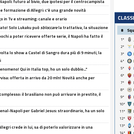
Napoli: futuro al bivio, due ipotesi per il centrocampista
le formazione di Allegri: c'è una grande novità
CLASS
o in Tv e streaming: canale e orario
cato! Solo Lukaku può
sbloccare
la trattativa, la situazione
#
Sq
ochi a poter ricevere offerte serie, il Napoli ha fatto il
1º
2º
olta lo show a Castel di Sangro dura più di 9 minuti, la
3º
i
4º
5º
enomeno! Qui in Italia top, ho un solo dubbio..."
6º
isa: offerta in arrivo da 20 mln! Novità anche per
7º
8º
omplesso: il brasiliano non può arrivare in prestito, il
9º
10º
enal-Napoli per Gabriel Jesus: straordinario, ha un solo
11º
12º
13º
legri crede in lui, sa di poterlo valorizzare in una
14º