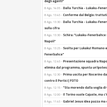
degli agenti"
Dalla Turchia - Lukaku-Fenerb
8 Ago, 14:05 -
Conferme dal Belgio: trattativ
8 Ago, 13:45 -
Dalla Turchia - Lukaku-Fener
8 Ago, 13:30 -
sulla cifra
Schira: "Lukaku-Fenerbahce si
8 Ago, 13:30 -
Napoli"
Svolta per Lukaku! Romano e 
8 Ago, 13:25 -
Fenerbahce"
Presentazione squadra Napoli
8 Ago, 12:45 -
elimina dal programma, spunta un'ipotes
Prima uscita per Nocerino da
8 Ago, 12:30 -
contro il Portici | FOTO
"Sta morendo dalla voglia di 
8 Ago, 12:15 -
Il Torino vuole Cajuste, ma c
8 Ago, 12:00 -
Gabriel Jesus idea pazza ma c
8 Ago, 11:45 -