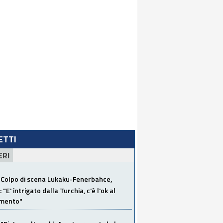
LETTI
ERI
Colpo di scena Lukaku-Fenerbahce,
"E' intrigato dalla Turchia, c'è l'ok al
imento"