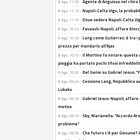
Agente di Anguissa nel ritiro 
8 Ago, 11:30 -
Napoli-Celta Vigo, la probabi
8 Ago, 11:15 -
Dove vedere Napoli-Celta Vig
8 Ago, 11:10 -
Favasuli-Napoli, affare bloc
8 Ago, 10:45 -
Lang come Gutierrez: è tra i p
8 Ago, 10:30 -
prezzo per mandarlo all'Ajax
Il Mattino fa notare: questa v
8 Ago, 10:15 -
pioggia ha portato pochi tifosi infreddolit
Del Genio su Gabriel Jesus: "F
8 Ago, 10:00 -
Cessione Lang, Repubblica avv
8 Ago, 09:45 -
Lukaku
Gabriel Jesus-Napoli, affare c
8 Ago, 09:30 -
motivo
Sky, Marianella: "Accordo Ars
8 Ago, 09:15 -
problema"
Che futuro c'è per Giovane? Al
8 Ago, 09:00 -