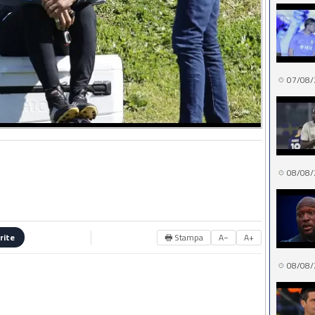
07/08/
08/08/
🖶 Stampa
A−
A+
rite
08/08/