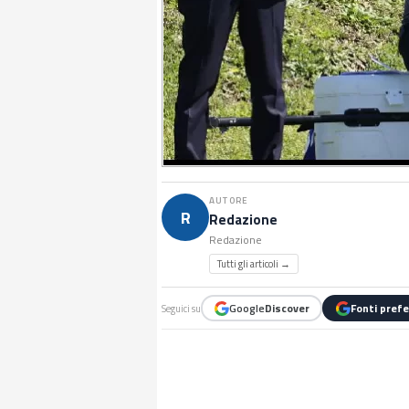
AUTORE
R
Redazione
Redazione
Tutti gli articoli →
Google
Discover
Fonti prefe
Seguici su