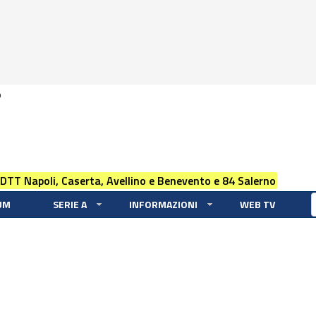
0
 DTT Napoli, Caserta, Avellino e Benevento e 84 Salerno
UM
SERIE A
INFORMAZIONI
WEB TV