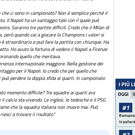
 che ci sono in campionato? Non è semplice perché il
. Il Napoli ha un vantaggio tale con il quale può
ons. Saranno tre partite difficili. Credo che il Milan di
, però quando vai a giocare la Champions i valori si
o è straordinario e può fare la partita con chiunque. Ha
ietto. Ho avuto la fortuna di vedere il Napoli a Firenze
 coronando quello che meritava.
perienza internazionale maggiore. Nella gestione dei
ntaggio per il Napoli. Io credo che per quello che
 può perdere la doppia sfida ai quarti. In campionato
I PIÙ 
esto momento difficile? Tre squadre ai quarti era
OGGI
I
l calcio sta vivendo. Le inglesi, le tedesche e il PSG
#1
ppiamo che la squadra italiana non muore mai. Può
sci a trovare il risultato”.
Romano: 
trasfer
#2