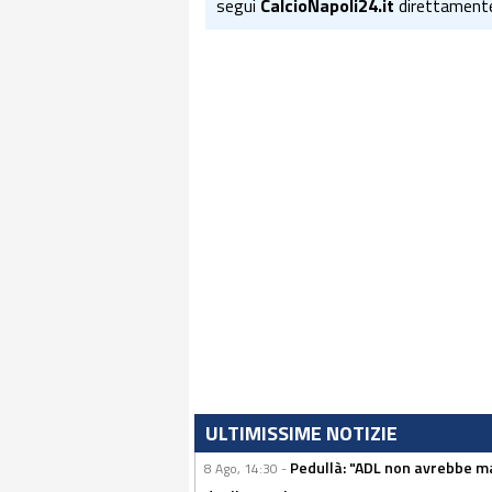
segui
CalcioNapoli24.it
direttament
ULTIMISSIME NOTIZIE
Pedullà: "ADL non avrebbe ma
8 Ago, 14:30 -