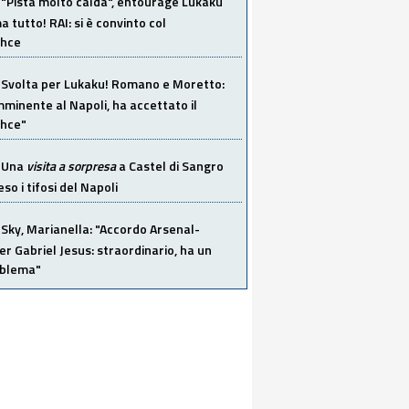
"Pista molto calda", entourage Lukaku
 tutto! RAI: si è convinto col
ahce
Svolta per Lukaku! Romano e Moretto:
mminente al Napoli, ha accettato il
hce"
Una
visita a sorpresa
a Castel di Sangro
so i tifosi del Napoli
Sky, Marianella: "Accordo Arsenal-
er Gabriel Jesus: straordinario, ha un
oblema"