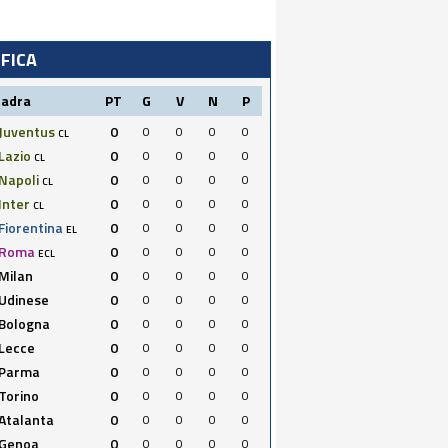
IFICA
uadra
PT
G
V
N
P
Juventus
0
0
0
0
0
CL
Lazio
0
0
0
0
0
CL
Napoli
0
0
0
0
0
CL
Inter
0
0
0
0
0
CL
Fiorentina
0
0
0
0
0
EL
Roma
0
0
0
0
0
ECL
Milan
0
0
0
0
0
Udinese
0
0
0
0
0
Bologna
0
0
0
0
0
Lecce
0
0
0
0
0
Parma
0
0
0
0
0
Torino
0
0
0
0
0
Atalanta
0
0
0
0
0
Genoa
0
0
0
0
0