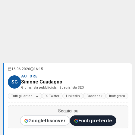
16.06.2026
16:15
AUTORE
Simone Guadagno
SG
Giornalista pubblicista · Specialista SEO
Tutti gli articoli →
𝕏 Twitter
LinkedIn
Facebook
Instagram
Seguici su
Google
Discover
Fonti preferite