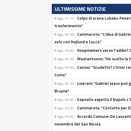
ULTIMISSIME NOTIZIE
Colpo di scena Lukaku-Fenerba
8 Ago, 07:15 -
trasferimento"
Cammaroto: "L’idea di Gabrie
8 Ago, 06:30 -
solo con Hojlund e Lucca"
Koopmeiners verso l'addio? C'è
8 Ago, 06:00 -
Mastantuono: "Ho scelto la Fi
8 Ago, 05:30 -
Canovi: "Scudetto? L'Inter re
8 Ago, 05:00 -
Como"
Liverani: "Gabriel Jesus può g
8 Ago, 04:30 -
Bruyne"
Esposito aspetta il Napoli: c
8 Ago, 04:00 -
Cammaroto: "Contatto per Elm
8 Ago, 03:30 -
Accordo Comune-De Laurentiis
8 Ago, 03:00 -
novembre del San Nicola