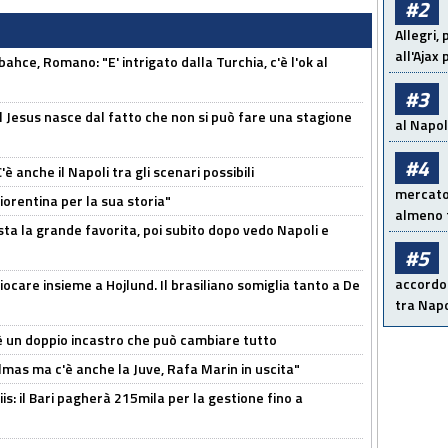
#2
Allegri,
all'Ajax
hce, Romano: "E' intrigato dalla Turchia, c'è l'ok al
#3
l Jesus nasce dal fatto che non si può fare una stagione
al Napoli
#4
 anche il Napoli tra gli scenari possibili
mercato 
orentina per la sua storia"
almeno t
sta la grande favorita, poi subito dopo vedo Napoli e
#5
accordo 
iocare insieme a Hojlund. Il brasiliano somiglia tanto a De
tra Napo
'è un doppio incastro che può cambiare tutto
as ma c'è anche la Juve, Rafa Marin in uscita"
: il Bari pagherà 215mila per la gestione fino a