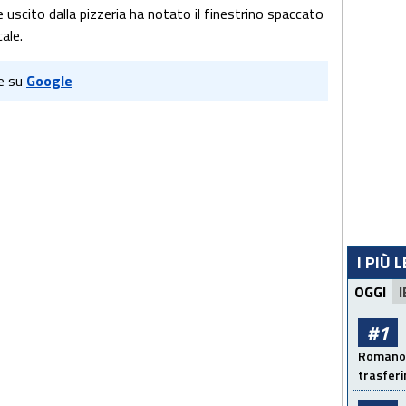
 uscito dalla pizzeria ha notato il finestrino spaccato
ale.
e su
Google
I PIÙ 
OGGI
I
#1
Romano: 
trasfer