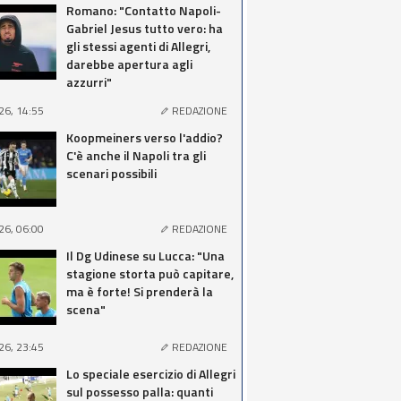
Romano: "Contatto Napoli-
Gabriel Jesus tutto vero: ha
gli stessi agenti di Allegri,
darebbe apertura agli
azzurri"
26, 14:55
REDAZIONE
Koopmeiners verso l'addio?
C'è anche il Napoli tra gli
scenari possibili
26, 06:00
REDAZIONE
Il Dg Udinese su Lucca: "Una
stagione storta può capitare,
ma è forte! Si prenderà la
scena"
26, 23:45
REDAZIONE
Lo speciale esercizio di Allegri
sul possesso palla: quanti