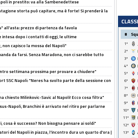
Napoli in prestito: va alla Sambenedettese
stagione storta può capitare, ma è forte! Si prenderà la
CLASS
s" all'asta: prezzo di partenza da favola
#
Sq
 intesa dopo i contatti di oggi, le ultime
1º
, non capisco la mossa del Napoli"
2º
omanda da farsi. Senza Maradona, non ci sarebbe tutto
3º
4º
contro settimana prossima per provare a chiudere"
5º
port SSC Napoli: "Neres ha svolto parte della sessione con
6º
7º
8º
ha chiesto Milinkovic-Savic al Napoli! Ecco cosa filtra"
9º
us-Napoli, Branchini è arrivato nel ritiro per parlarne
10º
11º
li, cosa è successo? Non bisogna pensare ai soldi"
12º
atori del Napoli in piazza, l'incontro dura un quarto d'ora |
13º