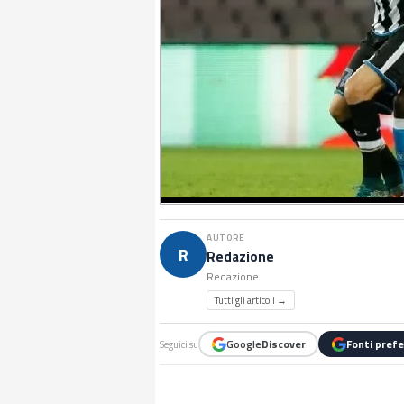
AUTORE
R
Redazione
Redazione
Tutti gli articoli →
Google
Discover
Fonti prefe
Seguici su