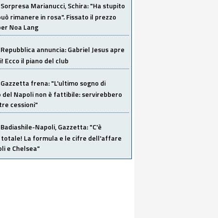
Sorpresa Marianucci, Schira: "Ha stupito
 può rimanere in rosa". Fissato il prezzo
 per Noa Lang
Repubblica annuncia: Gabriel Jesus apre
! Ecco il piano del club
Gazzetta frena: "L'ultimo sogno di
del Napoli non è fattibile: servirebbero
re cessioni"
Badiashile-Napoli, Gazzetta: "C'è
totale! La formula e le cifre dell'affare
li e Chelsea"