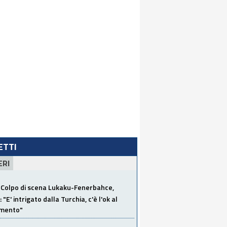
LETTI
ERI
Colpo di scena Lukaku-Fenerbahce,
"E' intrigato dalla Turchia, c'è l'ok al
imento"