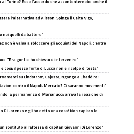
o al Torino? Ecco l'accordo che accontenterebbe anche il
re l’alternativa ad Alisson. Spinge il Celta Vigo,
o noi quelli da battere"
z non è valsa a sbloccare gli acquisti del Napoli: c'entra
c: "Era gonfio, ho chiesto di intervenire"
così: il pezzo forte di Lucca non è il colpo di testa"
iornamenti su Lindstrom, Cajuste, Ngonge e Cheddira!
Rotazioni contro il Napoli. Mercato? Ci saranno movimenti"
cando la permanenza di Marianucci: arriva la reazione di
n Di Lorenzo e gli ho detto una cosa! Non capisco lo
n sostituto all’altezza di capitan Giovanni Di Lorenzo"