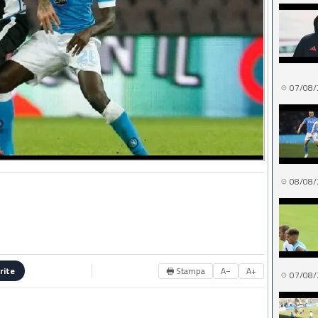
07/08/
08/08/
🖶 Stampa
A−
A+
rite
07/08/