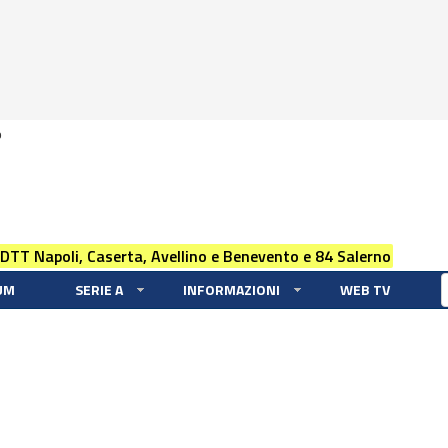
0
 DTT Napoli, Caserta, Avellino e Benevento e 84 Salerno
UM
SERIE A
INFORMAZIONI
WEB TV