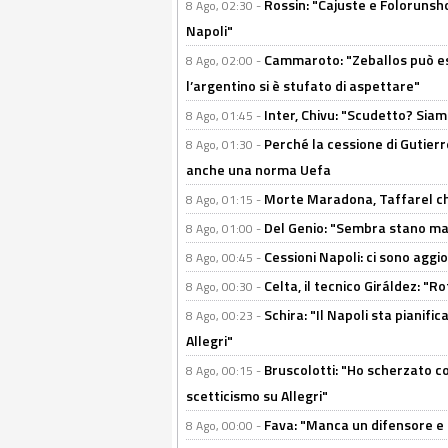
Rossin: "Cajuste e Folorunsh
8 Ago, 02:30 -
Napoli"
Cammaroto: "Zeballos può esse
8 Ago, 02:00 -
l’argentino si è stufato di aspettare"
Inter, Chivu: "Scudetto? Siam
8 Ago, 01:45 -
Perché la cessione di Gutierre
8 Ago, 01:30 -
anche una norma Uefa
Morte Maradona, Taffarel cho
8 Ago, 01:15 -
Del Genio: "Sembra stano ma è 
8 Ago, 01:00 -
Cessioni Napoli: ci sono agg
8 Ago, 00:45 -
Celta, il tecnico Giráldez: "
8 Ago, 00:30 -
Schira: "Il Napoli sta pianifi
8 Ago, 00:23 -
Allegri"
Bruscolotti: "Ho scherzato co
8 Ago, 00:15 -
scetticismo su Allegri"
Fava: "Manca un difensore e u
8 Ago, 00:00 -