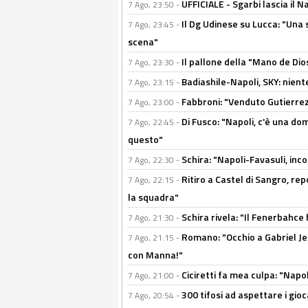
UFFICIALE - Sgarbi lascia il 
7 Ago, 23:50 -
Il Dg Udinese su Lucca: "Una 
7 Ago, 23:45 -
scena"
Il pallone della "Mano de Dio
7 Ago, 23:30 -
Badiashile-Napoli, SKY: niente
7 Ago, 23:15 -
Fabbroni: "Venduto Gutierrez
7 Ago, 23:00 -
Di Fusco: "Napoli, c'è una d
7 Ago, 22:45 -
questo"
Schira: "Napoli-Favasuli, in
7 Ago, 22:30 -
Ritiro a Castel di Sangro, re
7 Ago, 22:15 -
la squadra"
Schira rivela: "Il Fenerbahce 
7 Ago, 21:30 -
Romano: "Occhio a Gabriel Jes
7 Ago, 21:15 -
con Manna!"
Ciciretti fa mea culpa: "Napo
7 Ago, 21:00 -
300 tifosi ad aspettare i gioc
7 Ago, 20:54 -