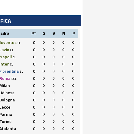
IFICA
uadra
PT
G
V
N
P
Juventus
0
0
0
0
0
CL
Lazio
0
0
0
0
0
CL
Napoli
0
0
0
0
0
CL
Inter
0
0
0
0
0
CL
Fiorentina
0
0
0
0
0
EL
Roma
0
0
0
0
0
ECL
Milan
0
0
0
0
0
Udinese
0
0
0
0
0
Bologna
0
0
0
0
0
Lecce
0
0
0
0
0
Parma
0
0
0
0
0
Torino
0
0
0
0
0
Atalanta
0
0
0
0
0