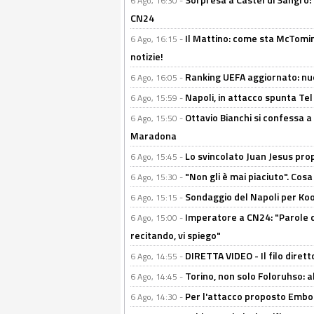
6 Ago, 16:30 -
CN24
Il Mattino: come sta McTomi
6 Ago, 16:15 -
notizie!
Ranking UEFA aggiornato: nuov
6 Ago, 16:05 -
Napoli, in attacco spunta Tel
6 Ago, 15:59 -
Ottavio Bianchi si confessa a 
6 Ago, 15:50 -
Maradona
Lo svincolato Juan Jesus prop
6 Ago, 15:45 -
"Non gli è mai piaciuto". Cosa
6 Ago, 15:30 -
Sondaggio del Napoli per Koop
6 Ago, 15:15 -
Imperatore a CN24: "Parole d
6 Ago, 15:00 -
recitando, vi spiego"
DIRETTA VIDEO - Il filo dirett
6 Ago, 14:55 -
Torino, non solo Foloruhso: a
6 Ago, 14:45 -
Per l'attacco proposto Embolo
6 Ago, 14:30 -