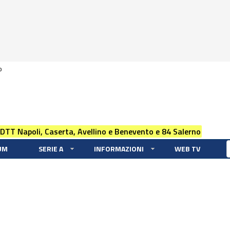
0
 DTT Napoli, Caserta, Avellino e Benevento e 84 Salerno
UM
SERIE A
INFORMAZIONI
WEB TV