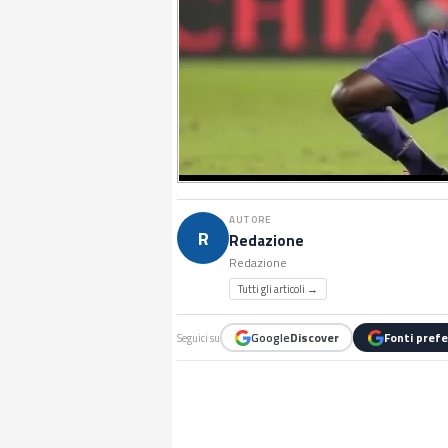
AUTORE
R
Redazione
Redazione
Tutti gli articoli →
Google
Discover
Fonti prefe
Seguici su