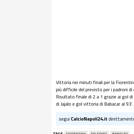
Vittoria nei minuti finali per la Fiorent
più difficile del previsto per i padroni d
Risultato finale di 2 a 1 grazie ai gol di
di Jajalo e gol vittoria di Babacar al 93'.
segui
CalcioNapoli24.it
direttament
TAGS
FIORENTINA
PALERMO
BABACAR