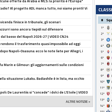
alcune offerte da Arabia e MLS: la priorità è l'Europa"
adio? Al progetto ADL manca tutto, noi siamo pronti! Vi
CLASS
#
Sq
icenda finisce in tribunale, gli scenari
1º
 azzurri sono ancora tiepidi sul difensore
2º
a dal basso del Napoli 2026-27 | VIDEO CN24
3º
 rendono il trasferimento quasi impossibile ad oggi
4º
dopo Napoli-Osasuna: ecco le note liete per Allegri, i
5º
6º
7º
Marin e Gilmour: gli aggiornamenti sulle condizioni
8º
9º
lla situazione Lukaku. Badiashile è in lista, ma occhio
10º
11º
apoli: De Laurentiis si "concede" i dolci de L'Etoile | VIDEO
12º
13º
ALTRE NOTIZIE »
14º
15º