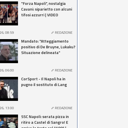
"Forza Napoli", nostalgia
Cavani: siparietto con alcuni
tifosi azzurri | VIDEO
26, 08:59
REDAZIONE
Mandato: "Atteggiamento
positivo di De Bruyne, Lukaku?
Situazione delineata"
26, 06:00
REDAZIONE
CorSport - Il Napoli ha in
pugno il sostituto di Lang
26, 13:00
REDAZIONE
SSC Napoli: serata pizza in
ritiro a Castel di Sangro! E
arriva la torta col "100" |