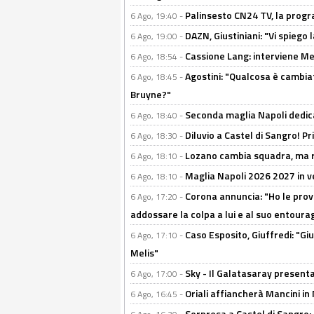
Palinsesto CN24 TV, la prog
6 Ago, 19:40 -
DAZN, Giustiniani: "Vi spiego 
6 Ago, 19:00 -
Cassione Lang: interviene Me
6 Ago, 18:54 -
Agostini: "Qualcosa è cambiat
6 Ago, 18:45 -
Bruyne?"
Seconda maglia Napoli dedica
6 Ago, 18:40 -
Diluvio a Castel di Sangro! P
6 Ago, 18:30 -
Lozano cambia squadra, ma re
6 Ago, 18:10 -
Maglia Napoli 2026 2027 in ve
6 Ago, 18:10 -
Corona annuncia: "Ho le prove
6 Ago, 17:20 -
addossare la colpa a lui e al suo entoura
Caso Esposito, Giuffredi: "Giu
6 Ago, 17:10 -
Melis"
Sky - Il Galatasaray presenta
6 Ago, 17:00 -
Oriali affiancherà Mancini in 
6 Ago, 16:45 -
Sorpresa a Castel di Sangro: