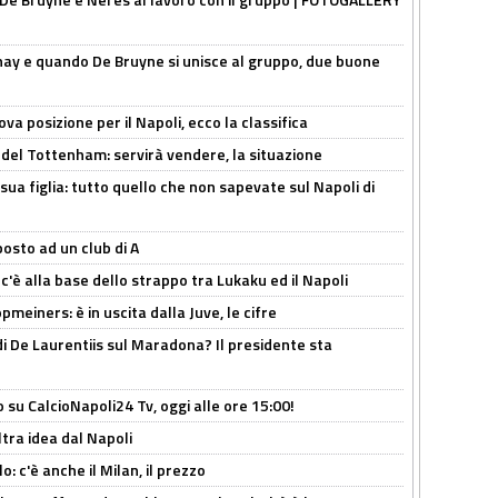
nay e quando De Bruyne si unisce al gruppo, due buone
a posizione per il Napoli, ecco la classifica
 del Tottenham: servirà vendere, la situazione
sua figlia: tutto quello che non sapevate sul Napoli di
osto ad un club di A
 c'è alla base dello strappo tra Lukaku ed il Napoli
meiners: è in uscita dalla Juve, le cifre
i De Laurentiis sul Maradona? Il presidente sta
o su CalcioNapoli24 Tv, oggi alle ore 15:00!
ltra idea dal Napoli
: c'è anche il Milan, il prezzo