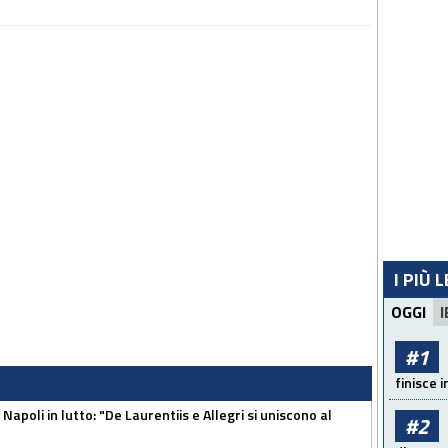
I PIÙ 
OGGI
I
#1
finisce i
apoli in lutto: "De Laurentiis e Allegri si uniscono al
#2