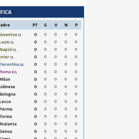
IFICA
uadra
PT
G
V
N
P
Juventus
0
0
0
0
0
CL
Lazio
0
0
0
0
0
CL
Napoli
0
0
0
0
0
CL
Inter
0
0
0
0
0
CL
Fiorentina
0
0
0
0
0
EL
Roma
0
0
0
0
0
ECL
Milan
0
0
0
0
0
Udinese
0
0
0
0
0
Bologna
0
0
0
0
0
Lecce
0
0
0
0
0
Parma
0
0
0
0
0
Torino
0
0
0
0
0
Atalanta
0
0
0
0
0
Genoa
0
0
0
0
0
Como
0
0
0
0
0