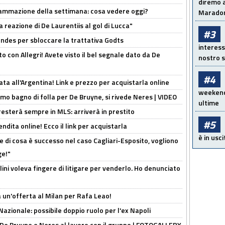
diremo a
rammazione della settimana: cosa vedere oggi?
Maradon
la reazione di De Laurentiis al gol di Lucca"
#3
ndes per sbloccare la trattativa Godts
interess
o con Allegri! Avete visto il bel segnale dato da De
nostro s
#4
ta all'Argentina! Link e prezzo per acquistarla online
weekend!
rimo bagno di folla per De Bruyne, si rivede Neres | VIDEO
ultime
sterà sempre in MLS: arriverà in prestito
#5
ndita online! Ecco il link per acquistarla
è in usci
 di cosa è successo nel caso Cagliari-Esposito, vogliono
ge!"
lini voleva fingere di litigare per venderlo. Ho denunciato
 un'offerta al Milan per Rafa Leao!
Nazionale: possibile doppio ruolo per l'ex Napoli
 De Bruyne e Neres al lavoro con il gruppo | FOTOGALLERY