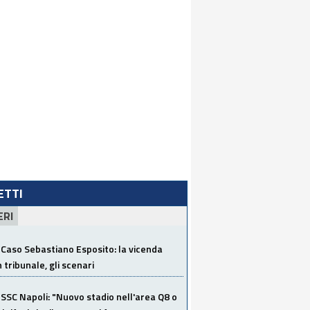
LETTI
ERI
Caso Sebastiano Esposito: la vicenda
n tribunale, gli scenari
SSC Napoli: "Nuovo stadio nell'area Q8 o