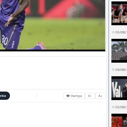
05/08/
06/08/
🖶 Stampa
A−
A+
rite
05/08/