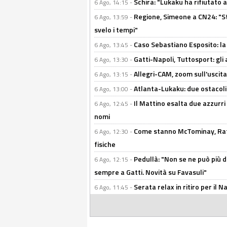
Schira: "Lukaku ha rifiutato 
6 Ago, 14:15 -
Regione, Simeone a CN24: "St
6 Ago, 13:59 -
svelo i tempi"
Caso Sebastiano Esposito: la v
6 Ago, 13:45 -
Gatti-Napoli, Tuttosport: gli
6 Ago, 13:30 -
Allegri-CAM, zoom sull'uscit
6 Ago, 13:15 -
Atlanta-Lukaku: due ostacoli
6 Ago, 13:00 -
Il Mattino esalta due azzurri 
6 Ago, 12:45 -
nomi
Come stanno McTominay, Rafa 
6 Ago, 12:30 -
fisiche
Pedullà: "Non se ne può più de
6 Ago, 12:15 -
sempre a Gatti. Novità su Favasuli"
Serata relax in ritiro per il N
6 Ago, 11:45 -