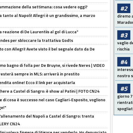
rammazione della settimana: cosa vedere oggi?
#2
tanto al Napoli! Allegri è un grandissimo, a marzo
diremo a
Maradon
la reazione di De Laurentiis al gol di Lucca"
#3
ndes per sbloccare la trattativa Godts
vaglio d
o con Allegri! Avete visto il bel segnale dato da De
rischia
#4
rimo bagno di folla per De Bruyne, si rivede Neres | VIDEO
interess
sterà sempre in MLS: arriverà in prestito
nostro s
ndita online! Ecco il link per acquistarla
#5
here a Castel di Sangro: è show al Patini | FOTO CN24
giorno 7
 di cosa è successo nel caso Cagliari-Esposito, vogliono
rientrat
ge!"
spogliato
'allenamento del Napoli a Castel di Sangro: trenta
ALLERY CN24
lini voleva fingere di litigare per venderlo. Ho denunciato