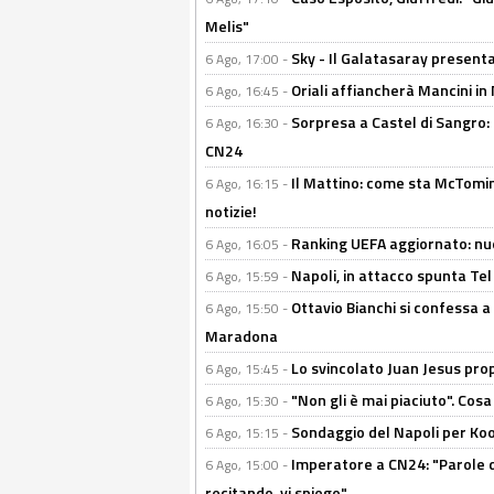
Melis"
Sky - Il Galatasaray presenta
6 Ago, 17:00 -
Oriali affiancherà Mancini in 
6 Ago, 16:45 -
Sorpresa a Castel di Sangro:
6 Ago, 16:30 -
CN24
Il Mattino: come sta McTomi
6 Ago, 16:15 -
notizie!
Ranking UEFA aggiornato: nuov
6 Ago, 16:05 -
Napoli, in attacco spunta Tel
6 Ago, 15:59 -
Ottavio Bianchi si confessa a 
6 Ago, 15:50 -
Maradona
Lo svincolato Juan Jesus prop
6 Ago, 15:45 -
"Non gli è mai piaciuto". Cosa
6 Ago, 15:30 -
Sondaggio del Napoli per Koop
6 Ago, 15:15 -
Imperatore a CN24: "Parole d
6 Ago, 15:00 -
recitando, vi spiego"