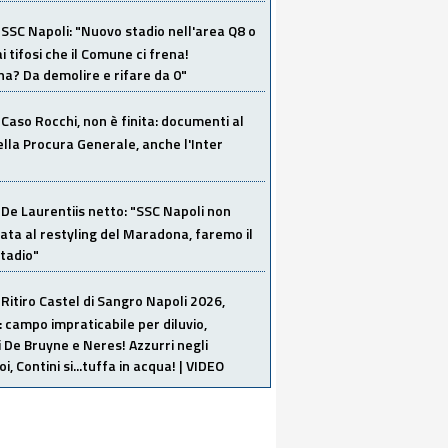
SSC Napoli: "Nuovo stadio nell'area Q8 o
i tifosi che il Comune ci frena!
a? Da demolire e rifare da 0"
Caso Rocchi, non è finita: documenti al
ella Procura Generale, anche l'Inter
De Laurentiis netto: "SSC Napoli non
ata al restyling del Maradona, faremo il
tadio"
Ritiro Castel di Sangro Napoli 2026,
: campo impraticabile per diluvio,
i De Bruyne e Neres! Azzurri negli
i, Contini si...tuffa in acqua! | VIDEO