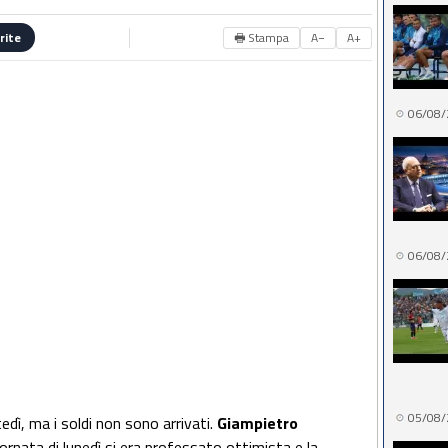
🖶 Stampa
A−
A+
rite
06/08/
06/08/
05/08/
edì, ma i soldi non sono arrivati.
Giampietro
iornata di lunedì si era professato ottimista e la