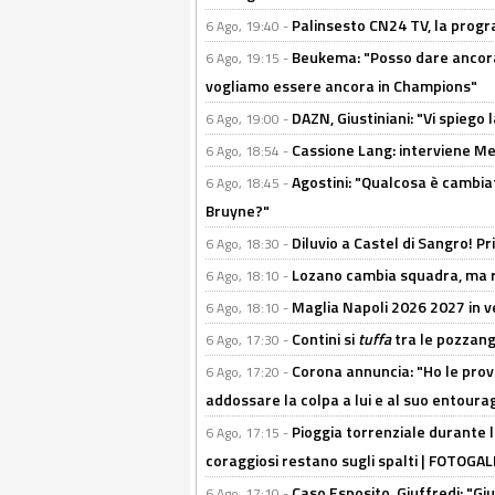
Palinsesto CN24 TV, la prog
6 Ago, 19:40 -
Beukema: "Posso dare ancora 
6 Ago, 19:15 -
vogliamo essere ancora in Champions"
DAZN, Giustiniani: "Vi spiego 
6 Ago, 19:00 -
Cassione Lang: interviene Me
6 Ago, 18:54 -
Agostini: "Qualcosa è cambiat
6 Ago, 18:45 -
Bruyne?"
Diluvio a Castel di Sangro! P
6 Ago, 18:30 -
Lozano cambia squadra, ma re
6 Ago, 18:10 -
Maglia Napoli 2026 2027 in ve
6 Ago, 18:10 -
Contini si
tuffa
tra le pozzang
6 Ago, 17:30 -
Corona annuncia: "Ho le prove
6 Ago, 17:20 -
addossare la colpa a lui e al suo entoura
Pioggia torrenziale durante l
6 Ago, 17:15 -
coraggiosi restano sugli spalti | FOTOG
Caso Esposito, Giuffredi: "Giu
6 Ago, 17:10 -