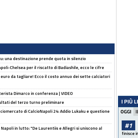
ku: una destinazione prende quota in silenzio
oli-Chelsea per il riscatto di Badiashile, ecco le cifre
i euro da tagliare! Ecco il costo annuo dei sette calciatori
nterista Dimarco in conferenza | VIDEO
I PIÙ 
ultati del terzo turno preliminare
ciomercato di CalcioNapoli 24: Addio Lukaku e questione
OGGI
I
#1
apoli in lutto: "De Laurentiis e Allegri si uniscono al
finisce i