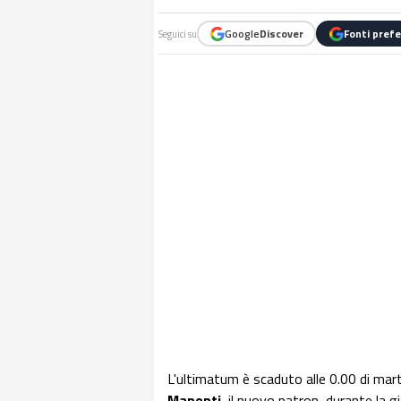
Google
Discover
Fonti prefe
Seguici su
L'ultimatum è scaduto alle 0.00 di mart
Manenti
, il nuovo patron, durante la g