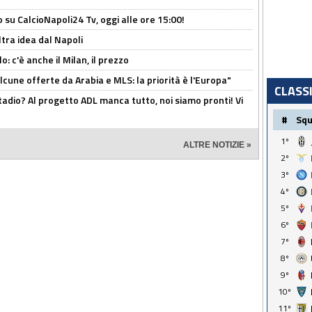
o su CalcioNapoli24 Tv, oggi alle ore 15:00!
ltra idea dal Napoli
: c'è anche il Milan, il prezzo
alcune offerte da Arabia e MLS: la priorità è l'Europa"
CLASS
adio? Al progetto ADL manca tutto, noi siamo pronti! Vi
#
Sq
1º
ALTRE NOTIZIE »
2º
3º
4º
5º
6º
7º
8º
9º
10º
11º