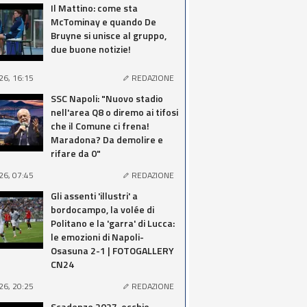
Il Mattino: come sta
McTominay e quando De
Bruyne si unisce al gruppo,
due buone notizie!
26, 16:15
REDAZIONE
SSC Napoli: "Nuovo stadio
nell'area Q8 o diremo ai tifosi
che il Comune ci frena!
Maradona? Da demolire e
rifare da 0"
26, 07:45
REDAZIONE
Gli assenti 'illustri' a
bordocampo, la volée di
Politano e la 'garra' di Lucca:
le emozioni di Napoli-
Osasuna 2-1 | FOTOGALLERY
CN24
26, 20:25
REDAZIONE
Scadenze 2027, occhio