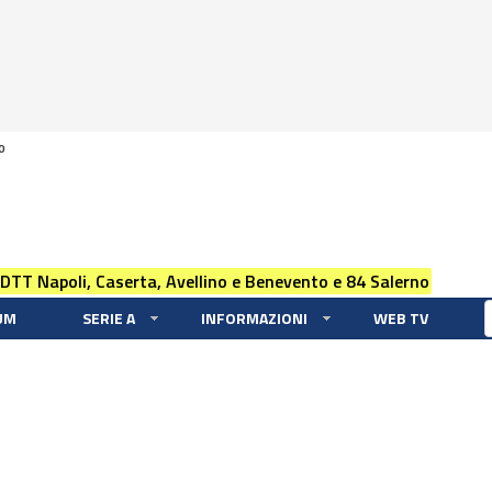
0
 DTT Napoli, Caserta, Avellino e Benevento e 84 Salerno
UM
SERIE A
INFORMAZIONI
WEB TV