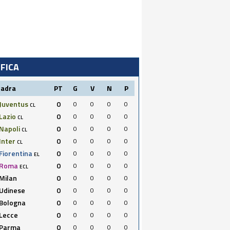
IFICA
uadra
PT
G
V
N
P
Juventus
0
0
0
0
0
CL
Lazio
0
0
0
0
0
CL
Napoli
0
0
0
0
0
CL
Inter
0
0
0
0
0
CL
Fiorentina
0
0
0
0
0
EL
Roma
0
0
0
0
0
ECL
Milan
0
0
0
0
0
Udinese
0
0
0
0
0
Bologna
0
0
0
0
0
Lecce
0
0
0
0
0
Parma
0
0
0
0
0