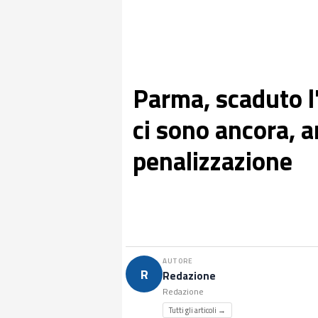
Parma, scaduto l
ci sono ancora, a
penalizzazione
AUTORE
R
Redazione
Redazione
Tutti gli articoli →