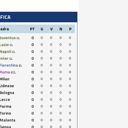
IFICA
uadra
PT
G
V
N
P
Juventus
0
0
0
0
0
CL
Lazio
0
0
0
0
0
CL
Napoli
0
0
0
0
0
CL
Inter
0
0
0
0
0
CL
Fiorentina
0
0
0
0
0
EL
Roma
0
0
0
0
0
ECL
Milan
0
0
0
0
0
Udinese
0
0
0
0
0
Bologna
0
0
0
0
0
Lecce
0
0
0
0
0
Parma
0
0
0
0
0
Torino
0
0
0
0
0
Atalanta
0
0
0
0
0
Genoa
0
0
0
0
0