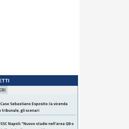
LETTI
ERI
Caso Sebastiano Esposito: la vicenda
n tribunale, gli scenari
SSC Napoli: "Nuovo stadio nell'area Q8 o