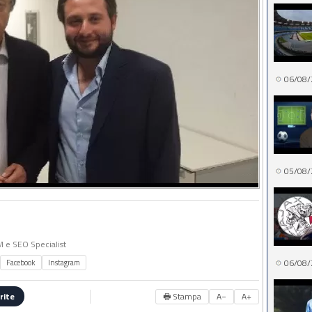
06/08/
05/08/
MM e SEO Specialist
06/08/
Facebook
Instagram
🖶 Stampa
A−
A+
rite