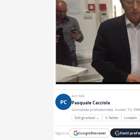
AUTORE
PC
Pasquale Cacciola
Giornalista professionista. Inviato TV, S
Tutti gli articoli →
𝕏 Twitter
LinkedIn
Google
Discover
Fonti prefe
Seguici su