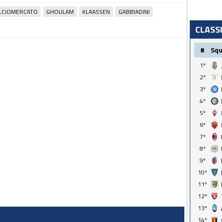
LCIOMERCATO
GHOULAM
KLAASSEN
GABBIADINI
CLASS
#
Sq
1º
2º
3º
4º
5º
6º
7º
8º
9º
10º
11º
12º
13º
14º