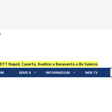
0
 DTT Napoli, Caserta, Avellino e Benevento e 84 Salerno
UM
SERIE A
INFORMAZIONI
WEB TV