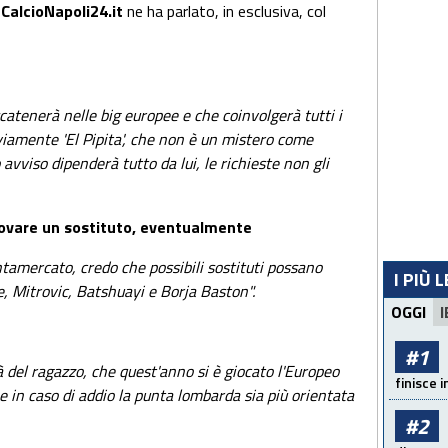
 CalcioNapoli24.it
ne ha parlato, in esclusiva, col
catenerà nelle big europee e che coinvolgerà tutti i
vviamente 'El Pipita', che non è un mistero come
avviso dipenderà tutto da lui, le richieste non gli
ovare un sostituto, eventualmente
ntamercato, credo che possibili sostituti possano
I PIÙ 
 Mitrovic, Batshuayi e Borja Baston".
OGGI
I
#1
à del ragazzo, che quest'anno si è giocato l'Europeo
finisce i
in caso di addio la punta lombarda sia più orientata
#2