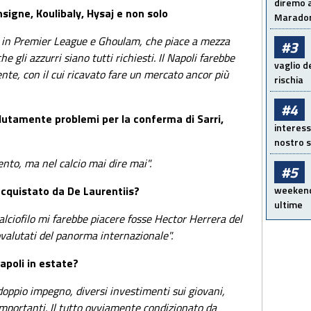
diremo a
Insigne, Koulibaly, Hysaj e non solo
Maradon
 in Premier League e Ghoulam, che piace a mezza
#3
gli azzurri siano tutti richiesti. Il Napoli farebbe
vaglio d
nte, con il cui ricavato fare un mercato ancor più
rischia
#4
lutamente problemi per la conferma di Sarri,
interess
nostro s
to, ma nel calcio mai dire mai".
#5
acquistato da De Laurentiis?
weekend!
ultime
lciofilo mi farebbe piacere fosse Hector Herrera del
ovalutati del panorma internazionale".
apoli in estate?
 doppio impegno, diversi investimenti sui giovani,
mportanti. Il tutto ovviamente condizionato da