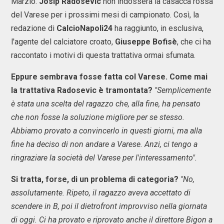
Marzio.
Josip Radosevic
non indosserà la casacca rossa
del Varese per i prossimi mesi di campionato. Così, la
redazione di
CalcioNapoli24
ha raggiunto, in esclusiva,
l'agente del calciatore croato,
Giuseppe Bofisè
, che ci ha
raccontato i motivi di questa trattativa ormai sfumata.
Eppure sembrava fosse fatta col Varese. Come mai
la trattativa Radosevic è tramontata?
"Semplicemente
è stata una scelta del ragazzo che, alla fine, ha pensato
che non fosse la soluzione migliore per se stesso.
Abbiamo provato a convincerlo in questi giorni, ma alla
fine ha deciso di non andare a Varese. Anzi, ci tengo a
ringraziare la società del Varese per l'interessamento".
Si tratta, forse, di un problema di categoria?
"No,
assolutamente. Ripeto, il ragazzo aveva accettato di
scendere in B, poi il dietrofront improvviso nella giornata
di oggi. Ci ha provato e riprovato anche il direttore Bigon a