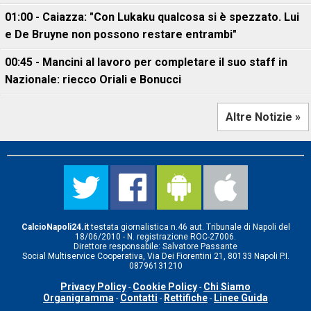
01:00 - Caiazza: "Con Lukaku qualcosa si è spezzato. Lui
e De Bruyne non possono restare entrambi"
00:45 - Mancini al lavoro per completare il suo staff in
Nazionale: riecco Oriali e Bonucci
Altre Notizie »
CalcioNapoli24.it
testata giornalistica n.46 aut. Tribunale di Napoli del
18/06/2010 - N. registrazione ROC-27006.
Direttore responsabile: Salvatore Passante
Social Multiservice Cooperativa, Via Dei Fiorentini 21, 80133 Napoli P.I.
08796131210
Privacy Policy
Cookie Policy
Chi Siamo
-
-
Organigramma
Contatti
Rettifiche
Linee Guida
-
-
-