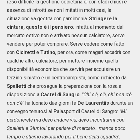
reso difficile la gestione societaria e, con stadi chiusi e
assenza di introiti se non limitati in molti casi, la
situazione va gestita con parsimonia.
Stringere la
cintura, questo è il pensiero
: infatti, al momento dal
mercato estivo non è arrivato nessun calciatore, serve
vendere per poter comprare. Serve cedere come fatto
con
Ciciretti
e
Tutino
, per ora, come magari accadrà con
qualche altro calciatore, per mettere insieme quella
disponibilità economica che servirà per acquisire un
terzino sinistro e un centrocampista, come richiesto da
Spalletti
che prosegue la preparazione con la rosa a
disposizione a
Castel di Sangro
.
"Chi c'è, c'è, chi non c'è
non c'è"
ha tuonato due giorni fa
De Laurentiis
durante un
convegno tenutosi al Palasport di Castel di Sangro:
"Mi
perdonerete ma devo andare via, devo incontrarmi con
Spalletti e Giuntoli per parlare di mercato...manca poco
tempo e stiamo lavorando per il bene della squadra"
.