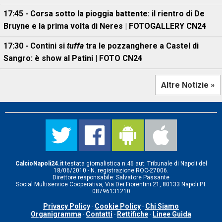
17:45 - Corsa sotto la pioggia battente: il rientro di De
Bruyne e la prima volta di Neres | FOTOGALLERY CN24
17:30 - Contini si
tuffa
tra le pozzanghere a Castel di
Sangro: è show al Patini | FOTO CN24
Altre Notizie »
CalcioNapoli24.it
testata giornalistica n.46 aut. Tribunale di Napoli del
18/06/2010 - N. registrazione ROC-27006.
Direttore responsabile: Salvatore Passante
Social Multiservice Cooperativa, Via Dei Fiorentini 21, 80133 Napoli P.I.
08796131210
Privacy Policy
Cookie Policy
Chi Siamo
-
-
Organigramma
Contatti
Rettifiche
Linee Guida
-
-
-