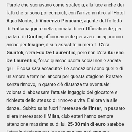
Parole che suonavano come strategia, alla luce anche dei
fatti che si sono poi compiuti, con l'arrivo in ritiro, all'Hotel
Aqua Montis, di
Vincenzo Pisacane
, agente del folletto
di Frattamaggiore nella giornata di ieri. Ufficialmente, per
parlare di
Contini
, ufficiosamente per avere un approccio
anche per
Insigne
, il suo assistito numero 1. C'era
Giuntoli
, c'era
Edo De Laurentiis
, però non c'era
Aurelio
De Laurentiis
, forse qualche uscita social non è andata
giù... E cosa sarà accaduto? Le sensazioni sono quelle di
un amore a termine, ancora per questa stagione. Restare
senza rinnovo, in quanto c'è distanza tra eventuale
volontà di abbassare l'attuale ingaggio del giocatore e
richiesta dello stesso di rinnovo a vita. E allora via alle
danze... Subito salta fuori l'interesse dell'
Inter
, in passato
si era interessato il
Milan
, club esteri hanno sempre
attenzione massima su di lui.
25-30 mln di euro
sarebbe