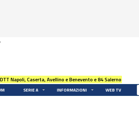
0
 DTT Napoli, Caserta, Avellino e Benevento e 84 Salerno
UM
SERIE A
INFORMAZIONI
WEB TV