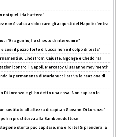
o noi quelli da battere"
z non è valsa a sbloccare gli acquisti del Napoli: c'entra
c: "Era gonfio, ho chiesto di intervenire"
così: il pezzo forte di Lucca non è il colpo di testa"
iornamenti su Lindstrom, Cajuste, Ngonge e Cheddira!
Rotazioni contro il Napoli. Mercato? Ci saranno movimenti"
cando la permanenza di Marianucci: arriva la reazione di
n Di Lorenzo e gli ho detto una cosa! Non capisco lo
n sostituto all’altezza di capitan Giovanni Di Lorenzo"
Napoli in prestito: va alla Sambenedettese
stagione storta può capitare, ma è forte! Si prenderà la