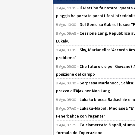
Il Mattino fa notare: questa v
8 Ago, 10:15 -
pioggia ha portato pochi tifosi infreddolit
Del Genio su Gabriel Jesus: "F
8 Ago, 10:00 -
Cessione Lang, Repubblica avv
8 Ago, 09:45 -
Lukaku
Sky, Marianella: "Accordo Ars
8 Ago, 09:15 -
problema"
Che futuro c'è per Giovane? Al
8 Ago, 09:00 -
posizione del campo
Sorpresa Marianucci, Schira: "
8 Ago, 08:10 -
prezzo all'Ajax per Noa Lang
Lukaku blocca Badiashile e no
8 Ago, 08:00 -
Lukaku-Napoli, Mediaset: "E' f
8 Ago, 07:40 -
Fenerbahce con l'agente"
Calciomercato Napoli, sfuma 
8 Ago, 07:25 -
formula dell'operazione