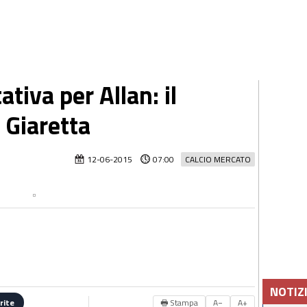
ativa per Allan: il
 Giaretta
12-06-2015
07:00
CALCIO MERCATO
NOTIZ
🖶 Stampa
A−
A+
rite