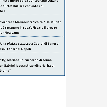
"Pista molto calda", entourage Lukaku
 tutto! RAI: si è convinto col
ahce
Sorpresa Marianucci, Schira: "Ha stupito
 può rimanere in rosa". Fissato il prezzo
 per Noa Lang
Una
visita a sorpresa
a Castel di Sangro
so i tifosi del Napoli
Sky, Marianella: "Accordo Arsenal-
er Gabriel Jesus: straordinario, ha un
oblema"