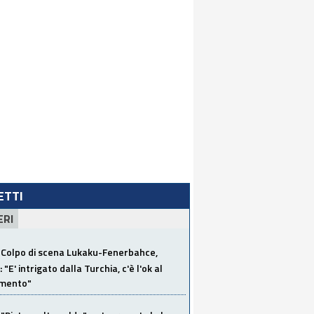
LETTI
ERI
Colpo di scena Lukaku-Fenerbahce,
"E' intrigato dalla Turchia, c'è l'ok al
imento"