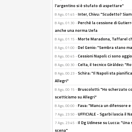
l’argentino si è stufato di aspettare"
Inter, Chivu: "Scudetto? Siam
8 Ago, 01:45 -
Perché la cessione di Gutierre
8 Ago, 01:30 -
anche una norma Uefa
Morte Maradona, Taffarel cho
8 Ago, 01:15 -
Del Genio: "Sembra stano ma è 
8 Ago, 01:00 -
Cessioni Napoli: ci sono agg
8 Ago, 00:45 -
Celta, il tecnico Giráldez: "
8 Ago, 00:30 -
Schira: "Il Napoli sta pianifi
8 Ago, 00:23 -
Allegri"
Bruscolotti: "Ho scherzato co
8 Ago, 00:15 -
scetticismo su Allegri"
Fava: "Manca un difensore e u
8 Ago, 00:00 -
UFFICIALE - Sgarbi lascia il 
7 Ago, 23:50 -
Il Dg Udinese su Lucca: "Una 
7 Ago, 23:45 -
scena"