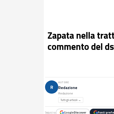
Zapata nella tratt
commento del ds
AUTORE
R
Redazione
Redazione
Tutti gli articoli →
Google
Discover
Fonti prefe
Seguici su