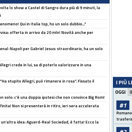
olta lo show a Castel di Sangro dura più di 9 minuti, la
i
enomeno! Qui in Italia top, ho un solo dubbio..."
isa: offerta in arrivo da 20 mln! Novità anche per
enal-Napoli per Gabriel Jesus: straordinario, ha un solo
legri crede in lui, sa di poterlo valorizzare in una
Ha stupito Allegri, può rimanere in rosa". Fissato il
I PIÙ 
OGGI
I
n solo: c'è una doppia ipotesi che non convince Big Rom!
#1
inita! Non si presenterà in ritiro, ieri sera accelerata
Romano: 
trasfer
un'altra idea: Aguerd-Real Sociedad, è fatta! Ecco la
#2