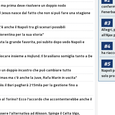
s, ma prima deve risolvere un doppio nodo
conferma
Fenerb
l Jesus nasce dal fatto che non si può fare una stagione
#3
 anche il Napoli tra gli scenari possibili
Allegri,
orentina per la sua storia"
all'Ajax
sta la grande favorita, poi subito dopo vedo Napoli e
#4
ha riacce
iocare insieme a Hojlund. Il brasiliano somiglia tanto a De
#5
'è un doppio incastro che può cambiare tutto
Napoli p
solo pr
as ma c'è anche la Juve, Rafa Marin in uscita"
: il Bari pagherà 215mila per la gestione fino a
o al Torino? Ecco l'accordo che accontenterebbe anche il
re l’alternativa ad Alisson. Spinge il Celta Vigo,