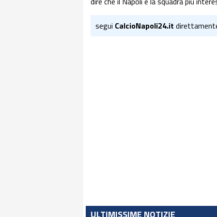
dire che il Napoli è la squadra più inter
segui
CalcioNapoli24.it
direttament
ULTIMISSIME NOTIZIE