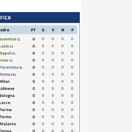
IFICA
uadra
PT
G
V
N
P
Juventus
0
0
0
0
0
CL
Lazio
0
0
0
0
0
CL
Napoli
0
0
0
0
0
CL
Inter
0
0
0
0
0
CL
Fiorentina
0
0
0
0
0
EL
Roma
0
0
0
0
0
ECL
Milan
0
0
0
0
0
Udinese
0
0
0
0
0
Bologna
0
0
0
0
0
Lecce
0
0
0
0
0
Parma
0
0
0
0
0
Torino
0
0
0
0
0
Atalanta
0
0
0
0
0
Genoa
0
0
0
0
0