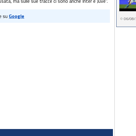
essata, ma sulle sue tracce ci sono anche Inter e Juve".
e su
Google
06/08/