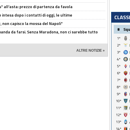
s" all'asta: prezzo di partenza da favola
 intesa dopo i contatti di oggi, le ultime
CLASS
, non capisco la mossa del Napoli"
#
Sq
omanda da farsi. Senza Maradona, non ci sarebbe tutto
1º
2º
ALTRE NOTIZIE »
3º
4º
5º
6º
7º
8º
9º
10º
11º
12º
13º
14º