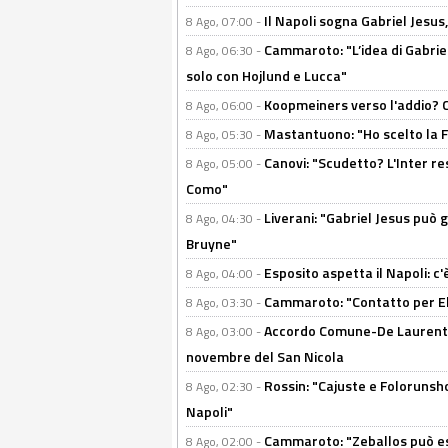
Il Napoli sogna Gabriel Jesu
8 Ago, 07:00 -
Cammaroto: "L’idea di Gabrie
8 Ago, 06:30 -
solo con Hojlund e Lucca"
Koopmeiners verso l'addio? C'è
8 Ago, 06:00 -
Mastantuono: "Ho scelto la Fi
8 Ago, 05:30 -
Canovi: "Scudetto? L'Inter re
8 Ago, 05:00 -
Como"
Liverani: "Gabriel Jesus può g
8 Ago, 04:30 -
Bruyne"
Esposito aspetta il Napoli: c
8 Ago, 04:00 -
Cammaroto: "Contatto per Elm
8 Ago, 03:30 -
Accordo Comune-De Laurentiis
8 Ago, 03:00 -
novembre del San Nicola
Rossin: "Cajuste e Folorunsh
8 Ago, 02:30 -
Napoli"
Cammaroto: "Zeballos può esse
8 Ago, 02:00 -