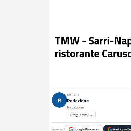
TMW - Sarri-Napo
ristorante Caruso
AUTORE
R
Redazione
Redazione
Tutti gli articoli →
Google
Discover
Fonti prefe
Seguici su