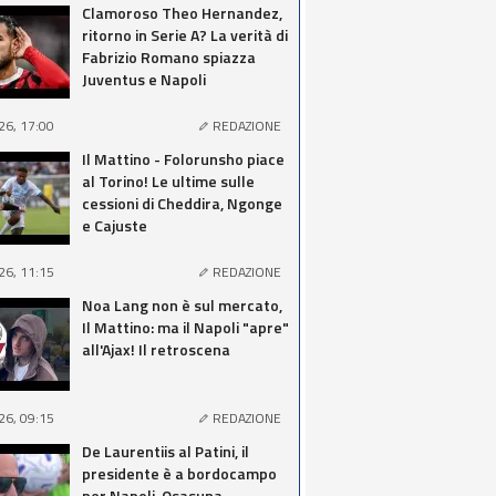
Clamoroso Theo Hernandez,
ritorno in Serie A? La verità di
Fabrizio Romano spiazza
Juventus e Napoli
26, 17:00
REDAZIONE
Il Mattino - Folorunsho piace
al Torino! Le ultime sulle
cessioni di Cheddira, Ngonge
e Cajuste
26, 11:15
REDAZIONE
Noa Lang non è sul mercato,
Il Mattino: ma il Napoli "apre"
all'Ajax! Il retroscena
26, 09:15
REDAZIONE
De Laurentiis al Patini, il
presidente è a bordocampo
per Napoli-Osasuna