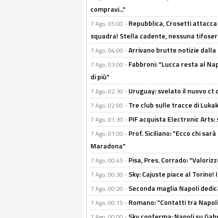
compravi..."
Repubblica, Crosetti attacca 
7 Ago, 05:00 -
squadra! Stella cadente, nessuna tifoseri
Arrivano brutte notizie dalla
7 Ago, 04:00 -
Fabbroni: "Lucca resta al Na
7 Ago, 03:00 -
di più"
Uruguay: svelato il nuovo ct d
7 Ago, 02:30 -
Tre club sulle tracce di Luka
7 Ago, 02:00 -
PIF acquista Electronic Arts: 
7 Ago, 01:30 -
Prof. Siciliano: "Ecco chi sarà
7 Ago, 01:00 -
Maradona"
Pisa, Pres. Corrado: "Valoriz
7 Ago, 00:45 -
Sky: Cajuste piace al Torino!
7 Ago, 00:30 -
Seconda maglia Napoli dedica
7 Ago, 00:20 -
Romano: "Contatti tra Napoli 
7 Ago, 00:15 -
Sky conferma: Napoli su Gabr
7 Ago, 00:00 -