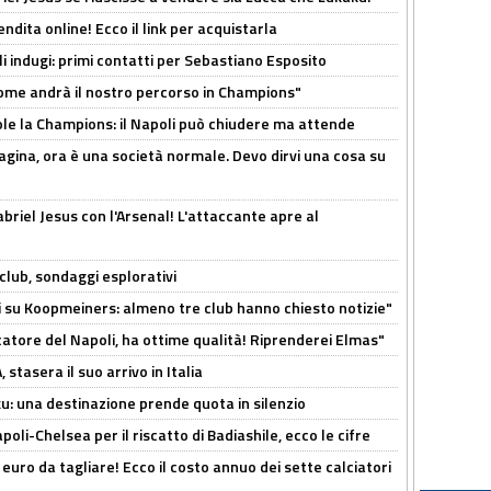
ndita online! Ecco il link per acquistarla
li indugi: primi contatti per Sebastiano Esposito
ome andrà il nostro percorso in Champions"
ole la Champions: il Napoli può chiudere ma attende
pagina, ora è una società normale. Devo dirvi una cosa su
Gabriel Jesus con l'Arsenal! L'attaccante apre al
club, sondaggi esplorativi
ci su Koopmeiners: almeno tre club hanno chiesto notizie"
catore del Napoli, ha ottime qualità! Riprenderei Elmas"
stasera il suo arrivo in Italia
ku: una destinazione prende quota in silenzio
oli-Chelsea per il riscatto di Badiashile, ecco le cifre
i euro da tagliare! Ecco il costo annuo dei sette calciatori