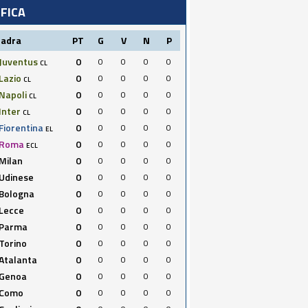
IFICA
uadra
PT
G
V
N
P
Juventus
0
0
0
0
0
CL
Lazio
0
0
0
0
0
CL
Napoli
0
0
0
0
0
CL
Inter
0
0
0
0
0
CL
Fiorentina
0
0
0
0
0
EL
Roma
0
0
0
0
0
ECL
Milan
0
0
0
0
0
Udinese
0
0
0
0
0
Bologna
0
0
0
0
0
Lecce
0
0
0
0
0
Parma
0
0
0
0
0
Torino
0
0
0
0
0
Atalanta
0
0
0
0
0
Genoa
0
0
0
0
0
Como
0
0
0
0
0