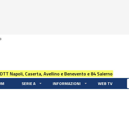
0
 DTT Napoli, Caserta, Avellino e Benevento e 84 Salerno
UM
SERIE A
INFORMAZIONI
WEB TV