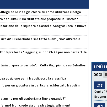
 Allegri ha le idee già chiare su come utilizzare il belga
o per Lukaku! Ha rifiutato due proposte in Turchia"
entazione della squadra a Castel di Sangro! Ecco la nuova
kaku! Il Fenerbahce si è fatto avanti, "no" all'Arabia
Fonti preferite": aggiungi subito CN24 per non perderti le
taria di questo periodo". Il Celta Vigo piomba su Zeballos:
I PIÙ 
OGGI
I
a posizione per il Napoli, ecco la classifica
#1
tifo per un giocatore in particolare. Mercato Napoli in
Conte". 
Bruyne: 
rda anche per gli esuberi, ma fino a quando?"
 fermo? Non credo sia una strategia, altrimenti
#2