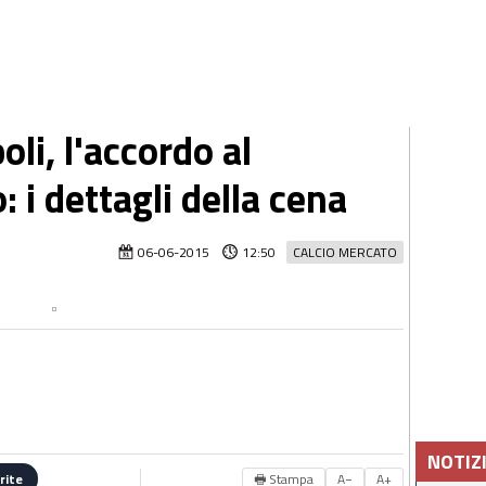
li, l'accordo al
: i dettagli della cena
06-06-2015
12:50
CALCIO MERCATO
NOTIZ
🖶 Stampa
A−
A+
rite