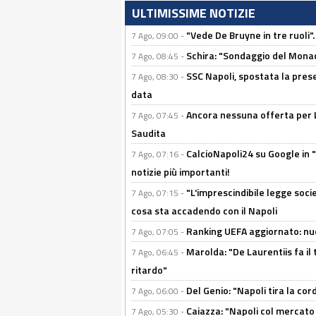
ULTIMISSIME NOTIZIE
"Vede De Bruyne in tre ruoli".
7 Ago, 09:00 -
Schira: "Sondaggio del Monac
7 Ago, 08:45 -
SSC Napoli, spostata la pres
7 Ago, 08:30 -
data
Ancora nessuna offerta per Lu
7 Ago, 07:45 -
Saudita
CalcioNapoli24 su Google in "
7 Ago, 07:16 -
notizie più importanti!
"L'imprescindibile legge socie
7 Ago, 07:15 -
cosa sta accadendo con il Napoli
Ranking UEFA aggiornato: nuov
7 Ago, 07:05 -
Marolda: "De Laurentiis fa il 
7 Ago, 06:45 -
ritardo"
Del Genio: "Napoli tira la co
7 Ago, 06:00 -
Caiazza: "Napoli col mercato
7 Ago, 05:30 -