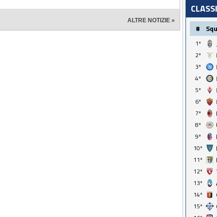
CLASS
ALTRE NOTIZIE »
#
Sq
1º
2º
3º
4º
5º
6º
7º
8º
9º
10º
11º
12º
13º
14º
15º