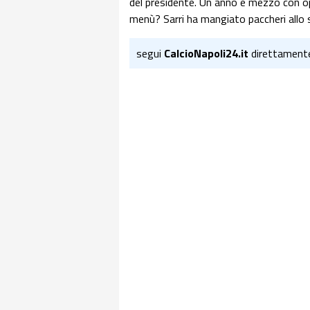
del presidente. Un anno e mezzo con opz
menù? Sarri ha mangiato paccheri allo s
segui
CalcioNapoli24.it
direttament