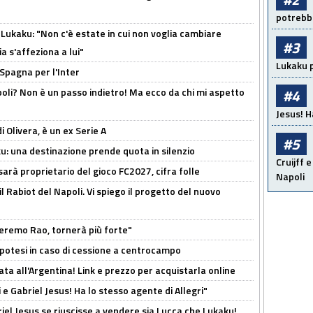
potrebbe
Lukaku: "Non c'è estate in cui non voglia cambiare
#3
a s'affeziona a lui"
Lukaku p
 Spagna per l'Inter
poli? Non è un passo indietro! Ma ecco da chi mi aspetto
#4
Jesus! H
i Olivera, è un ex Serie A
#5
ku: una destinazione prende quota in silenzio
Cruijff e
sarà proprietario del gioco FC2027, cifra folle
Napoli
 il Rabiot del Napoli. Vi spiego il progetto del nuovo
zeremo Rao, tornerà più forte"
 Ipotesi in caso di cessione a centrocampo
ta all'Argentina! Link e prezzo per acquistarla online
e Gabriel Jesus! Ha lo stesso agente di Allegri"
iel Jesus se riuscisse a vendere sia Lucca che Lukaku!