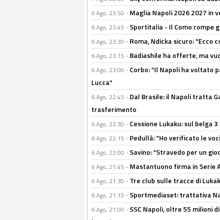
Maglia Napoli 2026 2027 in ve
6 Ago, 23:50 -
Sportitalia - Il Como rompe g
6 Ago, 23:45 -
Roma, Ndicka sicuro: "Ecco c
6 Ago, 23:30 -
Badiashile ha offerte, ma vu
6 Ago, 23:15 -
Corbo: "Il Napoli ha voltato 
6 Ago, 23:00 -
Lucca"
Dal Brasile: il Napoli tratta 
6 Ago, 22:45 -
trasferimento
Cessione Lukaku: sul belga 3 
6 Ago, 22:30 -
Pedullà: "Ho verificato le vo
6 Ago, 22:15 -
Savino: "Stravedo per un gio
6 Ago, 22:00 -
Mastantuono firma in Serie A, 
6 Ago, 21:45 -
Tre club sulle tracce di Luka
6 Ago, 21:30 -
Sportmediaset: trattativa Nap
6 Ago, 21:15 -
SSC Napoli, oltre 55 milioni d
6 Ago, 21:00 -