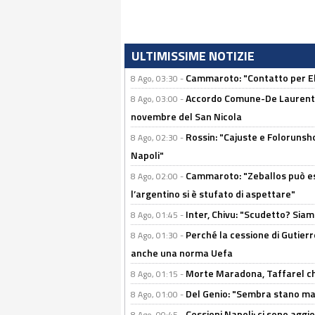
ULTIMISSIME NOTIZIE
Cammaroto: "Contatto per Elm
8 Ago, 03:30 -
Accordo Comune-De Laurentiis
8 Ago, 03:00 -
novembre del San Nicola
Rossin: "Cajuste e Folorunsh
8 Ago, 02:30 -
Napoli"
Cammaroto: "Zeballos può esse
8 Ago, 02:00 -
l’argentino si è stufato di aspettare"
Inter, Chivu: "Scudetto? Siam
8 Ago, 01:45 -
Perché la cessione di Gutierre
8 Ago, 01:30 -
anche una norma Uefa
Morte Maradona, Taffarel cho
8 Ago, 01:15 -
Del Genio: "Sembra stano ma è 
8 Ago, 01:00 -
Cessioni Napoli: ci sono agg
8 Ago, 00:45 -