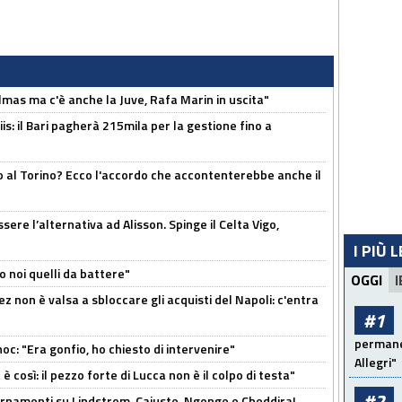
as ma c'è anche la Juve, Rafa Marin in uscita"
: il Bari pagherà 215mila per la gestione fino a
o al Torino? Ecco l'accordo che accontenterebbe anche il
re l’alternativa ad Alisson. Spinge il Celta Vigo,
I PIÙ 
o noi quelli da battere"
OGGI
I
z non è valsa a sbloccare gli acquisti del Napoli: c'entra
#1
permanen
c: "Era gonfio, ho chiesto di intervenire"
Allegri"
così: il pezzo forte di Lucca non è il colpo di testa"
#2
iornamenti su Lindstrom, Cajuste, Ngonge e Cheddira!