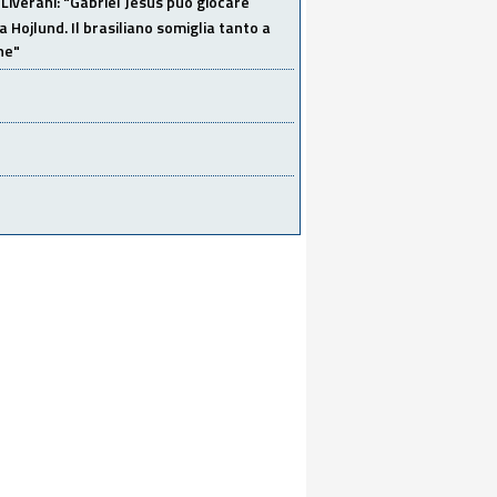
Liverani: "Gabriel Jesus può giocare
a Hojlund. Il brasiliano somiglia tanto a
ne"