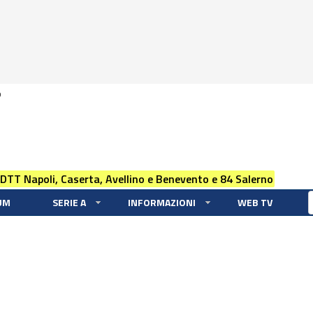
0
 DTT Napoli, Caserta, Avellino e Benevento e 84 Salerno
UM
SERIE A
INFORMAZIONI
WEB TV