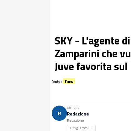
SKY - L'agente d
Zamparini che vuo
Juve favorita sul
Tmw
fonte :
AUTORE
R
Redazione
Redazione
Tutti gli articoli →