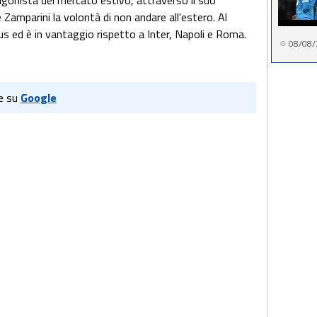
gonista del mercato estivo, attraverso il suo
amparini la volontà di non andare all'estero. Al
s ed è in vantaggio rispetto a Inter, Napoli e Roma.
08/08/
e su
Google