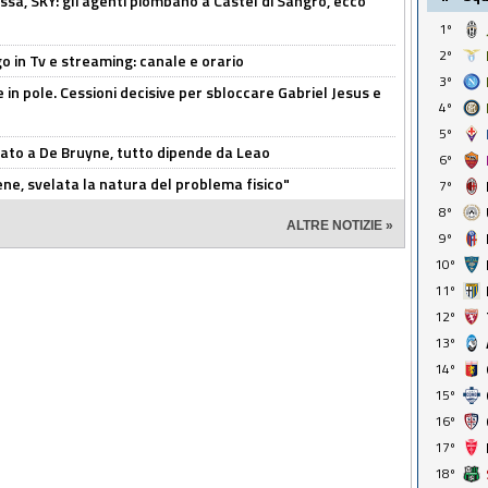
ssa, SKY: gli agenti piombano a Castel di Sangro, ecco
1º
2º
o in Tv e streaming: canale e orario
3º
e in pole. Cessioni decisive per sbloccare Gabriel Jesus e
4º
5º
sato a De Bruyne, tutto dipende da Leao
6º
e, svelata la natura del problema fisico"
7º
8º
ALTRE NOTIZIE »
9º
10º
11º
12º
13º
14º
15º
16º
17º
18º