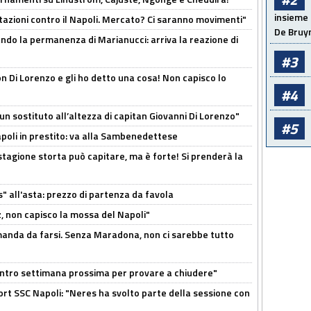
insieme 
Rotazioni contro il Napoli. Mercato? Ci saranno movimenti"
De Bruy
cando la permanenza di Marianucci: arriva la reazione di
#3
n Di Lorenzo e gli ho detto una cosa! Non capisco lo
#4
n sostituto all’altezza di capitan Giovanni Di Lorenzo"
#5
Napoli in prestito: va alla Sambenedettese
stagione storta può capitare, ma è forte! Si prenderà la
s" all'asta: prezzo di partenza da favola
, non capisco la mossa del Napoli"
omanda da farsi. Senza Maradona, non ci sarebbe tutto
contro settimana prossima per provare a chiudere"
port SSC Napoli: "Neres ha svolto parte della sessione con