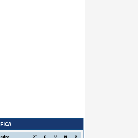
IFICA
uadra
PT
G
V
N
P