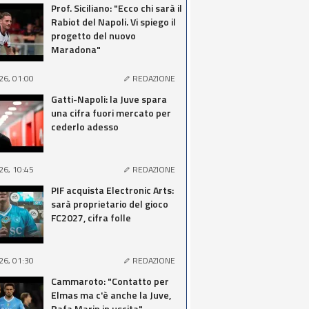
Prof. Siciliano: "Ecco chi sarà il
Rabiot del Napoli. Vi spiego il
progetto del nuovo
Maradona"
26, 01:00
REDAZIONE
Gatti-Napoli: la Juve spara
una cifra fuori mercato per
cederlo adesso
26, 10:45
REDAZIONE
PIF acquista Electronic Arts:
sarà proprietario del gioco
FC2027, cifra folle
26, 01:30
REDAZIONE
Cammaroto: "Contatto per
Elmas ma c'è anche la Juve,
Rafa Marin in uscita"