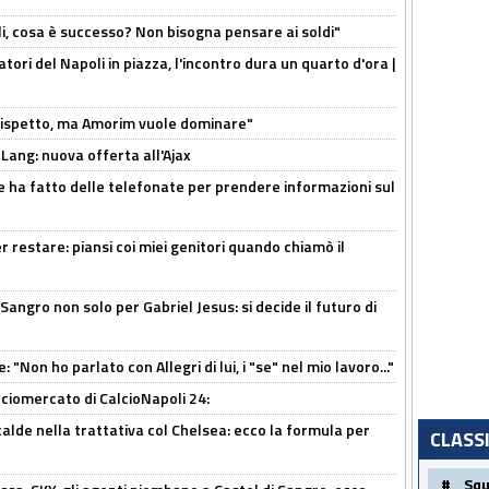
li, cosa è successo? Non bisogna pensare ai soldi"
atori del Napoli in piazza, l'incontro dura un quarto d'ora |
o rispetto, ma Amorim vuole dominare"
 Lang: nuova offerta all'Ajax
e ha fatto delle telefonate per prendere informazioni sul
 restare: piansi coi miei genitori quando chiamò il
 Sangro non solo per Gabriel Jesus: si decide il futuro di
 "Non ho parlato con Allegri di lui, i "se" nel mio lavoro..."
ciomercato di CalcioNapoli 24:
calde nella trattativa col Chelsea: ecco la formula per
CLASS
#
Sq