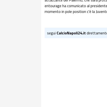
attaccante del Palermo, che sarà prota
entourage ha comunicato al presidente Z
momento in pole position c'è la Juventu
segui
CalcioNapoli24.it
direttament