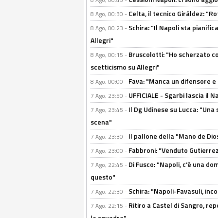
Celta, il tecnico Giráldez: "
8 Ago, 00:30 -
Schira: "Il Napoli sta pianifi
8 Ago, 00:23 -
Allegri"
Bruscolotti: "Ho scherzato co
8 Ago, 00:15 -
scetticismo su Allegri"
Fava: "Manca un difensore e u
8 Ago, 00:00 -
UFFICIALE - Sgarbi lascia il 
7 Ago, 23:50 -
Il Dg Udinese su Lucca: "Una 
7 Ago, 23:45 -
scena"
Il pallone della "Mano de Dio
7 Ago, 23:30 -
Fabbroni: "Venduto Gutierrez
7 Ago, 23:00 -
Di Fusco: "Napoli, c'è una d
7 Ago, 22:45 -
questo"
Schira: "Napoli-Favasuli, in
7 Ago, 22:30 -
Ritiro a Castel di Sangro, re
7 Ago, 22:15 -
la squadra"