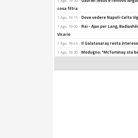
Gabriel Jesus e rinnovo Angui
7 Ago, 19:30 -
cosa filtra
Dove vedere Napoli-Celta Vig
7 Ago, 19:15 -
Rai - Ajax per Lang, Badiashil
7 Ago, 19:00 -
Vicario
Il Galatasaray resta interes
7 Ago, 18:45 -
Modugno: "McTominay sta ben
7 Ago, 18:30 -