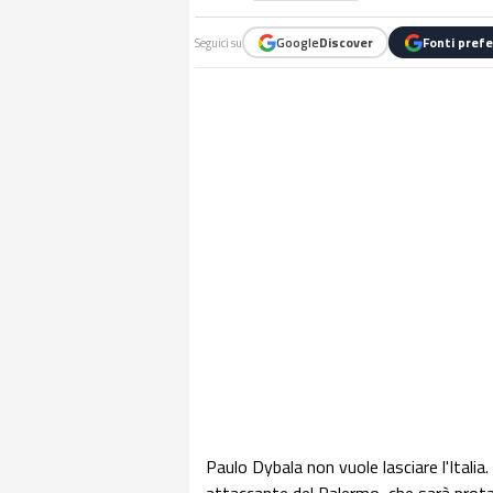
Google
Discover
Fonti prefe
Seguici su
Paulo Dybala non vuole lasciare l'Itali