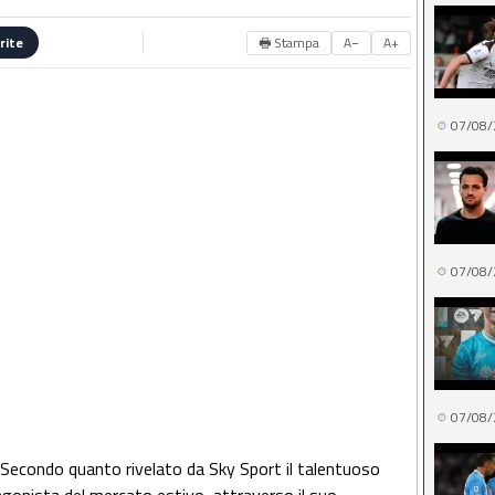
🖶 Stampa
A−
A+
rite
07/08/
07/08/
07/08/
a. Secondo quanto rivelato da Sky Sport il talentuoso