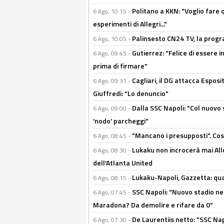
Politano a KKN: "Voglio fare qu
6 Ago, 10:15 -
esperimenti di Allegri..."
Palinsesto CN24 TV, la prog
6 Ago, 10:05 -
Gutierrez: "Felice di essere 
6 Ago, 09:45 -
prima di firmare"
Cagliari, il DG attacca Espos
6 Ago, 09:31 -
Giuffredi: "Lo denuncio"
Dalla SSC Napoli: "Col nuovo
6 Ago, 09:00 -
'nodo' parcheggi"
"Mancano i presupposti". Cos
6 Ago, 08:45 -
Lukaku non incrocerà mai Alleg
6 Ago, 08:30 -
dell'Atlanta United
Lukaku-Napoli, Gazzetta: qu
6 Ago, 08:15 -
SSC Napoli: "Nuovo stadio nel
6 Ago, 07:45 -
Maradona? Da demolire e rifare da 0"
De Laurentiis netto: "SSC Nap
6 Ago, 07:30 -