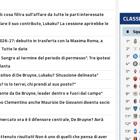
 cosa filtra sull'affare da tutte le parti interessate
CLASS
are il suo contributo, Lukaku? La cessione aprirebbe le
#
Sq
 2026-27: debutto in trasferta con la Maxima Roma, a
1º
 Tutte le date
2º
3º
 Sangro al termine del periodo di permesso". Tre ipotesi
4º
tlanta
5º
tivo di De Bruyne, Lukaku? Situazione delineata"
6º
? Io lo terrei, chi prendi al suo posto?"
7º
ante da De Bruyne, leader dentro e fuori dal campo"
8º
9º
dopo Clementino anche Maurizio De Giovanni diventa socio
10º
11º
l mercato ora è il difensore centrale, De Bruyne? Avrà
12º
13º
ttenuto risultati! Non è uno di quelli che pensa di aver
14º