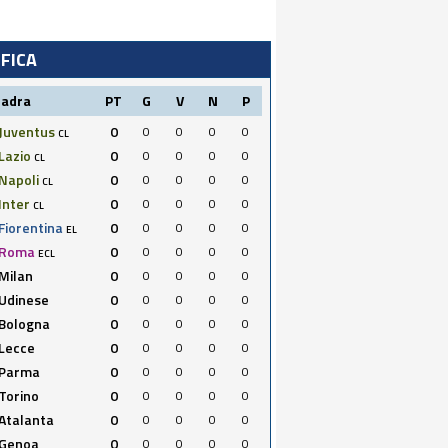
IFICA
uadra
PT
G
V
N
P
Juventus
0
0
0
0
0
CL
Lazio
0
0
0
0
0
CL
Napoli
0
0
0
0
0
CL
Inter
0
0
0
0
0
CL
Fiorentina
0
0
0
0
0
EL
Roma
0
0
0
0
0
ECL
Milan
0
0
0
0
0
Udinese
0
0
0
0
0
Bologna
0
0
0
0
0
Lecce
0
0
0
0
0
Parma
0
0
0
0
0
Torino
0
0
0
0
0
Atalanta
0
0
0
0
0
Genoa
0
0
0
0
0