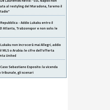
De Laurentiis netto: "SSC Napoli non
ata al restyling del Maradona, faremo il
tadio"
Repubblica - Addio Lukaku entro il
 Atlanta, Trabzonspor e non solo: le
Lukaku non incrocerà mai Allegri, addio
i! MLS o Arabia: le cifre dell'offerta
anta United
Caso Sebastiano Esposito: la vicenda
n tribunale, gli scenari