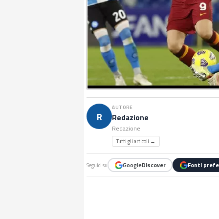
AUTORE
R
Redazione
Redazione
Tutti gli articoli →
Google
Discover
Fonti prefe
Seguici su