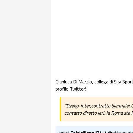
Gianluca Di Marzio, collega di Sky Sport,
profilo Twitter!
"Dzeko-Inter,contratto biennale! C
contatto diretto ieri: la Roma sta l
segui
CalcioNapoli24.it
direttament