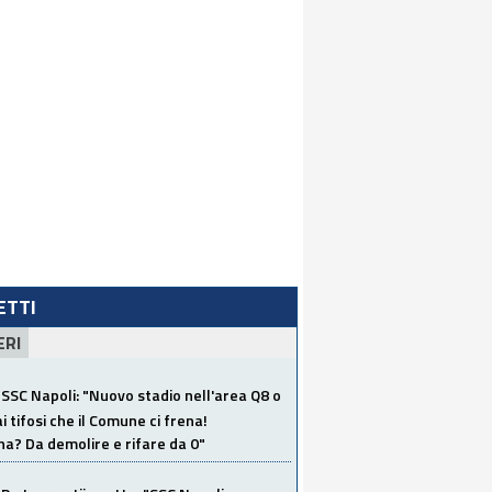
LETTI
ERI
SSC Napoli: "Nuovo stadio nell'area Q8 o
i tifosi che il Comune ci frena!
a? Da demolire e rifare da 0"