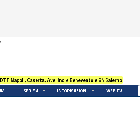
0
 DTT Napoli, Caserta, Avellino e Benevento e 84 Salerno
UM
SERIE A
INFORMAZIONI
WEB TV