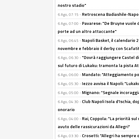
nostro stadio"
Retroscena Badiashile-Napoli:
6 Ago, 07:15 -
Pavarese: "De Bruyne vuole d
6 Ago, 07:00 -
porte ad un altro attaccante"
Napoli Basket, il calendario
6 Ago, 06:45 -
novembre e febbraio il derby con Scafati!
"Dovrà raggiungere Castel di
6 Ago, 06:30 -
sul futuro di Lukaku: tramonta la pista A
Mandato: "Atteggiamento posi
6 Ago, 06:00 -
Iezzo avvisa il Napoli: "Lukaku
6 Ago, 05:30 -
Mignano: “Segnale incoraggi
6 Ago, 05:00 -
Club Napoli Isola d'Ischia, 
6 Ago, 04:30 -
onorario
Rai, Coppola: "La priorità su
6 Ago, 04:00 -
avuto delle rassicurazioni da Allegri"
Crosetti: "Allegri ha sempre o
6 Ago, 03:30 -