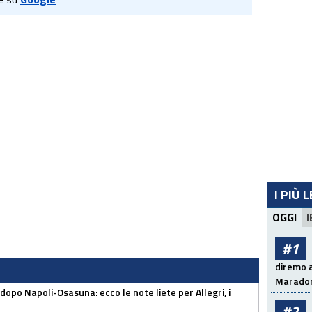
I PIÙ 
OGGI
I
#1
diremo a
Maradon
dopo Napoli-Osasuna: ecco le note liete per Allegri, i
#2