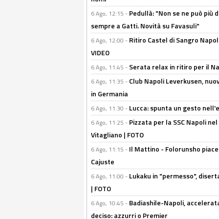
Pedullà: "Non se ne può più de
6 Ago, 12:15 -
sempre a Gatti. Novità su Favasuli"
Ritiro Castel di Sangro Napo
6 Ago, 12:00 -
VIDEO
Serata relax in ritiro per il N
6 Ago, 11:45 -
Club Napoli Leverkusen, nuovo
6 Ago, 11:35 -
in Germania
Lucca: spunta un gesto nell'
6 Ago, 11:30 -
Pizzata per la SSC Napoli nel 
6 Ago, 11:25 -
Vitagliano | FOTO
Il Mattino - Folorunsho piace
6 Ago, 11:15 -
Cajuste
Lukaku in "permesso", diserta
6 Ago, 11:00 -
| FOTO
Badiashile-Napoli, accelerata
6 Ago, 10:45 -
deciso: azzurri o Premier