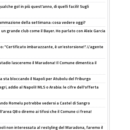
alche gol in più quest'anno, di quelli facili! Sugli
rammazione della settimana: cosa vedere oggi?
in un grande club come il Bayer. Ho parlato con Aleix Garcia
ito: "Certificato imbarazzante, è un'estorsione!". L'agente
 stadio lasceremo il Maradona! Il Comune dimentica il
a sta bloccando il Napoli per Atubolu del Friburgo
ri, addio al Napoli! MLS o Arabia: le cifre dell'offerta
ando Romelu potrebbe vedersi a Castel di Sangro
l'area Q8 o diremo ai tifosi che il Comune ci frena!
oli non interessata al restyling del Maradona, faremo il