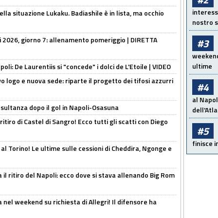
interess
lla situazione Lukaku. Badiashile è in lista, ma occhio
nostro s
li 2026, giorno 7: allenamento pomeriggio | DIRETTA
#3
weekend!
ultime
apoli: De Laurentiis si "concede" i dolci de L'Etoile | VIDEO
 logo e nuova sede: riparte il progetto dei tifosi azzurri
#4
al Napol
esultanza dopo il gol in Napoli-Osasuna
dell'Atl
ritiro di Castel di Sangro! Ecco tutti gli scatti con Diego
#5
finisce i
 al Torino! Le ultime sulle cessioni di Cheddira, Ngonge e
 il ritiro del Napoli: ecco dove si stava allenando Big Rom
 nel weekend su richiesta di Allegri! Il difensore ha