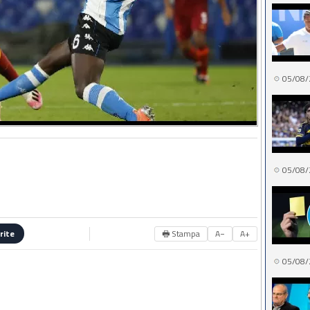
05/08/
05/08/
🖶 Stampa
A−
A+
rite
05/08/