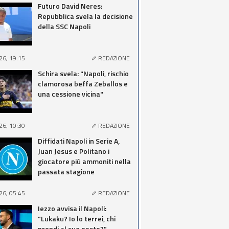
Futuro David Neres:
Repubblica svela la decisione
della SSC Napoli
26, 19:15
REDAZIONE
Schira svela: "Napoli, rischio
clamorosa beffa Zeballos e
una cessione vicina"
26, 10:30
REDAZIONE
Diffidati Napoli in Serie A,
Juan Jesus e Politano i
giocatore più ammoniti nella
passata stagione
26, 05:45
REDAZIONE
Iezzo avvisa il Napoli:
"Lukaku? Io lo terrei, chi
prendi al suo posto?"