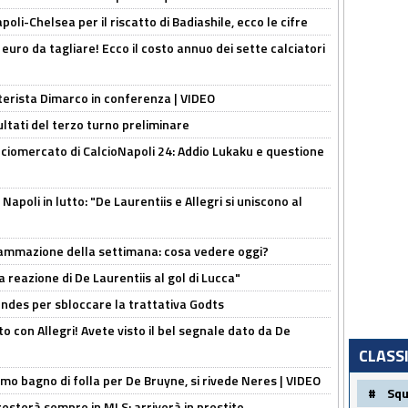
oli-Chelsea per il riscatto di Badiashile, ecco le cifre
i euro da tagliare! Ecco il costo annuo dei sette calciatori
nterista Dimarco in conferenza | VIDEO
ultati del terzo turno preliminare
ciomercato di CalcioNapoli 24: Addio Lukaku e questione
apoli in lutto: "De Laurentiis e Allegri si uniscono al
rammazione della settimana: cosa vedere oggi?
la reazione di De Laurentiis al gol di Lucca"
ndes per sbloccare la trattativa Godts
o con Allegri! Avete visto il bel segnale dato da De
CLASS
rimo bagno di folla per De Bruyne, si rivede Neres | VIDEO
#
Sq
sterà sempre in MLS: arriverà in prestito