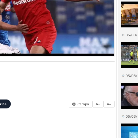
05/08/
05/08/
🖶 Stampa
A−
A+
rite
05/08/