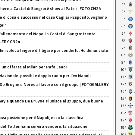
1º
here a Castel di Sangro: è show al Patini | FOTO CN24
2º
 di cosa è successo nel caso Cagliari-Esposito, vogliono
3º
ge!"
4º
'allenamento del Napoli a Castel di Sangro: trenta
5º
6º
ALLERY CN24
7º
lini voleva fingere di litigare per venderlo. Ho denunciato
8º
9º
 un'offerta al Milan per Rafa Leao!
10º
Nazionale: possibile doppio ruolo per l'ex Napoli
11º
 De Bruyne e Neres al lavoro con il gruppo | FOTOGALLERY
12º
13º
14º
nay e quando De Bruyne si unisce al gruppo, due buone
15º
16º
a posizione per il Napoli, ecco la classifica
17º
 del Tottenham: servirà vendere, la situazione
18º
sua figlia: tutto quello che non sapevate sul Napoli di
19º