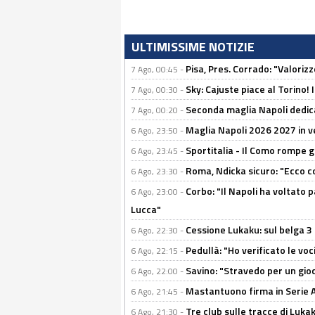
ULTIMISSIME NOTIZIE
Pisa, Pres. Corrado: "Valoriz
7 Ago, 00:45 -
Sky: Cajuste piace al Torino!
7 Ago, 00:30 -
Seconda maglia Napoli dedica
7 Ago, 00:20 -
Maglia Napoli 2026 2027 in ve
6 Ago, 23:50 -
Sportitalia - Il Como rompe g
6 Ago, 23:45 -
Roma, Ndicka sicuro: "Ecco c
6 Ago, 23:30 -
Corbo: "Il Napoli ha voltato 
6 Ago, 23:00 -
Lucca"
Cessione Lukaku: sul belga 3 
6 Ago, 22:30 -
Pedullà: "Ho verificato le vo
6 Ago, 22:15 -
Savino: "Stravedo per un gio
6 Ago, 22:00 -
Mastantuono firma in Serie A, 
6 Ago, 21:45 -
Tre club sulle tracce di Luka
6 Ago, 21:30 -