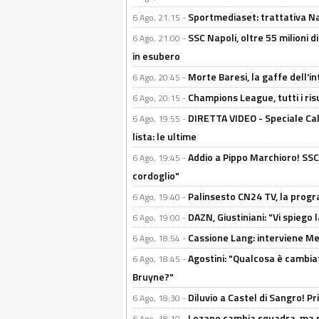
Sportmediaset: trattativa Nap
6 Ago, 21:15 -
SSC Napoli, oltre 55 milioni d
6 Ago, 21:00 -
in esubero
Morte Baresi, la gaffe dell'i
6 Ago, 20:45 -
Champions League, tutti i ris
6 Ago, 20:15 -
DIRETTA VIDEO - Speciale Cal
6 Ago, 19:55 -
lista: le ultime
Addio a Pippo Marchioro! SSC N
6 Ago, 19:45 -
cordoglio"
Palinsesto CN24 TV, la prog
6 Ago, 19:40 -
DAZN, Giustiniani: "Vi spiego 
6 Ago, 19:00 -
Cassione Lang: interviene Me
6 Ago, 18:54 -
Agostini: "Qualcosa è cambiat
6 Ago, 18:45 -
Bruyne?"
Diluvio a Castel di Sangro! P
6 Ago, 18:30 -
Lozano cambia squadra, ma re
6 Ago, 18:10 -