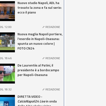
Nuovo stadio Napoli, ADL ha
trovato la zona e fa sul serio:
ecco il piano
26, 12:00
REDAZIONE
Nuova maglia Napoli portiere,
l'esordio in Napoli-Osasuna:
spunta un nuovo colore |
FOTO CN24
26, 18:46
REDAZIONE
De Laurentiis al Patini, il
presidente è a bordocampo
per Napoli-Osasuna
26, 18:32
REDAZIONE
DIRETTA VIDEO -
CalcioNapoli24 Live
in onda
dalle 12! Lukaku vicino