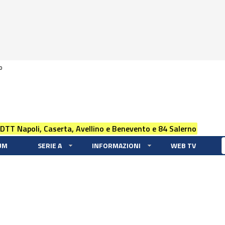
0
 DTT Napoli, Caserta, Avellino e Benevento e 84 Salerno
UM
SERIE A
INFORMAZIONI
WEB TV