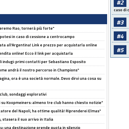
#2
caso di
#3
zeremo Rao, tornerà più forte"
#4
 Ipotesi in caso di cessione a centrocampo
ta all'Argentina! Link e prezzo per acquistarla online
#5
ndita online! Ecco il link per acquistarla
li indugi: primi contatti per Sebastiano Esposito
ome andrà il nostro percorso in Champions"
pagina, ora è una società normale. Devo dirvi una cosa su
club, sondaggi esplorativi
ci su Koopmeiners: almeno tre club hanno chiesto notizie"
catore del Napoli, ha ottime qualità! Riprenderei Elmas"
stasera il suo arrivo in Italia
ku: una destinazione prende quota in silenzio