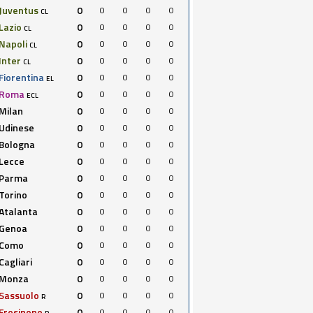
Juventus
0
0
0
0
0
CL
Lazio
0
0
0
0
0
CL
Napoli
0
0
0
0
0
CL
Inter
0
0
0
0
0
CL
Fiorentina
0
0
0
0
0
EL
Roma
0
0
0
0
0
ECL
Milan
0
0
0
0
0
Udinese
0
0
0
0
0
Bologna
0
0
0
0
0
Lecce
0
0
0
0
0
Parma
0
0
0
0
0
Torino
0
0
0
0
0
Atalanta
0
0
0
0
0
Genoa
0
0
0
0
0
Como
0
0
0
0
0
Cagliari
0
0
0
0
0
Monza
0
0
0
0
0
Sassuolo
0
0
0
0
0
R
Frosinone
0
0
0
0
0