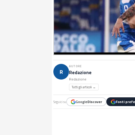
AUTORE
R
Redazione
Redazione
Tutti gli articoli →
Google
Discover
Fonti prefe
Seguici su