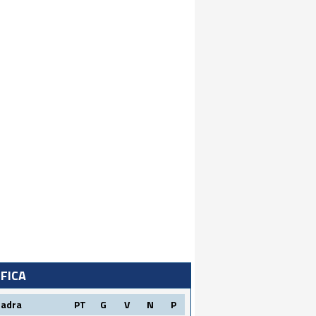
IFICA
uadra
PT
G
V
N
P