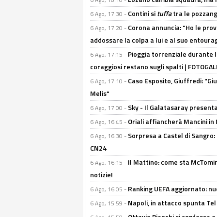
Contini si
tuffa
tra le pozzang
6 Ago, 17:30 -
Corona annuncia: "Ho le prove
6 Ago, 17:20 -
addossare la colpa a lui e al suo entoura
Pioggia torrenziale durante l
6 Ago, 17:15 -
coraggiosi restano sugli spalti | FOTOG
Caso Esposito, Giuffredi: "Giu
6 Ago, 17:10 -
Melis"
Sky - Il Galatasaray presenta
6 Ago, 17:00 -
Oriali affiancherà Mancini in 
6 Ago, 16:45 -
Sorpresa a Castel di Sangro:
6 Ago, 16:30 -
CN24
Il Mattino: come sta McTomi
6 Ago, 16:15 -
notizie!
Ranking UEFA aggiornato: nuov
6 Ago, 16:05 -
Napoli, in attacco spunta Tel
6 Ago, 15:59 -
Ottavio Bianchi si confessa a 