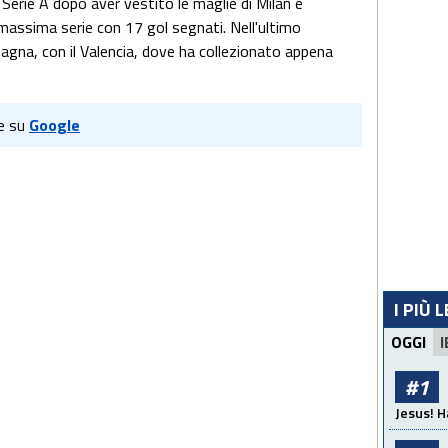
 Serie A dopo aver vestito le maglie di Milan e
 massima serie con 17 gol segnati. Nell'ultimo
agna, con il Valencia, dove ha collezionato appena
e su
Google
I PIÙ 
OGGI
I
#1
Jesus! H