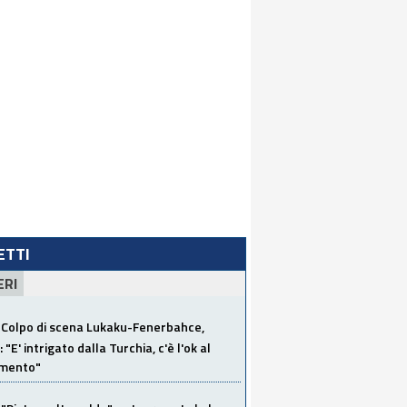
LETTI
ERI
Colpo di scena Lukaku-Fenerbahce,
"E' intrigato dalla Turchia, c'è l'ok al
imento"