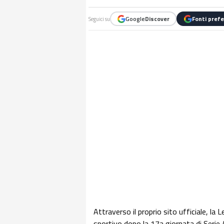
Google
Discover
Fonti prefe
Seguici su
Attraverso il proprio sito ufficiale, la 
sportivo dopo la 17a giornata di Serie A