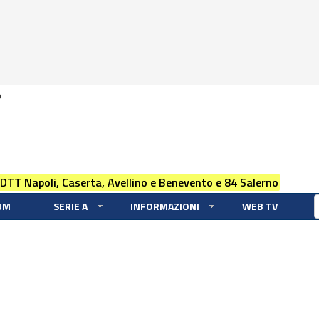
0
 DTT Napoli, Caserta, Avellino e Benevento e 84 Salerno
UM
SERIE A
INFORMAZIONI
WEB TV