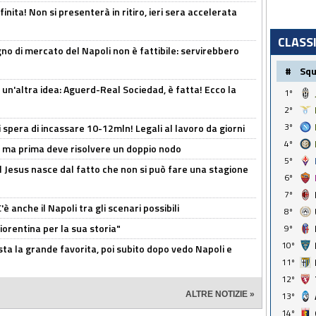
inita! Non si presenterà in ritiro, ieri sera accelerata
CLASS
no di mercato del Napoli non è fattibile: servirebbero
#
Sq
un'altra idea: Aguerd-Real Sociedad, è fatta! Ecco la
1º
2º
3º
spera di incassare 10-12mln! Legali al lavoro da giorni
4º
s, ma prima deve risolvere un doppio nodo
5º
l Jesus nasce dal fatto che non si può fare una stagione
6º
7º
 anche il Napoli tra gli scenari possibili
8º
orentina per la sua storia"
9º
10º
sta la grande favorita, poi subito dopo vedo Napoli e
11º
12º
ALTRE NOTIZIE »
13º
14º