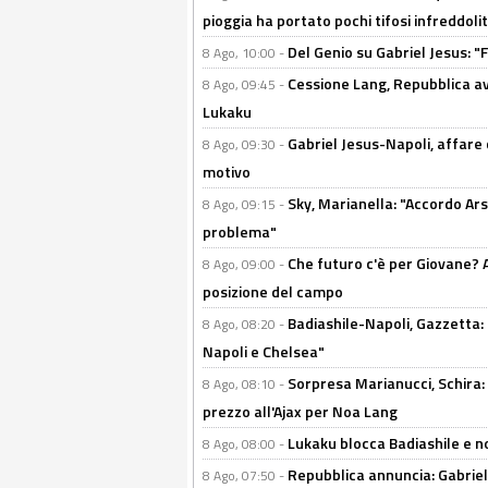
pioggia ha portato pochi tifosi infreddolit
Del Genio su Gabriel Jesus: "F
8 Ago, 10:00 -
Cessione Lang, Repubblica avv
8 Ago, 09:45 -
Lukaku
Gabriel Jesus-Napoli, affare c
8 Ago, 09:30 -
motivo
Sky, Marianella: "Accordo Ars
8 Ago, 09:15 -
problema"
Che futuro c'è per Giovane? Al
8 Ago, 09:00 -
posizione del campo
Badiashile-Napoli, Gazzetta: 
8 Ago, 08:20 -
Napoli e Chelsea"
Sorpresa Marianucci, Schira: "
8 Ago, 08:10 -
prezzo all'Ajax per Noa Lang
Lukaku blocca Badiashile e no
8 Ago, 08:00 -
Repubblica annuncia: Gabriel 
8 Ago, 07:50 -