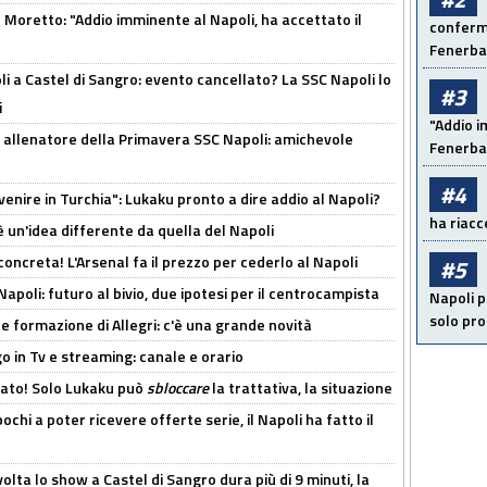
Moretto: "Addio imminente al Napoli, ha accettato il
conferma
Fenerb
 a Castel di Sangro: evento cancellato? La SSC Napoli lo
#3
i
"Addio i
 allenatore della Primavera SSC Napoli: amichevole
Fenerba
#4
venire in Turchia": Lukaku pronto a dire addio al Napoli?
ha riacce
'è un'idea differente da quella del Napoli
oncreta! L'Arsenal fa il prezzo per cederlo al Napoli
#5
Napoli: futuro al bivio, due ipotesi per il centrocampista
Napoli p
solo pr
le formazione di Allegri: c'è una grande novità
o in Tv e streaming: canale e orario
cato! Solo Lukaku può
sbloccare
la trattativa, la situazione
ochi a poter ricevere offerte serie, il Napoli ha fatto il
olta lo show a Castel di Sangro dura più di 9 minuti, la