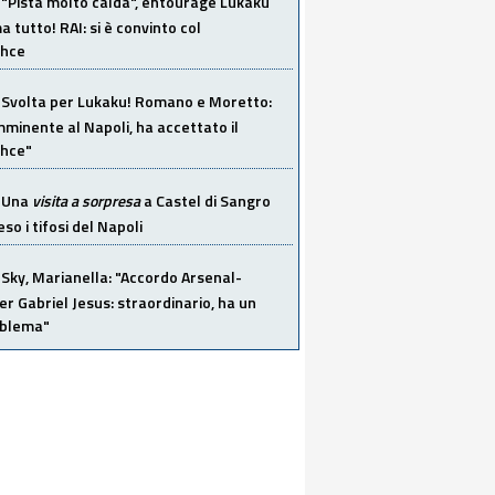
"Pista molto calda", entourage Lukaku
 tutto! RAI: si è convinto col
ahce
Svolta per Lukaku! Romano e Moretto:
mminente al Napoli, ha accettato il
hce"
Una
visita a sorpresa
a Castel di Sangro
so i tifosi del Napoli
Sky, Marianella: "Accordo Arsenal-
er Gabriel Jesus: straordinario, ha un
oblema"