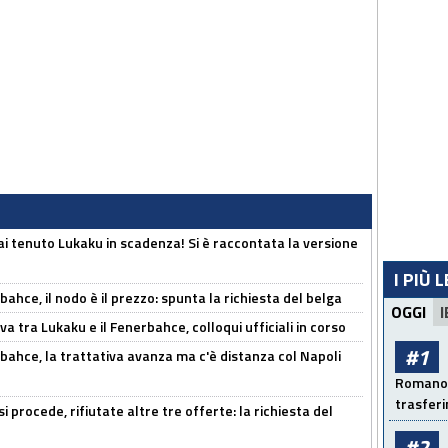
i tenuto Lukaku in scadenza! Si è raccontata la versione
I PIÙ 
ahce, il nodo è il prezzo: spunta la richiesta del belga
OGGI
I
a tra Lukaku e il Fenerbahce, colloqui ufficiali in corso
#1
bahce, la trattativa avanza ma c'è distanza col Napoli
Romano: 
trasfer
 procede, rifiutate altre tre offerte: la richiesta del
#2