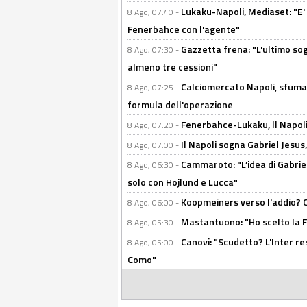
Lukaku-Napoli, Mediaset: "E' f
8 Ago, 07:40 -
Fenerbahce con l'agente"
Gazzetta frena: "L'ultimo sog
8 Ago, 07:30 -
almeno tre cessioni"
Calciomercato Napoli, sfuma 
8 Ago, 07:25 -
formula dell'operazione
Fenerbahce-Lukaku, ll Napoli 
8 Ago, 07:20 -
Il Napoli sogna Gabriel Jesu
8 Ago, 07:00 -
Cammaroto: "L’idea di Gabrie
8 Ago, 06:30 -
solo con Hojlund e Lucca"
Koopmeiners verso l'addio? C'è
8 Ago, 06:00 -
Mastantuono: "Ho scelto la Fi
8 Ago, 05:30 -
Canovi: "Scudetto? L'Inter re
8 Ago, 05:00 -
Como"