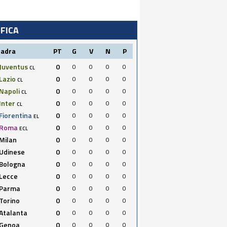
IFICA
uadra
PT
G
V
N
P
Juventus
0
0
0
0
0
CL
Lazio
0
0
0
0
0
CL
Napoli
0
0
0
0
0
CL
Inter
0
0
0
0
0
CL
Fiorentina
0
0
0
0
0
EL
Roma
0
0
0
0
0
ECL
Milan
0
0
0
0
0
Udinese
0
0
0
0
0
Bologna
0
0
0
0
0
Lecce
0
0
0
0
0
Parma
0
0
0
0
0
Torino
0
0
0
0
0
Atalanta
0
0
0
0
0
Genoa
0
0
0
0
0