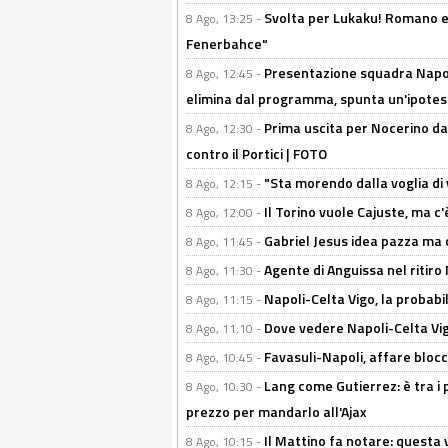
Svolta per Lukaku! Romano e 
8 Ago, 13:25 -
Fenerbahce"
Presentazione squadra Napoli
8 Ago, 12:45 -
elimina dal programma, spunta un'ipotes
Prima uscita per Nocerino da
8 Ago, 12:30 -
contro il Portici | FOTO
"Sta morendo dalla voglia di 
8 Ago, 12:15 -
Il Torino vuole Cajuste, ma c
8 Ago, 12:00 -
Gabriel Jesus idea pazza ma c
8 Ago, 11:45 -
Agente di Anguissa nel ritiro 
8 Ago, 11:30 -
Napoli-Celta Vigo, la probabi
8 Ago, 11:15 -
Dove vedere Napoli-Celta Vig
8 Ago, 11:10 -
Favasuli-Napoli, affare bloc
8 Ago, 10:45 -
Lang come Gutierrez: è tra i p
8 Ago, 10:30 -
prezzo per mandarlo all'Ajax
Il Mattino fa notare: questa v
8 Ago, 10:15 -