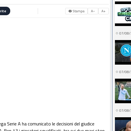
🖶 Stampa
A−
A+
rite
07/08/
07/08/
07/08/
Lega Serie A ha comunicato le decisioni del giudice
. Ben 13 i giocatori squalificati, tra cui due maxi stop