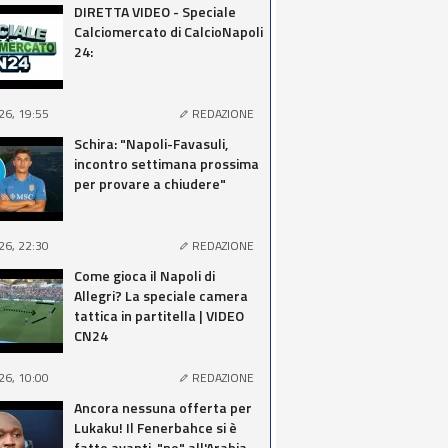
DIRETTA VIDEO - Speciale
Calciomercato di CalcioNapoli
24:
26, 19:55
REDAZIONE
Schira: "Napoli-Favasuli,
incontro settimana prossima
per provare a chiudere"
26, 22:30
REDAZIONE
Come gioca il Napoli di
Allegri? La speciale camera
tattica in partitella | VIDEO
CN24
26, 10:00
REDAZIONE
Ancora nessuna offerta per
Lukaku! Il Fenerbahce si è
fatto avanti, "no" all'Arabia