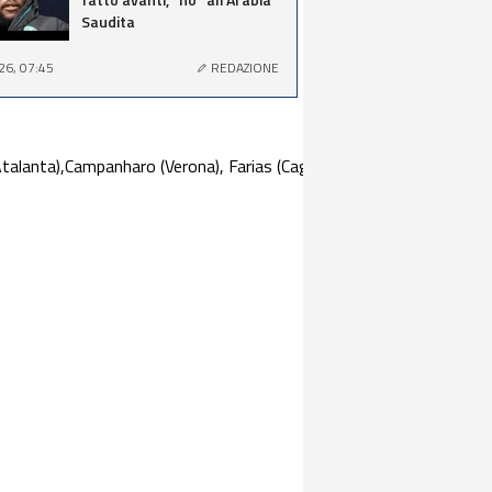
Saudita
26, 07:45
REDAZIONE
(Atalanta),Campanharo (Verona), Farias (Cagliari), Hetemaj (Chievo), R