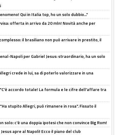
i
enomeno! Qui in Italia top, ho un solo dubbio..."
isa: offerta in arrivo da 20 mln! Novità anche per
omplesso: il brasiliano non può arrivare in prestito, il
enal-Napoli per Gabriel Jesus: straordinario, ha un solo
legri crede in lui, sa di poterlo valorizzare in una
"C'è accordo totale! La formula e le cifre dell'affare tra
Ha stupito Allegri, può rimanere in rosa". Fissato il
n solo: c'è una doppia ipotesi che non convince Big Rom!
Jesus apre al Napoli! Ecco il piano del club