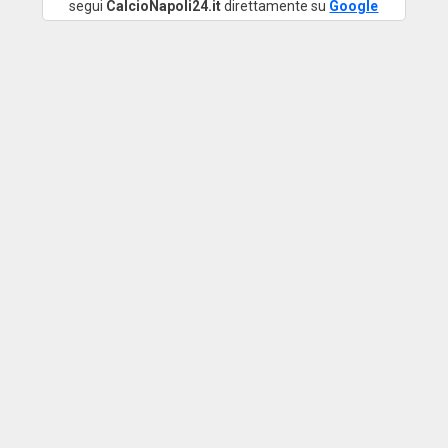
segui
CalcioNapoli24.it
direttamente su
Google