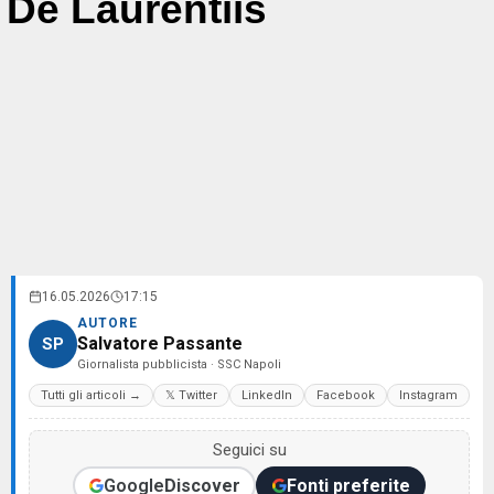
De Laurentiis
16.05.2026
17:15
AUTORE
Salvatore Passante
SP
Giornalista pubblicista · SSC Napoli
Tutti gli articoli →
𝕏 Twitter
LinkedIn
Facebook
Instagram
Seguici su
Google
Discover
Fonti preferite