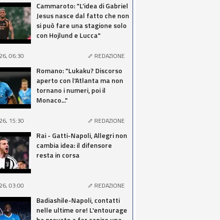
Cammaroto: "L’idea di Gabriel
Jesus nasce dal fatto che non
si può fare una stagione solo
con Hojlund e Lucca"
26, 06:30
REDAZIONE
Romano: "Lukaku? Discorso
aperto con l'Atlanta ma non
tornano i numeri, poi il
Monaco..."
26, 15:30
REDAZIONE
Rai - Gatti-Napoli, Allegri non
cambia idea: il difensore
resta in corsa
26, 03:00
REDAZIONE
Badiashile-Napoli, contatti
nelle ultime ore! L'entourage
ha provato a far capire una