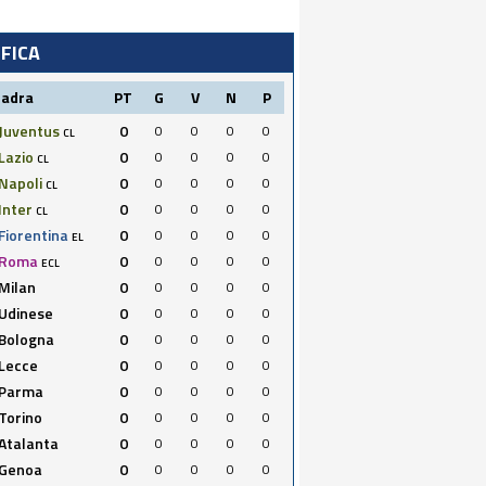
IFICA
uadra
PT
G
V
N
P
Juventus
0
0
0
0
0
CL
Lazio
0
0
0
0
0
CL
Napoli
0
0
0
0
0
CL
Inter
0
0
0
0
0
CL
Fiorentina
0
0
0
0
0
EL
Roma
0
0
0
0
0
ECL
Milan
0
0
0
0
0
Udinese
0
0
0
0
0
Bologna
0
0
0
0
0
Lecce
0
0
0
0
0
Parma
0
0
0
0
0
Torino
0
0
0
0
0
Atalanta
0
0
0
0
0
Genoa
0
0
0
0
0