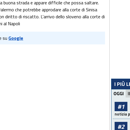
a buona strada e appare difficile che possa saltare.
Palermo che potrebbe approdare alla corte di Sinisa
n diritto di riscatto. L'arrivo dello sloveno alla corte di
i al Napoli
e su
Google
I PIÙ 
OGGI
I
#1
notizia 
#2