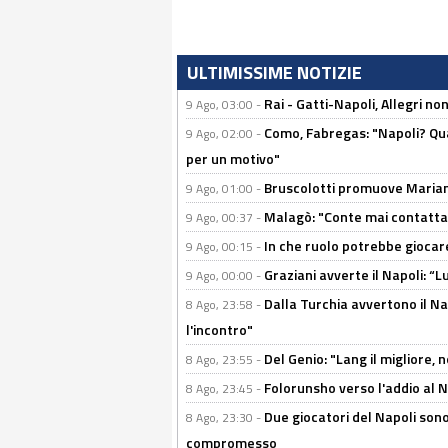
ULTIMISSIME NOTIZIE
Rai - Gatti-Napoli, Allegri no
9 Ago, 03:00 -
Como, Fabregas: "Napoli? Qua
9 Ago, 02:00 -
per un motivo"
Bruscolotti promuove Marianu
9 Ago, 01:00 -
Malagò: "Conte mai contattato
9 Ago, 00:37 -
In che ruolo potrebbe giocare
9 Ago, 00:15 -
Graziani avverte il Napoli: “Lu
9 Ago, 00:00 -
Dalla Turchia avvertono il Na
8 Ago, 23:58 -
l'incontro"
Del Genio: "Lang il migliore, 
8 Ago, 23:55 -
Folorunsho verso l'addio al Na
8 Ago, 23:45 -
Due giocatori del Napoli sono
8 Ago, 23:30 -
compromesso