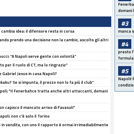
Fenerbah
domani l
#3
n cambia idea: il difensore resta in corsa
manca sol
ndo prendo una decisione non la cambio, ascolto gli altri
#4
presto l'
cci: “A Napoli serve gente con volontà”
formula 
 per il ruolo di CT, ma lo ringrazio"
#5
 Gabriel Jesus in casa Napoli?
Napoli! 
kaku? Se si impunta, il prezzo non lo fa più il club”
condizio
poli: "Il Fenerbahce tratta anche altri attaccanti, domani
non capisco il mancato arrivo di Favasuli"
poli: non c'è solo il Torino
 in vendita, con uno il rapporto è ormai irrimediabilmente