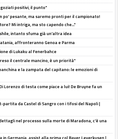
oziati positivi, il punto"
n po' pesante, ma saremo pronti per il campionato!
tore? Mi intriga, ma sto capendo che..."
shile, intanto sfuma già un'altra idea
e Catania, affronteranno Genoa e Parma
sione di Lukaku al Fenerbahce
reso il centrale mancino, è un priorità"
 panchina e la zampata del capitano: le emozioni di
Di Lorenzo di testa come piace a lui! De Bruyne fa un
t-partita da Castel di Sangro con i tifosi del Napoli |
ettagli nel processo sulla morte di Maradona, c'è una
a in Germania, assist alla prima col Bayer Leverkusen |