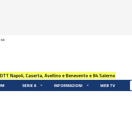
:50
 DTT Napoli, Caserta, Avellino e Benevento e 84 Salerno
UM
SERIE A
INFORMAZIONI
WEB TV