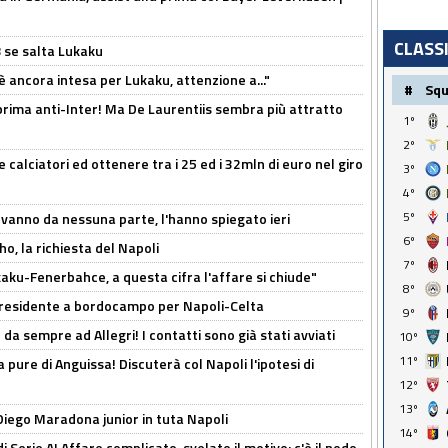
CLASS
B se salta Lukaku
'è ancora intesa per Lukaku, attenzione a..."
#
Sq
a prima anti-Inter! Ma De Laurentiis sembra più attratto
1º
2º
 calciatori ed ottenere tra i 25 ed i 32mln di euro nel giro
3º
4º
5º
 vanno da nessuna parte, l'hanno spiegato ieri
6º
o, la richiesta del Napoli
7º
aku-Fenerbahce, a questa cifra l'affare si chiude"
8º
 Presidente a bordocampo per Napoli-Celta
9º
da sempre ad Allegri! I contatti sono già stati avviati
10º
11º
a pure di Anguissa! Discuterà col Napoli l'ipotesi di
12º
13º
Diego Maradona junior in tuta Napoli
14º
di Serie A! Affare complicato, svelato il motivo: c'è il nodo