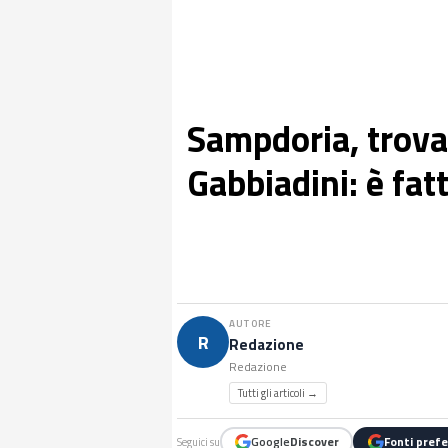
Sampdoria, trovat
Gabbiadini: è fatt
AUTORE
R
Redazione
Redazione
Tutti gli articoli →
Google
Discover
Fonti prefe
Seguici su