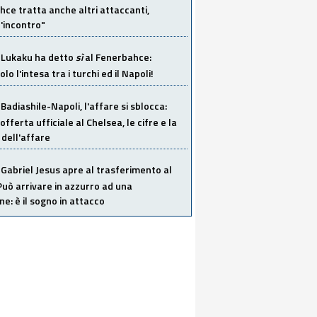
ce tratta anche altri attaccanti,
'incontro"
Lukaku ha detto
sì
al Fenerbahce:
o l'intesa tra i turchi ed il Napoli!
Badiashile-Napoli, l'affare si sblocca:
offerta ufficiale al Chelsea, le cifre e la
dell'affare
Gabriel Jesus apre al trasferimento al
Può arrivare in azzurro ad una
ne: è il sogno in attacco