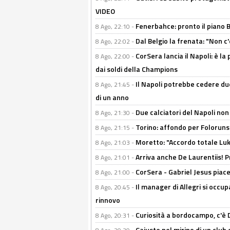
VIDEO
Fenerbahce: pronto il piano 
8 Ago, 22:10 -
Dal Belgio la frenata: "Non c
8 Ago, 22:02 -
CorSera lancia il Napoli: è l
8 Ago, 22:00 -
dai soldi della Champions
Il Napoli potrebbe cedere due
8 Ago, 21:45 -
di un anno
Due calciatori del Napoli non
8 Ago, 21:30 -
Torino: affondo per Folorunsh
8 Ago, 21:15 -
Moretto: "Accordo totale Luk
8 Ago, 21:03 -
Arriva anche De Laurentiis!
8 Ago, 21:01 -
CorSera - Gabriel Jesus piace 
8 Ago, 21:00 -
Il manager di Allegri si occup
8 Ago, 20:45 -
rinnovo
Curiosità a bordocampo, c'è 
8 Ago, 20:31 -
Cajuste nel mirino di un club 