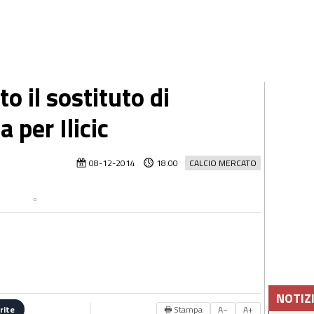
o il sostituto di
a per Ilicic
08-12-2014
18:00
CALCIO MERCATO
NOTIZ
🖶 Stampa
A−
A+
rite