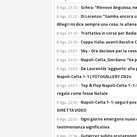
Schira: "Rinnovo Anguissa, neg
8 Ago, 23:25 -
Di Lorenzo: "Gamba ancora u
8 Ago, 23:22 -
Allegri mi dice sempre una cosa. Io allena
Trattativa in corso per Badia
8 Ago, 23:15 -
Coppa Italia: avanti Ascoli 
8 Ago, 23:10 -
Sky - Ore decisive per la ces
8 Ago, 23:07 -
Napoli-Celta, Giordano: "Va p
8 Ago, 23:05 -
De Laurentiis 'aggiunto' alla
8 Ago, 23:03 -
Napoli-Celta 1-1 | FOTOGALLERY CN24
Top & Flop Napoli-Celta 1-1: 
8 Ago, 23:01 -
regalo come fosse Natale
Napoli-Celta 1-1: segui il pos
8 Ago, 22:55 -
DIRETTA VIDEO
Ogni giorno emergono nuovi d
8 Ago, 22:45 -
testimonianza significativa
Gutierrez subito protagonist
8 Ago, 22:14 -