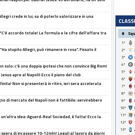
legri crede in lui, sa di poterlo valorizzare in una
CLASS
"C'è accordo totale! La formula e le cifre dell'affare tra
#
Sq
1º
Ha stupito Allegri, può rimanere in rosa". Fissato il
2º
3º
4º
n solo: c'è una doppia ipotesi che non convince Big Rom!
5º
Jesus apre al Napoli! Ecco il piano del club
6º
inita! Non si presenterà in ritiro, ieri sera accelerata
7º
8º
no di mercato del Napoli non è fattibile: servirebbero
9º
10º
11º
un'altra idea: Aguerd-Real Sociedad, è fatta! Ecco la
12º
13º
spera di incassare 10-12mln! Legali al lavoro da giorni