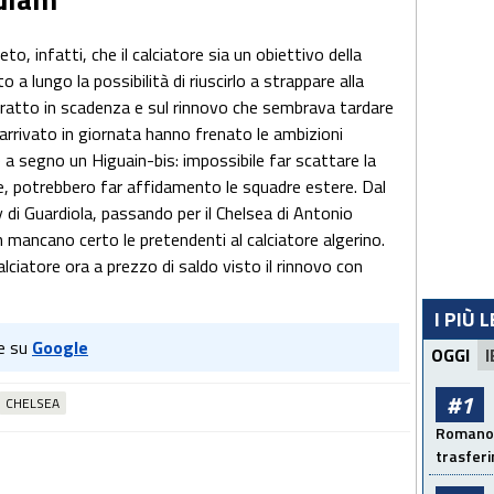
o, infatti, che il calciatore sia un obiettivo della
a lungo la possibilità di riuscirlo a strappare alla
ratto in scadenza e sul rinnovo che sembrava tardare
o arrivato in giornata hanno frenato le ambizioni
e a segno un Higuain-bis: impossibile far scattare la
ece, potrebbero far affidamento le squadre estere. Dal
di Guardiola, passando per il Chelsea di Antonio
n mancano certo le pretendenti al calciatore algerino.
lciatore ora a prezzo di saldo visto il rinnovo con
I PIÙ 
e su
Google
OGGI
I
#1
CHELSEA
Romano: 
trasfer