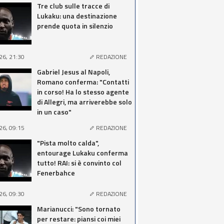
Tre club sulle tracce di
Lukaku: una destinazione
prende quota in silenzio
26, 21:30
REDAZIONE
Gabriel Jesus al Napoli,
Romano conferma: "Contatti
in corso! Ha lo stesso agente
di Allegri, ma arriverebbe solo
in un caso"
26, 09:15
REDAZIONE
"Pista molto calda",
entourage Lukaku conferma
tutto! RAI: si è convinto col
Fenerbahce
26, 09:30
REDAZIONE
Marianucci: "Sono tornato
per restare: piansi coi miei