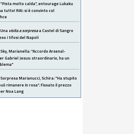
"Pista molto calda", entourage Lukaku
 tutto! RAI: si è convinto col
ahce
Una
visita a sorpresa
a Castel di Sangro
so i tifosi del Napoli
Sky, Marianella: "Accordo Arsenal-
er Gabriel Jesus: straordinario, ha un
oblema"
Sorpresa Marianucci, Schira: "Ha stupito
 può rimanere in rosa". Fissato il prezzo
 per Noa Lang