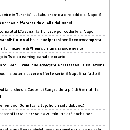
venire in Turchia": Lukaku pronto a dire addio al Napoli?
'è un'idea differente da quella del Napoli
oncreta! L'Arsenal fa il prezzo per cederlo al Napoli
Napoli: futuro al bivio, due ipotesi per il centrocampista
le formazione di Allegri: c'è una grande novità
o in Tv e streaming: canale e orario
cato! Solo Lukaku può
sbloccare
la trattativa, la situazione
ochi a poter ricevere offerte serie, il Napoli ha fatto il
olta lo show a Castel di Sangro dura più di 9 minuti, la
i
enomeno! Qui in Italia top, ho un solo dubbio..."
isa: offerta in arrivo da 20 mln! Novità anche per
enal-Napoli per Gabriel Jesus: straordinario, ha un solo