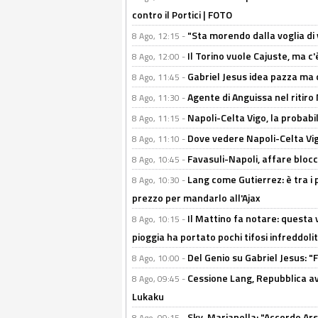
contro il Portici | FOTO
"Sta morendo dalla voglia di 
8 Ago, 12:15 -
Il Torino vuole Cajuste, ma c
8 Ago, 12:00 -
Gabriel Jesus idea pazza ma c
8 Ago, 11:45 -
Agente di Anguissa nel ritiro 
8 Ago, 11:30 -
Napoli-Celta Vigo, la probabi
8 Ago, 11:15 -
Dove vedere Napoli-Celta Vig
8 Ago, 11:10 -
Favasuli-Napoli, affare bloc
8 Ago, 10:45 -
Lang come Gutierrez: è tra i p
8 Ago, 10:30 -
prezzo per mandarlo all'Ajax
Il Mattino fa notare: questa v
8 Ago, 10:15 -
pioggia ha portato pochi tifosi infreddolit
Del Genio su Gabriel Jesus: "F
8 Ago, 10:00 -
Cessione Lang, Repubblica avv
8 Ago, 09:45 -
Lukaku
Sky, Marianella: "Accordo Ars
8 Ago, 09:15 -