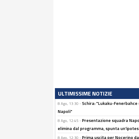
ULTIMISSIME NOTIZIE
Schira: "Lukaku-Fenerbahce si
8 Ago, 13:30 -
Napoli"
Presentazione squadra Napoli
8 Ago, 12:45 -
elimina dal programma, spunta un'ipotes
Prima uscita per Nocerino da
8 Ago, 12:30 -