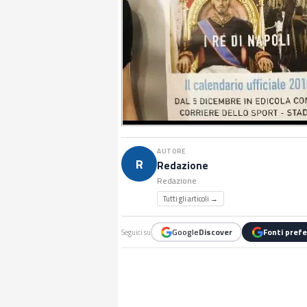
AUTORE
R
Redazione
Redazione
Tutti gli articoli →
Google
Discover
Fonti prefe
Seguici su