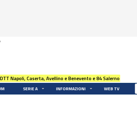
0
 DTT Napoli, Caserta, Avellino e Benevento e 84 Salerno
UM
SERIE A
INFORMAZIONI
WEB TV