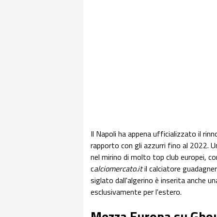
Il Napoli ha appena ufficializzato il rin
rapporto con gli azzurri fino al 2022. U
nel mirino di molto top club europei, 
c
alciomercato.it
il calciatore guadagner
siglato dall'algerino è inserita anche un
esclusivamente per l'estero.
Mezza Europa su Gho