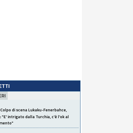
LETTI
ERI
Colpo di scena Lukaku-Fenerbahce,
"E' intrigato dalla Turchia, c'è l'ok al
imento"