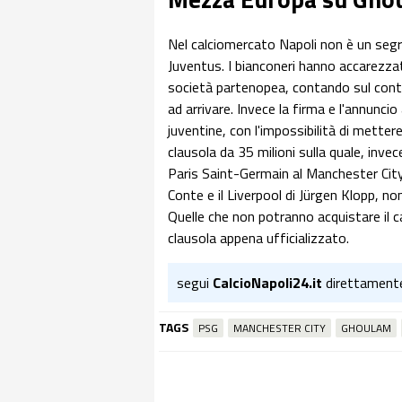
Nel calciomercato Napoli non è un segret
Juventus. I bianconeri hanno accarezzato 
società partenopea, contando sul cont
ad arrivare. Invece la firma e l'annunci
juventine, con l'impossibilità di metter
clausola da 35 milioni sulla quale, inv
Paris Saint-Germain al Manchester City 
Conte e il Liverpool di Jürgen Klopp, no
Quelle che non potranno acquistare il ca
clausola appena ufficializzato.
segui
CalcioNapoli24.it
direttament
TAGS
PSG
MANCHESTER CITY
GHOULAM