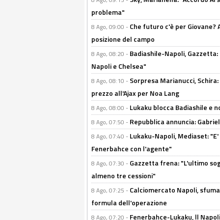
problema"
Che futuro c'è per Giovane? Al
8 Ago, 09:00 -
posizione del campo
Badiashile-Napoli, Gazzetta: 
8 Ago, 08:20 -
Napoli e Chelsea"
Sorpresa Marianucci, Schira: "
8 Ago, 08:10 -
prezzo all'Ajax per Noa Lang
Lukaku blocca Badiashile e no
8 Ago, 08:00 -
Repubblica annuncia: Gabriel 
8 Ago, 07:50 -
Lukaku-Napoli, Mediaset: "E' f
8 Ago, 07:40 -
Fenerbahce con l'agente"
Gazzetta frena: "L'ultimo sog
8 Ago, 07:30 -
almeno tre cessioni"
Calciomercato Napoli, sfuma 
8 Ago, 07:25 -
formula dell'operazione
Fenerbahce-Lukaku, ll Napoli 
8 Ago, 07:20 -