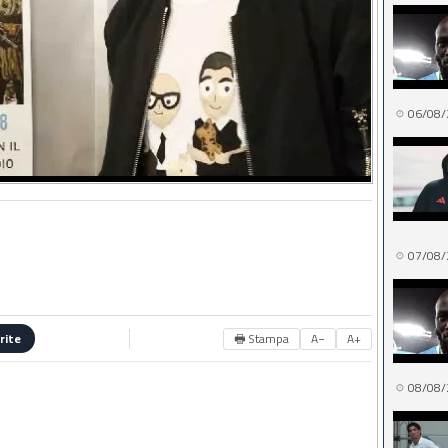
06/08/
07/08/
🖶 Stampa
A−
A+
rite
08/08/