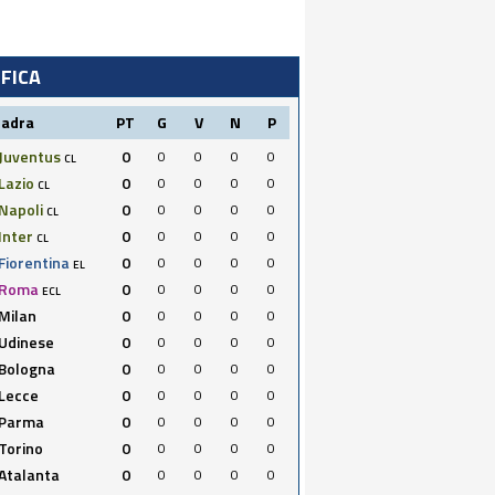
IFICA
uadra
PT
G
V
N
P
Juventus
0
0
0
0
0
CL
Lazio
0
0
0
0
0
CL
Napoli
0
0
0
0
0
CL
Inter
0
0
0
0
0
CL
Fiorentina
0
0
0
0
0
EL
Roma
0
0
0
0
0
ECL
Milan
0
0
0
0
0
Udinese
0
0
0
0
0
Bologna
0
0
0
0
0
Lecce
0
0
0
0
0
Parma
0
0
0
0
0
Torino
0
0
0
0
0
Atalanta
0
0
0
0
0