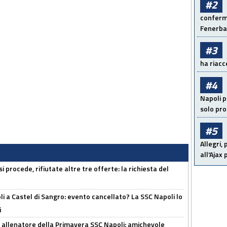
#2
conferma
Fenerb
#3
ha riacce
#4
Napoli p
solo pr
#5
Allegri,
all'Ajax
 procede, rifiutate altre tre offerte: la richiesta del
 a Castel di Sangro: evento cancellato? La SSC Napoli lo
i
 allenatore della Primavera SSC Napoli: amichevole