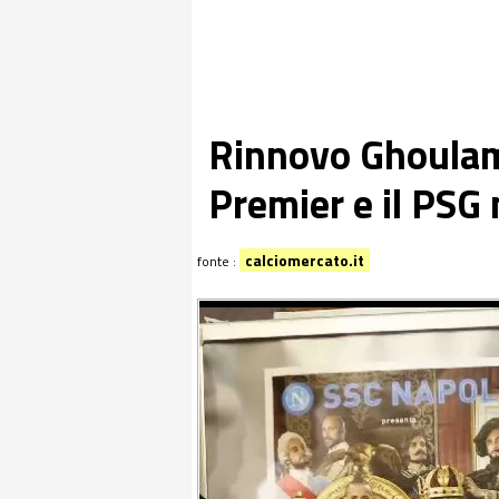
Rinnovo Ghoulam, 
Premier e il PSG 
calciomercato.it
fonte :