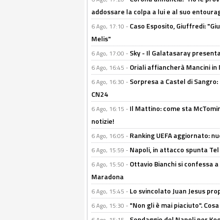
addossare la colpa a lui e al suo entoura
Caso Esposito, Giuffredi: "Giu
6 Ago, 17:10 -
Melis"
Sky - Il Galatasaray presenta
6 Ago, 17:00 -
Oriali affiancherà Mancini in 
6 Ago, 16:45 -
Sorpresa a Castel di Sangro:
6 Ago, 16:30 -
CN24
Il Mattino: come sta McTomi
6 Ago, 16:15 -
notizie!
Ranking UEFA aggiornato: nuov
6 Ago, 16:05 -
Napoli, in attacco spunta Tel
6 Ago, 15:59 -
Ottavio Bianchi si confessa a 
6 Ago, 15:50 -
Maradona
Lo svincolato Juan Jesus prop
6 Ago, 15:45 -
"Non gli è mai piaciuto". Cosa
6 Ago, 15:30 -
Sondaggio del Napoli per Koop
6 Ago, 15:15 -