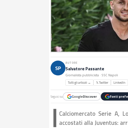
AUTORE
SP
Salvatore Passante
Giornalista pubblicista · SSC Napoli
Tutti gli articoli →
𝕏 Twitter
LinkedIn
Google
Discover
Fonti prefe
Seguici su
Calciomercato Serie A, L
accostati alla Juventus: ar