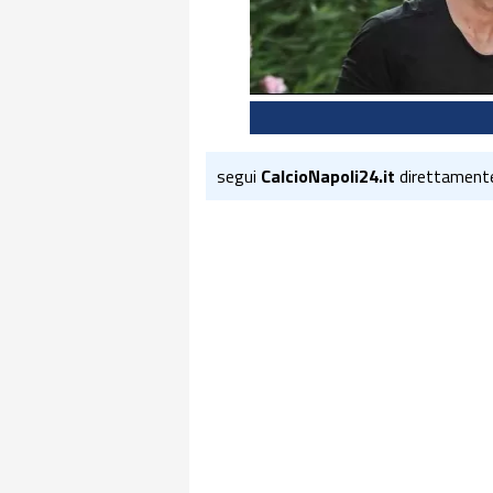
segui
CalcioNapoli24.it
direttament