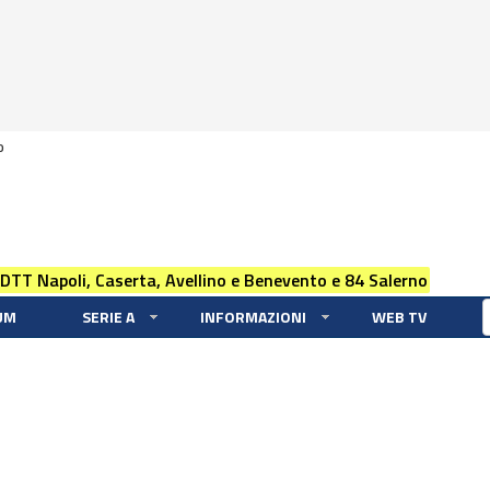
0
 DTT Napoli, Caserta, Avellino e Benevento e 84 Salerno
UM
SERIE A
INFORMAZIONI
WEB TV