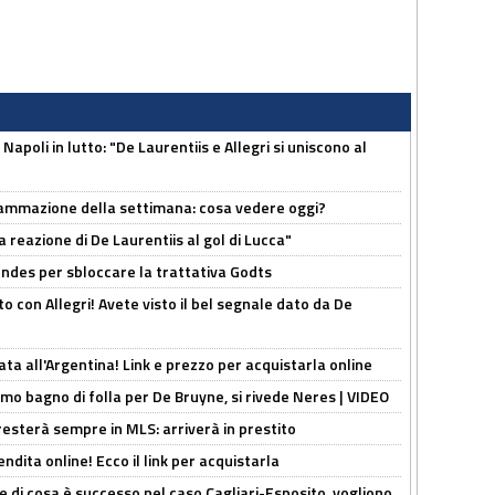
apoli in lutto: "De Laurentiis e Allegri si uniscono al
rammazione della settimana: cosa vedere oggi?
la reazione di De Laurentiis al gol di Lucca"
ndes per sbloccare la trattativa Godts
o con Allegri! Avete visto il bel segnale dato da De
ta all'Argentina! Link e prezzo per acquistarla online
rimo bagno di folla per De Bruyne, si rivede Neres | VIDEO
sterà sempre in MLS: arriverà in prestito
ndita online! Ecco il link per acquistarla
 di cosa è successo nel caso Cagliari-Esposito, vogliono