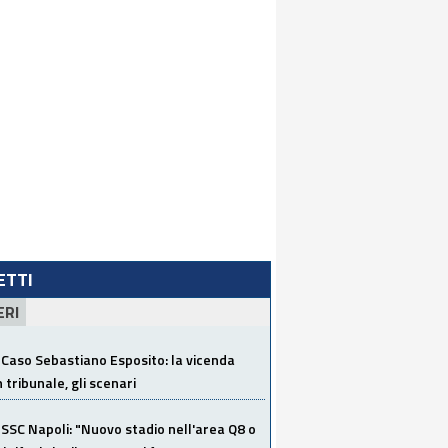
LETTI
ERI
Caso Sebastiano Esposito: la vicenda
n tribunale, gli scenari
SSC Napoli: "Nuovo stadio nell'area Q8 o