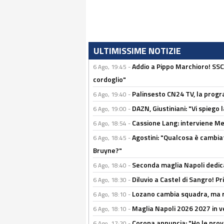
ULTIMISSIME NOTIZIE
Addio a Pippo Marchioro! SSC N
6 Ago, 19:45 -
cordoglio"
Palinsesto CN24 TV, la prog
6 Ago, 19:40 -
DAZN, Giustiniani: "Vi spiego 
6 Ago, 19:00 -
Cassione Lang: interviene Me
6 Ago, 18:54 -
Agostini: "Qualcosa è cambiat
6 Ago, 18:45 -
Bruyne?"
Seconda maglia Napoli dedica
6 Ago, 18:40 -
Diluvio a Castel di Sangro! P
6 Ago, 18:30 -
Lozano cambia squadra, ma re
6 Ago, 18:10 -
Maglia Napoli 2026 2027 in ve
6 Ago, 18:10 -
Corona annuncia: "Ho le prove
6 Ago, 17:20 -