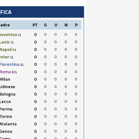
IFICA
uadra
PT
G
V
N
P
Juventus
0
0
0
0
0
CL
Lazio
0
0
0
0
0
CL
Napoli
0
0
0
0
0
CL
Inter
0
0
0
0
0
CL
Fiorentina
0
0
0
0
0
EL
Roma
0
0
0
0
0
ECL
Milan
0
0
0
0
0
Udinese
0
0
0
0
0
Bologna
0
0
0
0
0
Lecce
0
0
0
0
0
Parma
0
0
0
0
0
Torino
0
0
0
0
0
Atalanta
0
0
0
0
0
Genoa
0
0
0
0
0
Como
0
0
0
0
0