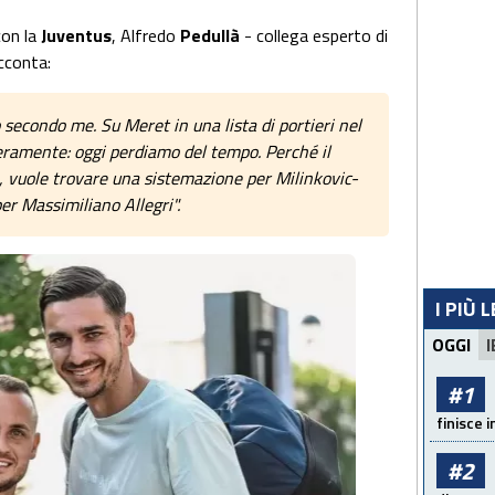
on la
Juventus
, Alfredo
Pedullà
- collega esperto di
cconta:
econdo me. Su Meret in una lista di portieri nel
ceramente: oggi perdiamo del tempo. Perché il
e, vuole trovare una sistemazione per Milinkovic-
per Massimiliano Allegri".
I PIÙ 
OGGI
I
#1
finisce i
#2