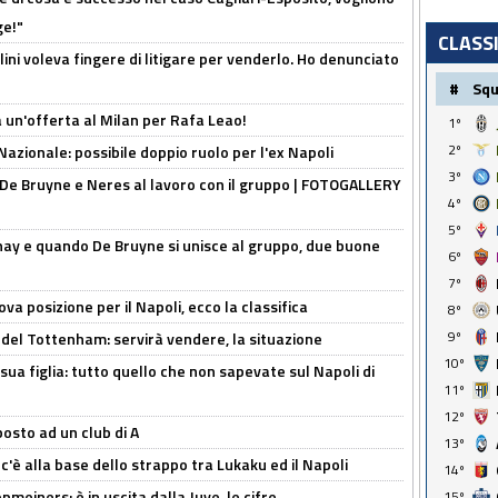
ge!"
CLASS
lini voleva fingere di litigare per venderlo. Ho denunciato
#
Sq
 un'offerta al Milan per Rafa Leao!
1º
2º
Nazionale: possibile doppio ruolo per l'ex Napoli
3º
 De Bruyne e Neres al lavoro con il gruppo | FOTOGALLERY
4º
5º
nay e quando De Bruyne si unisce al gruppo, due buone
6º
7º
a posizione per il Napoli, ecco la classifica
8º
9º
 del Tottenham: servirà vendere, la situazione
10º
sua figlia: tutto quello che non sapevate sul Napoli di
11º
12º
osto ad un club di A
13º
 c'è alla base dello strappo tra Lukaku ed il Napoli
14º
meiners: è in uscita dalla Juve, le cifre
15º