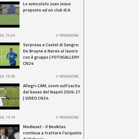
Lo svincolato Juan Jesus
proposto ad un club di A
26, 15:45
REDAZIONE
Sorpresa a Castel di Sangro:
De Bruyne e Neres al lavoro
con il gruppo | FOTOGALLERY
CN24
26, 16:30
REDAZIONE
Allegri-CAM, zoom sull'uscita
dal basso del Napoli 2026-27
| VIDEO CN24
26, 13:15
REDAZIONE
Mediaset - Il Besiktas
continua a trattare l'acquisto
di Vlahovic