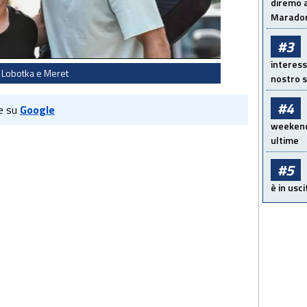
diremo a
Maradon
#3
interess
Lobotka e Meret
nostro s
#4
e su
Google
weekend!
ultime
#5
è in usci