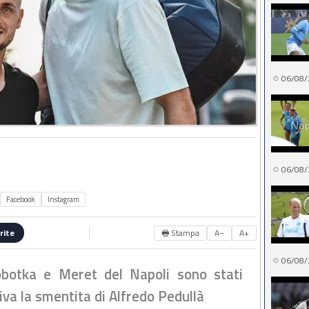
06/08/
06/08/
Facebook
Instagram
🖶 Stampa
A−
A+
rite
06/08/
obotka e Meret del Napoli sono stati
riva la smentita di Alfredo Pedullà