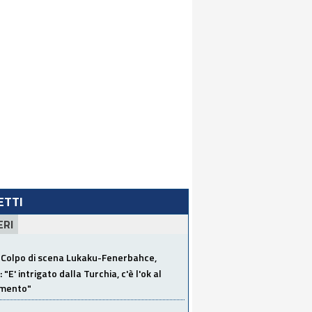
LETTI
ERI
Colpo di scena Lukaku-Fenerbahce,
"E' intrigato dalla Turchia, c'è l'ok al
imento"