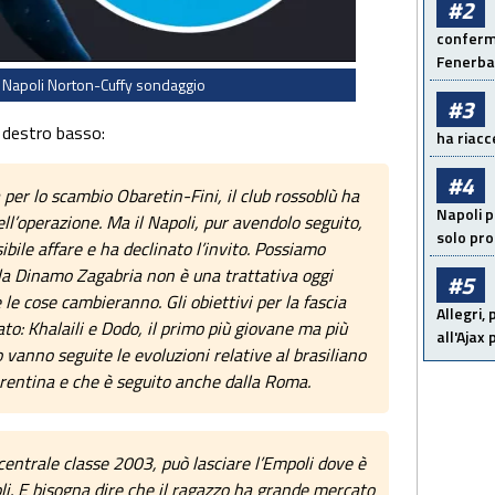
#2
conferma
Fenerb
 Napoli Norton-Cuffy sondaggio
#3
o destro basso:
ha riacce
#4
 per lo scambio Obaretin-Fini, il club rossoblù ha
Napoli p
ll’operazione. Ma il Napoli, pur avendolo seguito,
solo pr
ibile affare e ha declinato l’invito. Possiamo
la Dinamo Zagabria non è una trattativa oggi
#5
le cose cambieranno. Gli obiettivi per la fascia
Allegri,
to: Khalaili e Dodo, il primo più giovane ma più
all'Ajax
 vanno seguite le evoluzioni relative al brasiliano
orentina e che è seguito anche dalla Roma.
entrale classe 2003, può lasciare l’Empoli dove è
oli. E bisogna dire che il ragazzo ha grande mercato