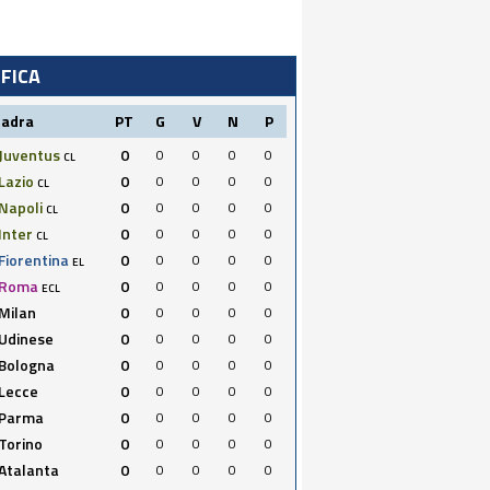
IFICA
uadra
PT
G
V
N
P
Juventus
0
0
0
0
0
CL
Lazio
0
0
0
0
0
CL
Napoli
0
0
0
0
0
CL
Inter
0
0
0
0
0
CL
Fiorentina
0
0
0
0
0
EL
Roma
0
0
0
0
0
ECL
Milan
0
0
0
0
0
Udinese
0
0
0
0
0
Bologna
0
0
0
0
0
Lecce
0
0
0
0
0
Parma
0
0
0
0
0
Torino
0
0
0
0
0
Atalanta
0
0
0
0
0