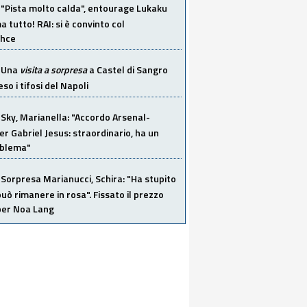
"Pista molto calda", entourage Lukaku
 tutto! RAI: si è convinto col
ahce
Una
visita a sorpresa
a Castel di Sangro
so i tifosi del Napoli
Sky, Marianella: "Accordo Arsenal-
er Gabriel Jesus: straordinario, ha un
oblema"
Sorpresa Marianucci, Schira: "Ha stupito
 può rimanere in rosa". Fissato il prezzo
 per Noa Lang