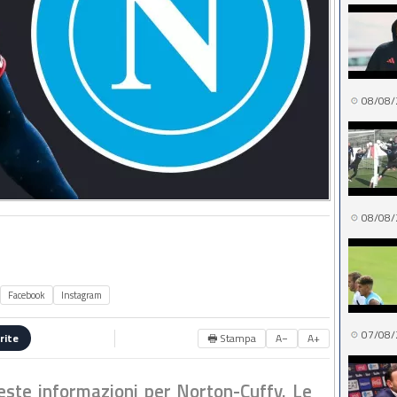
08/08/
08/08/
Facebook
Instagram
07/08/
🖶 Stampa
A−
A+
rite
este informazioni per Norton-Cuffy. Le