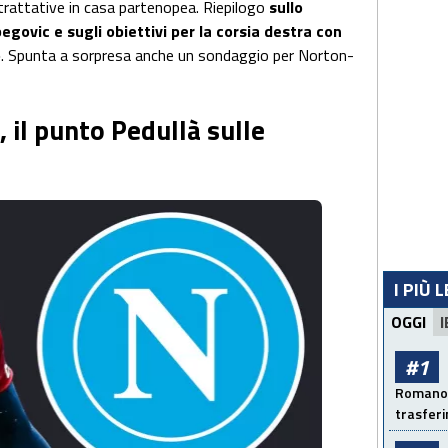
e trattative in casa partenopea. Riepilogo
sullo
egovic e sugli obiettivi per la corsia destra con
o
. Spunta a sorpresa anche un sondaggio per Norton-
 il punto Pedullà sulle
I PIÙ 
OGGI
I
#1
Romano: 
trasfer