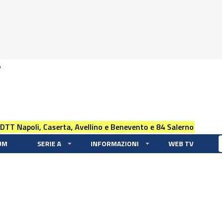
0
 DTT Napoli, Caserta, Avellino e Benevento e 84 Salerno
UM
SERIE A
INFORMAZIONI
WEB TV