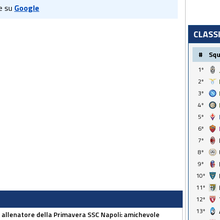
e su
Google
CLASS
#
Sq
1º
2º
3º
4º
5º
6º
7º
8º
9º
10º
11º
12º
13º
 allenatore della Primavera SSC Napoli: amichevole