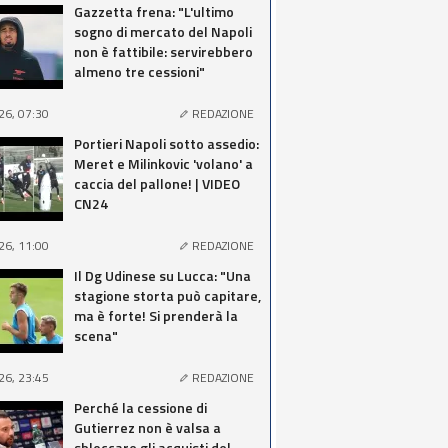
Gazzetta frena: "L'ultimo
sogno di mercato del Napoli
non è fattibile: servirebbero
almeno tre cessioni"
26, 07:30
REDAZIONE
Portieri Napoli sotto assedio:
Meret e Milinkovic 'volano' a
caccia del pallone! | VIDEO
CN24
26, 11:00
REDAZIONE
Il Dg Udinese su Lucca: "Una
stagione storta può capitare,
ma è forte! Si prenderà la
scena"
26, 23:45
REDAZIONE
Perché la cessione di
Gutierrez non è valsa a
sbloccare gli acquisti del