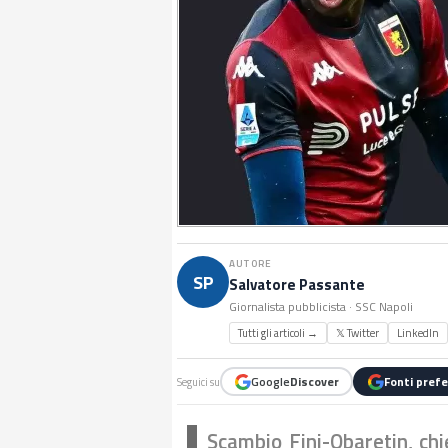
AUTORE
SP
Salvatore Passante
Giornalista pubblicista · SSC Napoli
Tutti gli articoli →
𝕏 Twitter
LinkedIn
Google
Discover
Fonti prefe
Seguici su
Scambio Fini-Obaretin, chi