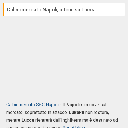
Calciomercato Napoli, ultime su Lucca
Calciomercato SSC Napoli
- Il
Napoli
si muove sul
mercato, soprattutto in attacco.
Lukaku
non resterà,
mentre
Lucca
rientrerà dall’Inghilterra ma è destinato ad
andare via subito. Ne scrive
Repubblica
.