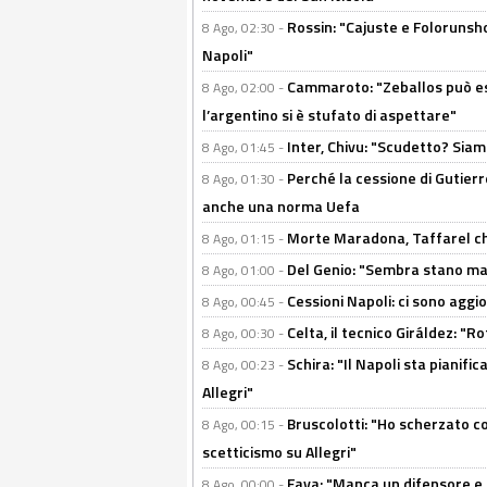
Rossin: "Cajuste e Folorunsh
8 Ago, 02:30 -
Napoli"
Cammaroto: "Zeballos può esse
8 Ago, 02:00 -
l’argentino si è stufato di aspettare"
Inter, Chivu: "Scudetto? Siam
8 Ago, 01:45 -
Perché la cessione di Gutierre
8 Ago, 01:30 -
anche una norma Uefa
Morte Maradona, Taffarel cho
8 Ago, 01:15 -
Del Genio: "Sembra stano ma è 
8 Ago, 01:00 -
Cessioni Napoli: ci sono agg
8 Ago, 00:45 -
Celta, il tecnico Giráldez: "
8 Ago, 00:30 -
Schira: "Il Napoli sta pianifi
8 Ago, 00:23 -
Allegri"
Bruscolotti: "Ho scherzato co
8 Ago, 00:15 -
scetticismo su Allegri"
Fava: "Manca un difensore e u
8 Ago, 00:00 -