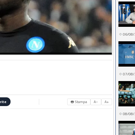
06/08/
07/08/
🖶 Stampa
A−
A+
rite
08/08/