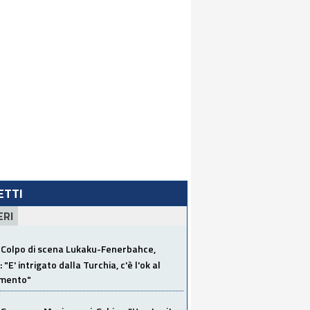
LETTI
ERI
Colpo di scena Lukaku-Fenerbahce,
"E' intrigato dalla Turchia, c'è l'ok al
imento"