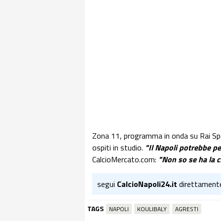
Zona 11, programma in onda su Rai Spo
ospiti in studio.
"Il Napoli potrebbe pe
CalcioMercato.com:
"Non so se ha la cl
segui
CalcioNapoli24.it
direttament
TAGS
NAPOLI
KOULIBALY
AGRESTI