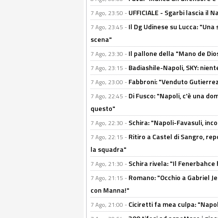
UFFICIALE - Sgarbi lascia il 
7 Ago, 23:50 -
Il Dg Udinese su Lucca: "Una 
7 Ago, 23:45 -
scena"
Il pallone della "Mano de Dio
7 Ago, 23:30 -
Badiashile-Napoli, SKY: niente
7 Ago, 23:15 -
Fabbroni: "Venduto Gutierrez
7 Ago, 23:00 -
Di Fusco: "Napoli, c'è una d
7 Ago, 22:45 -
questo"
Schira: "Napoli-Favasuli, in
7 Ago, 22:30 -
Ritiro a Castel di Sangro, re
7 Ago, 22:15 -
la squadra"
Schira rivela: "Il Fenerbahce 
7 Ago, 21:30 -
Romano: "Occhio a Gabriel Jes
7 Ago, 21:15 -
con Manna!"
Ciciretti fa mea culpa: "Napo
7 Ago, 21:00 -