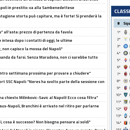
Napoli in prestito: va alla Sambenedettese
CLASS
stagione storta può capitare, ma è forte! Si prenderà la
#
Sq
s" all'asta: prezzo di partenza da favola
1º
2º
 intesa dopo i contatti di oggi, le ultime
3º
, non capisco la mossa del Napoli"
4º
omanda da farsi. Senza Maradona, non ci sarebbe tutto
5º
6º
contro settimana prossima per provare a chiudere"
7º
8º
port SSC Napoli: "Neres ha svolto parte della sessione con
9º
10º
ha chiesto Milinkovic-Savic al Napoli! Ecco cosa filtra"
11º
us-Napoli, Branchini è arrivato nel ritiro per parlarne
12º
13º
li, cosa è successo? Non bisogna pensare ai soldi"
14º
15º