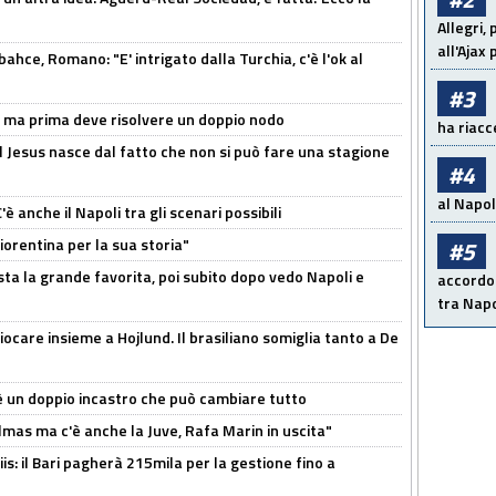
Allegri,
all'Ajax
hce, Romano: "E' intrigato dalla Turchia, c'è l'ok al
#3
s, ma prima deve risolvere un doppio nodo
ha riacce
l Jesus nasce dal fatto che non si può fare una stagione
#4
al Napoli
 anche il Napoli tra gli scenari possibili
orentina per la sua storia"
#5
sta la grande favorita, poi subito dopo vedo Napoli e
accordo 
tra Napo
iocare insieme a Hojlund. Il brasiliano somiglia tanto a De
'è un doppio incastro che può cambiare tutto
as ma c'è anche la Juve, Rafa Marin in uscita"
: il Bari pagherà 215mila per la gestione fino a