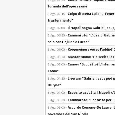
formula dell'operazione
Colpo di scena Lukaku-Fenerba
8 Ago, 07:15 -
trasferimento"
Il Napoli sogna Gabriel Jesu
8 Ago, 07:00 -
Cammaroto: "L’idea di Gabrie
8 Ago, 06:30 -
solo con Hojlund e Lucca"
Koopmeiners verso l'addio? C'è
8 Ago, 06:00 -
Mastantuono: "Ho scelto la Fi
8 Ago, 05:30 -
Canovi: "Scudetto? L'Inter re
8 Ago, 05:00 -
Como"
Liverani: "Gabriel Jesus può g
8 Ago, 04:30 -
Bruyne"
Esposito aspetta il Napoli: c
8 Ago, 04:00 -
Cammaroto: "Contatto per Elm
8 Ago, 03:30 -
Accordo Comune-De Laurentiis
8 Ago, 03:00 -
novembre del San Nicola