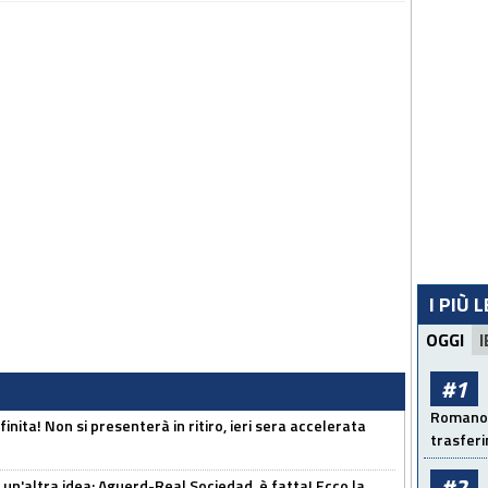
I PIÙ 
OGGI
I
#1
Romano: 
inita! Non si presenterà in ritiro, ieri sera accelerata
trasfer
#2
un'altra idea: Aguerd-Real Sociedad, è fatta! Ecco la