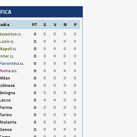
IFICA
uadra
PT
G
V
N
P
Juventus
0
0
0
0
0
CL
Lazio
0
0
0
0
0
CL
Napoli
0
0
0
0
0
CL
Inter
0
0
0
0
0
CL
Fiorentina
0
0
0
0
0
EL
Roma
0
0
0
0
0
ECL
Milan
0
0
0
0
0
Udinese
0
0
0
0
0
Bologna
0
0
0
0
0
Lecce
0
0
0
0
0
Parma
0
0
0
0
0
Torino
0
0
0
0
0
Atalanta
0
0
0
0
0
Genoa
0
0
0
0
0
Como
0
0
0
0
0