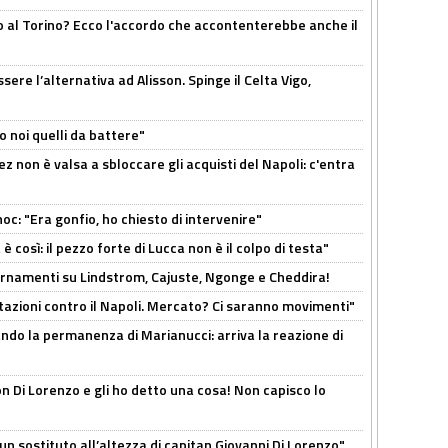
o al Torino? Ecco l'accordo che accontenterebbe anche il
re l’alternativa ad Alisson. Spinge il Celta Vigo,
o noi quelli da battere"
z non è valsa a sbloccare gli acquisti del Napoli: c'entra
c: "Era gonfio, ho chiesto di intervenire"
così: il pezzo forte di Lucca non è il colpo di testa"
iornamenti su Lindstrom, Cajuste, Ngonge e Cheddira!
Rotazioni contro il Napoli. Mercato? Ci saranno movimenti"
cando la permanenza di Marianucci: arriva la reazione di
n Di Lorenzo e gli ho detto una cosa! Non capisco lo
n sostituto all’altezza di capitan Giovanni Di Lorenzo"