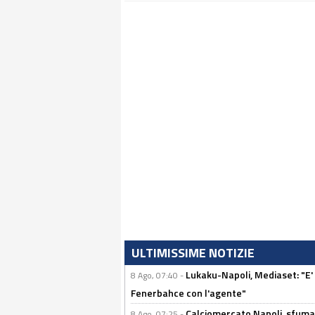
ULTIMISSIME NOTIZIE
Lukaku-Napoli, Mediaset: "E' f
8 Ago, 07:40 -
Fenerbahce con l'agente"
Calciomercato Napoli, sfuma 
8 Ago, 07:25 -