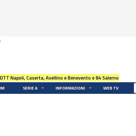
0
 DTT Napoli, Caserta, Avellino e Benevento e 84 Salerno
UM
SERIE A
INFORMAZIONI
WEB TV