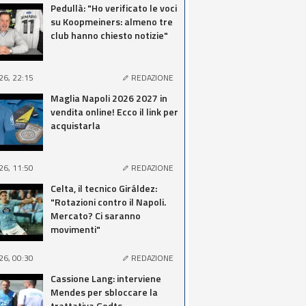
Pedullà: "Ho verificato le voci
su Koopmeiners: almeno tre
club hanno chiesto notizie"
26, 22:15
REDAZIONE
Maglia Napoli 2026 2027 in
vendita online! Ecco il link per
acquistarla
26, 11:50
REDAZIONE
Celta, il tecnico Giráldez:
"Rotazioni contro il Napoli.
Mercato? Ci saranno
movimenti"
26, 00:30
REDAZIONE
Cassione Lang: interviene
Mendes per sbloccare la
trattativa Godts