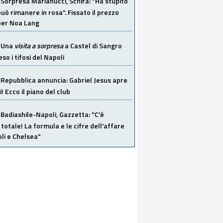
Sorpresa Marianucci, Schira: "Ha stupito
 può rimanere in rosa". Fissato il prezzo
 per Noa Lang
Una
visita a sorpresa
a Castel di Sangro
so i tifosi del Napoli
Repubblica annuncia: Gabriel Jesus apre
! Ecco il piano del club
Badiashile-Napoli, Gazzetta: "C'è
totale! La formula e le cifre dell'affare
li e Chelsea"