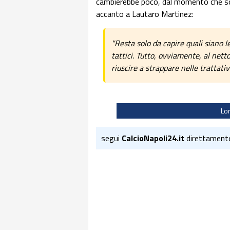
cambierebbe poco, dal momento che son
accanto a Lautaro Martinez:
"Resta solo da capire quali siano le
tattici. Tutto, ovviamente, al nett
riuscire a strappare nelle trattativ
Lo
segui
CalcioNapoli24.it
direttament