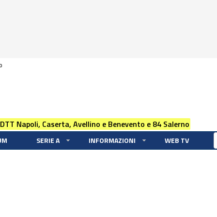
0
 DTT Napoli, Caserta, Avellino e Benevento e 84 Salerno
UM
SERIE A
INFORMAZIONI
WEB TV