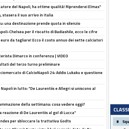
catore del Napoli, ha ottime qualità! Riprenderei Elmas"
stasera il suo arrivo in Italia
ku: una destinazione prende quota in silenzio
oli-Chelsea per il riscatto di Badiashile, ecco le cifre
i euro da tagliare! Ecco il costo annuo dei sette calciatori
nterista Dimarco in conferenza | VIDEO
ultati del terzo turno preliminare
ciomercato di CalcioNapoli 24: Addio Lukaku e questione
apoli in lutto: "De Laurentiis e Allegri si uniscono al
rammazione della settimana: cosa vedere oggi?
CLASS
la reazione di De Laurentiis al gol di Lucca"
ndes per sbloccare la trattativa Godts
#
Sq