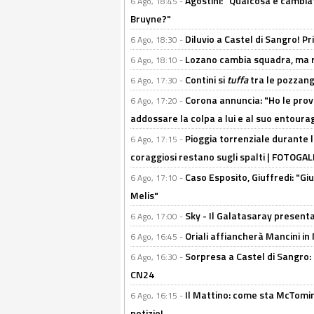
Agostini: "Qualcosa è cambiat
6 Ago, 18:45 -
Bruyne?"
Diluvio a Castel di Sangro! P
6 Ago, 18:30 -
Lozano cambia squadra, ma re
6 Ago, 18:10 -
Contini si
tuffa
tra le pozzang
6 Ago, 17:30 -
Corona annuncia: "Ho le prove
6 Ago, 17:20 -
addossare la colpa a lui e al suo entoura
Pioggia torrenziale durante l
6 Ago, 17:15 -
coraggiosi restano sugli spalti | FOTOG
Caso Esposito, Giuffredi: "Giu
6 Ago, 17:10 -
Melis"
Sky - Il Galatasaray presenta
6 Ago, 17:00 -
Oriali affiancherà Mancini in 
6 Ago, 16:45 -
Sorpresa a Castel di Sangro:
6 Ago, 16:30 -
CN24
Il Mattino: come sta McTomi
6 Ago, 16:15 -
notizie!