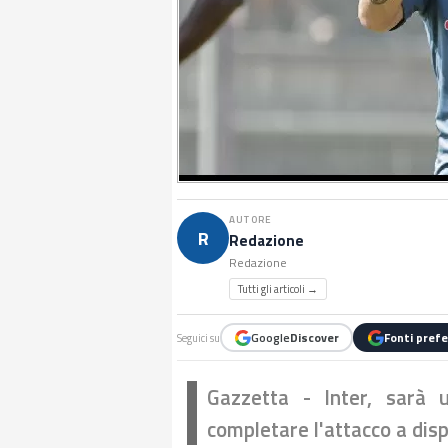
AUTORE
R
Redazione
Redazione
Tutti gli articoli →
Google
Discover
Fonti prefe
Seguici su
Gazzetta - Inter, sarà 
completare l'attacco a dis