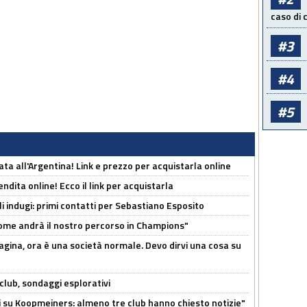
caso di
#3
#4
#5
ta all'Argentina! Link e prezzo per acquistarla online
ndita online! Ecco il link per acquistarla
li indugi: primi contatti per Sebastiano Esposito
ome andrà il nostro percorso in Champions"
pagina, ora è una società normale. Devo dirvi una cosa su
club, sondaggi esplorativi
ci su Koopmeiners: almeno tre club hanno chiesto notizie"