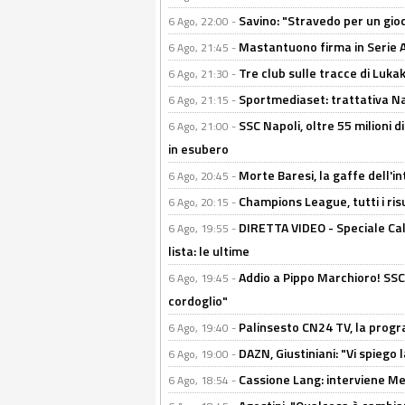
Savino: "Stravedo per un gio
6 Ago, 22:00 -
Mastantuono firma in Serie A, 
6 Ago, 21:45 -
Tre club sulle tracce di Luka
6 Ago, 21:30 -
Sportmediaset: trattativa Nap
6 Ago, 21:15 -
SSC Napoli, oltre 55 milioni d
6 Ago, 21:00 -
in esubero
Morte Baresi, la gaffe dell'i
6 Ago, 20:45 -
Champions League, tutti i ris
6 Ago, 20:15 -
DIRETTA VIDEO - Speciale Cal
6 Ago, 19:55 -
lista: le ultime
Addio a Pippo Marchioro! SSC N
6 Ago, 19:45 -
cordoglio"
Palinsesto CN24 TV, la prog
6 Ago, 19:40 -
DAZN, Giustiniani: "Vi spiego 
6 Ago, 19:00 -
Cassione Lang: interviene Me
6 Ago, 18:54 -