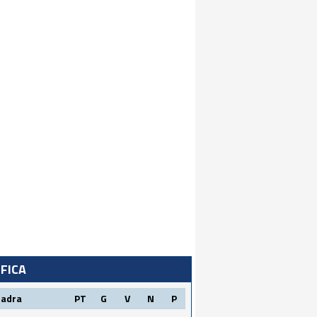
IFICA
uadra
PT
G
V
N
P