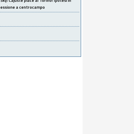
Sky: Cajuste piace al Torino! Ipotesi in
 cessione a centrocampo