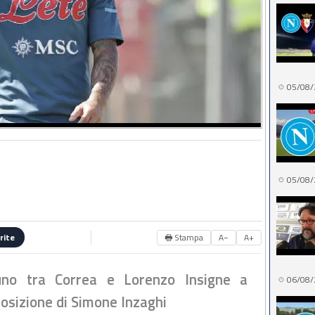
05/08/
05/08/
🖶 Stampa
A−
A+
rite
uno tra Correa e Lorenzo Insigne a
06/08/
posizione di Simone Inzaghi