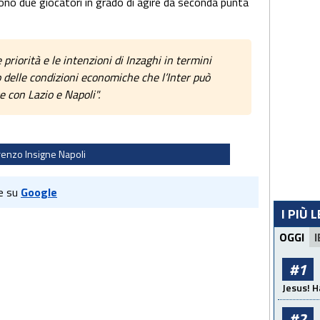
o due giocatori in grado di agire da seconda punta
 priorità e le intenzioni di Inzaghi in termini
o delle condizioni economiche che l’Inter può
e con Lazio e Napoli".
renzo Insigne Napoli
e su
Google
I PIÙ 
OGGI
I
#1
Jesus! H
#2