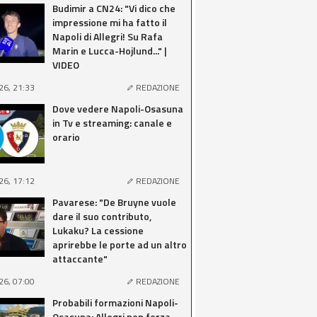
Budimir a CN24: "Vi dico che
impressione mi ha fatto il
Napoli di Allegri! Su Rafa
Marin e Lucca-Hojlund..." |
VIDEO
26, 21:33
REDAZIONE
Dove vedere Napoli-Osasuna
in Tv e streaming: canale e
orario
26, 17:12
REDAZIONE
Pavarese: "De Bruyne vuole
dare il suo contributo,
Lukaku? La cessione
aprirebbe le porte ad un altro
attaccante"
26, 07:00
REDAZIONE
Probabili formazioni Napoli-
Osasuna: Allegri non forza