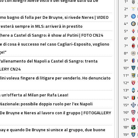
o con Allegri! Avete visto il bel segnale dato da De
1º
2º
3º
rimo bagno di folla per De Bruyne, si rivede Neres | VIDEO
4º
sterà sempre in MLS: arriverà in prestito
5º
here a Castel di Sangro: è show al Patini | FOTO CN24
6º
 di cosa è successo nel caso Cagliari-Esposito, vogliono
7º
ge!"
8º
'allenamento del Napoli a Castel di Sangro: trenta
9º
10º
ALLERY CN24
11º
lini voleva fingere di litigare per venderlo. Ho denunciato
12º
13º
 un'offerta al Milan per Rafa Leao!
14º
Nazionale: possibile doppio ruolo per l'ex Napoli
15º
 De Bruyne e Neres al lavoro con il gruppo | FOTOGALLERY
16º
17º
18º
nay e quando De Bruyne si unisce al gruppo, due buone
19º