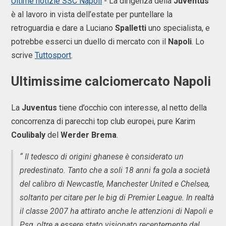
Ultime notizie SSC Napoli
- La dirigenza della
Juventus
è al lavoro in vista dell’estate per puntellare la
retroguardia e dare a Luciano
Spalletti
uno specialista, e
potrebbe esserci un duello di mercato con il
Napoli
. Lo
scrive
Tuttosport
.
Ultimissime calciomercato Napoli
La
Juventus
tiene d’occhio con interesse, al netto della
concorrenza di parecchi top club europei, pure Karim
Coulibaly
del
Werder
Brema
.
“ Il tedesco di origini ghanese è considerato un
predestinato. Tanto che a soli 18 anni fa gola a società
del calibro di Newcastle, Manchester United e Chelsea,
soltanto per citare per le big di Premier League. In realtà
il classe 2007 ha attirato anche le attenzioni di Napoli e
Psg, oltre a essere stato visionato recentemente dal