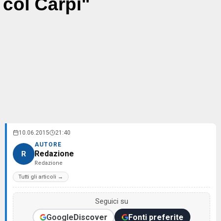
col Carpi"
10.06.2015
21:40
AUTORE
Redazione
R
Redazione
Tutti gli articoli →
Seguici su
Google
Discover
Fonti preferite