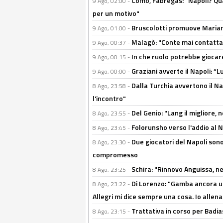
Como, Fabregas: "Napoli? Qua
9 Ago, 02:00 -
per un motivo"
Bruscolotti promuove Marianu
9 Ago, 01:00 -
Malagò: "Conte mai contattato
9 Ago, 00:37 -
In che ruolo potrebbe giocare
9 Ago, 00:15 -
Graziani avverte il Napoli: “Lu
9 Ago, 00:00 -
Dalla Turchia avvertono il Na
8 Ago, 23:58 -
l'incontro"
Del Genio: "Lang il migliore, 
8 Ago, 23:55 -
Folorunsho verso l'addio al Na
8 Ago, 23:45 -
Due giocatori del Napoli sono
8 Ago, 23:30 -
compromesso
Schira: "Rinnovo Anguissa, neg
8 Ago, 23:25 -
Di Lorenzo: "Gamba ancora u
8 Ago, 23:22 -
Allegri mi dice sempre una cosa. Io allena
Trattativa in corso per Badia
8 Ago, 23:15 -