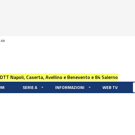
:50
 DTT Napoli, Caserta, Avellino e Benevento e 84 Salerno
UM
SERIE A
INFORMAZIONI
WEB TV