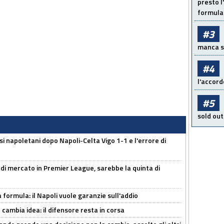
presto l'
formula 
#3
manca sol
#4
l'accord
#5
sold out
si napoletani dopo Napoli-Celta Vigo 1-1 e l'errore di
 di mercato in Premier League, sarebbe la quinta di
a formula: il Napoli vuole garanzie sull'addio
n cambia idea: il difensore resta in corsa