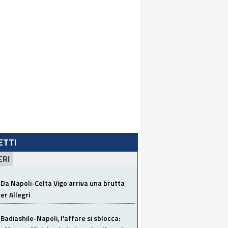
LETTI
ERI
Da Napoli-Celta Vigo arriva una brutta
per Allegri
Badiashile-Napoli, l'affare si sblocca: