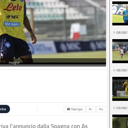
08/08/
Insigne
08/08/
09/08/
🖶 Stampa
A−
A+
rite
riva l'annuncio dalla Spagna con As