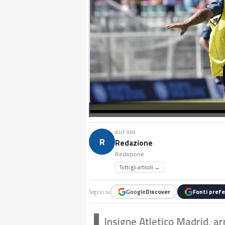
AUTORE
R
Redazione
Redazione
Tutti gli articoli →
Google
Discover
Fonti prefe
Seguici su
Insigne Atletico Madrid, ar