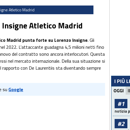
signe Atletico Madrid
 Insigne Atletico Madrid
tico Madrid punta forte su Lorenzo Insigne
. Gli
nel 2022. L'attaccante guadagna 4,5 milioni netti fino
l rinnovo del contratto sono ancora interlocutori. Questa
essi nel mercato internazionale. Della sua situazione si
Il rapporto con De Laurentiis sta diventando sempre
I PIÙ 
e su
Google
OGGI
I
#1
notizia 
#2