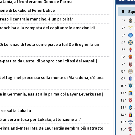
e Catania, affronteranno Genoa e Parma
sione di Lukaku al Fenerbahce
#
Sq
reso il centrale mancino, è un priorità"
1º
 panchina e la zampata del capitano: le emozioni di
2º
3º
4º
Di Lorenzo di testa come piace a lui! De Bruyne fa un
5º
6º
t-partita da Castel di Sangro con i tifosi del Napoli |
7º
8º
ettagli nel processo sulla morte di Maradona, c'è una
9º
10º
11º
a in Germania, assist alla prima col Bayer Leverkusen |
12º
13º
B se salta Lukaku
14º
'è ancora intesa per Lukaku, attenzione a..."
15º
a prima anti-Inter! Ma De Laurentiis sembra più attratto
16º