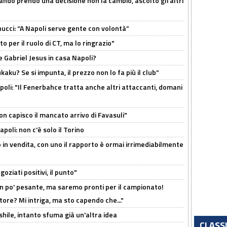
ndo prendo una decisione non la cambio, ascolto gli altri
cci: “A Napoli serve gente con volontà”
 per il ruolo di CT, ma lo ringrazio"
 Gabriel Jesus in casa Napoli?
kaku? Se si impunta, il prezzo non lo fa più il club”
poli: "Il Fenerbahce tratta anche altri attaccanti, domani
non capisco il mancato arrivo di Favasuli"
poli: non c'è solo il Torino
 in vendita, con uno il rapporto è ormai irrimediabilmente
oziati positivi, il punto"
n po' pesante, ma saremo pronti per il campionato!
tore? Mi intriga, ma sto capendo che..."
shile, intanto sfuma già un'altra idea
CLASS