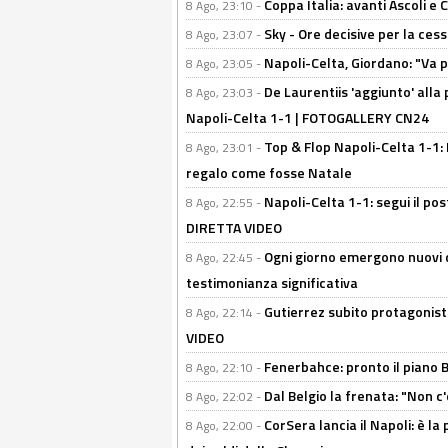
Coppa Italia: avanti Ascoli 
8 Ago, 23:10 -
Sky - Ore decisive per la ces
8 Ago, 23:07 -
Napoli-Celta, Giordano: "Va p
8 Ago, 23:05 -
De Laurentiis 'aggiunto' alla
8 Ago, 23:03 -
Napoli-Celta 1-1 | FOTOGALLERY CN24
Top & Flop Napoli-Celta 1-1: 
8 Ago, 23:01 -
regalo come fosse Natale
Napoli-Celta 1-1: segui il pos
8 Ago, 22:55 -
DIRETTA VIDEO
Ogni giorno emergono nuovi d
8 Ago, 22:45 -
testimonianza significativa
Gutierrez subito protagonist
8 Ago, 22:14 -
VIDEO
Fenerbahce: pronto il piano 
8 Ago, 22:10 -
Dal Belgio la frenata: "Non c
8 Ago, 22:02 -
CorSera lancia il Napoli: è l
8 Ago, 22:00 -