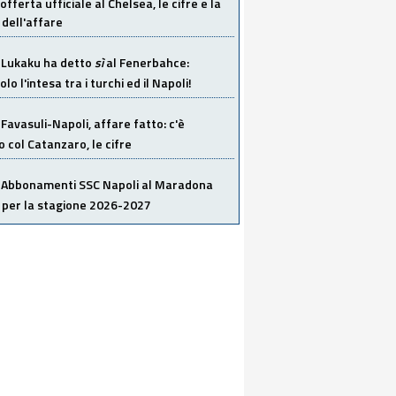
offerta ufficiale al Chelsea, le cifre e la
dell'affare
Lukaku ha detto
sì
al Fenerbahce:
o l'intesa tra i turchi ed il Napoli!
Favasuli-Napoli, affare fatto: c'è
o col Catanzaro, le cifre
Abbonamenti SSC Napoli al Maradona
 per la stagione 2026-2027