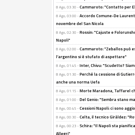
Cammaroto: "Contatto per Elm
8 Ago, 03:30 -
Accordo Comune-De Laurentiis
8 Ago, 03:00 -
novembre del San Nicola
Rossin: "Cajuste e Folorunsh
8 Ago, 02:30 -
Napoli"
Cammaroto: "Zeballos può esse
8 Ago, 02:00 -
l’argentino si è stufato di aspettare"
Inter, Chivu: "Scudetto? Siam
8 Ago, 01:45 -
Perché la cessione di Gutierre
8 Ago, 01:30 -
anche una norma Uefa
Morte Maradona, Taffarel cho
8 Ago, 01:15 -
Del Genio: "Sembra stano ma è 
8 Ago, 01:00 -
Cessioni Napoli: ci sono agg
8 Ago, 00:45 -
Celta, il tecnico Giráldez: "
8 Ago, 00:30 -
Schira: "Il Napoli sta pianifi
8 Ago, 00:23 -
Allegri"