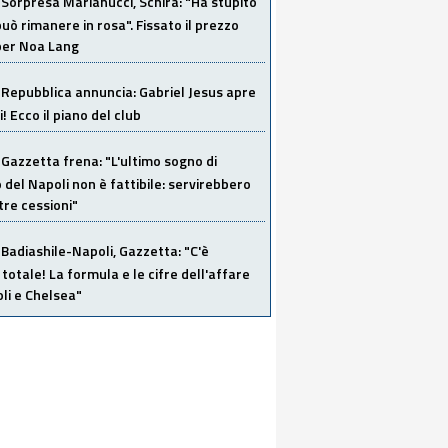
Sorpresa Marianucci, Schira: "Ha stupito
 può rimanere in rosa". Fissato il prezzo
 per Noa Lang
Repubblica annuncia: Gabriel Jesus apre
! Ecco il piano del club
Gazzetta frena: "L'ultimo sogno di
del Napoli non è fattibile: servirebbero
re cessioni"
Badiashile-Napoli, Gazzetta: "C'è
totale! La formula e le cifre dell'affare
li e Chelsea"