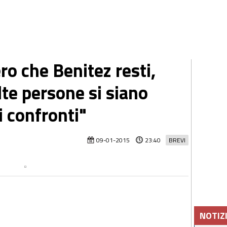
ero che Benitez resti,
te persone si siano
i confronti"
09-01-2015
23:40
BREVI
NOTIZ