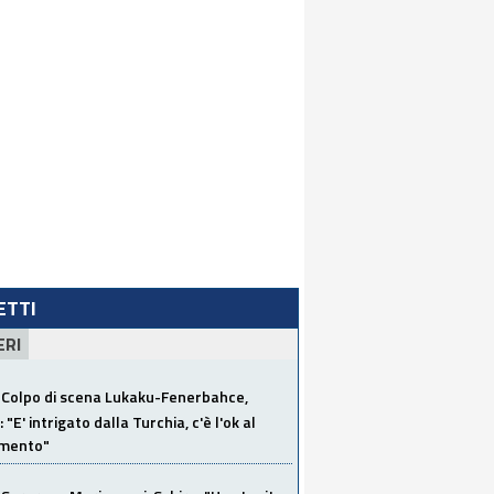
LETTI
ERI
Colpo di scena Lukaku-Fenerbahce,
"E' intrigato dalla Turchia, c'è l'ok al
imento"