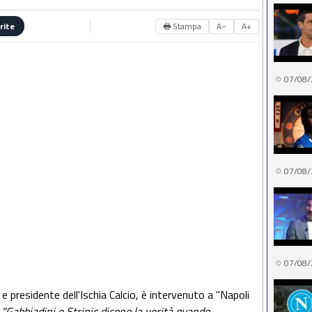
🖶 Stampa
A−
A+
rite
07/08/
07/08/
07/08/
 e presidente dell'Ischia Calcio, è intervenuto a "Napoli
:
"Gabbiadini e Strinic dicono la verità quando