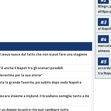
Allegri,
all'Ajax
#3
al Napoli
#4
mercato 
almeno t
l Jesus nasce dal fatto che non si può fare una stagione
#5
 anche il Napoli tra gli scenari possibili
accordo 
tra Napo
orentina per la sua storia"
sta la grande favorita, poi subito dopo vedo Napoli e
iocare insieme a Hojlund. Il brasiliano somiglia tanto a De
'è un doppio incastro che può cambiare tutto