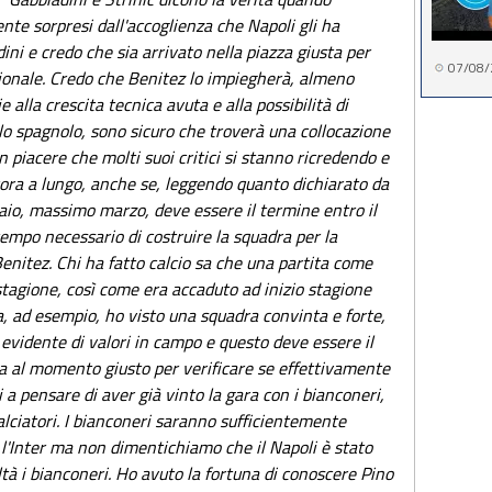
nte sorpresi dall'accoglienza che Napoli gli ha
ini e credo che sia arrivato nella piazza giusta per
07/08/
ionale. Credo che Benitez lo impiegherà, almeno
ie alla crescita tecnica avuta e alla possibilità di
lo spagnolo, sono sicuro che troverà una collocazione
n piacere che molti suoi critici si stanno ricredendo e
ora a lungo, anche se, leggendo quanto dichiarato da
raio, massimo marzo, deve essere il termine entro il
tempo necessario di costruire la squadra per la
enitez. Chi ha fatto calcio sa che una partita come
stagione, così come era accaduto ad inizio stagione
, ad esempio, ho visto una squadra convinta e forte,
 evidente di valori in campo e questo deve essere il
iva al momento giusto per verificare se effettivamente
 a pensare di aver già vinto la gara con i bianconeri,
alciatori. I bianconeri saranno sufficientemente
 l'Inter ma non dimentichiamo che il Napoli è stato
ltà i bianconeri. Ho avuto la fortuna di conoscere Pino