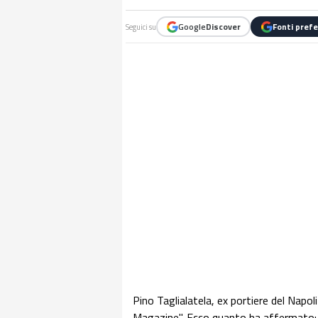
Google
Discover
Fonti prefe
Seguici su
Pino Taglialatela, ex portiere del Napoli
Magazine". Ecco quanto ha affermato