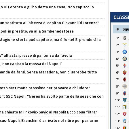
n Di Lorenzo e gli ho detto una cosa! Non capisco lo
CLASS
n sostituto all’altezza di capitan Giovanni Di Lorenzo"
#
Sq
Napoli in prestito: va alla Sambenedettese
1º
stagione storta può capitare, ma è forte! Si prenderà la
2º
3º
s" all'asta: prezzo di partenza da favola
4º
, non capisco la mossa del Napoli"
5º
omanda da farsi. Senza Maradona, non ci sarebbe tutto
6º
7º
8º
contro settimana prossima per provare a chiudere"
9º
port SSC Napoli: "Neres ha svolto parte della sessione con
10º
11º
ha chiesto Milinkovic-Savic al Napoli! Ecco cosa filtra"
12º
us-Napoli, Branchini è arrivato nel ritiro per parlarne
13º
14º