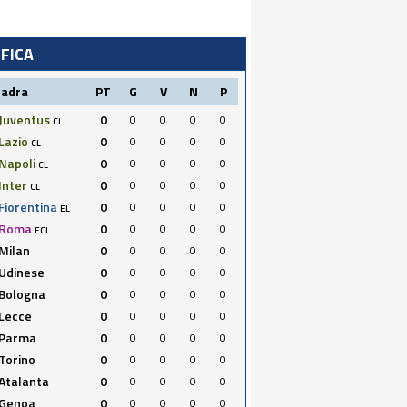
IFICA
uadra
PT
G
V
N
P
Juventus
0
0
0
0
0
CL
Lazio
0
0
0
0
0
CL
Napoli
0
0
0
0
0
CL
Inter
0
0
0
0
0
CL
Fiorentina
0
0
0
0
0
EL
Roma
0
0
0
0
0
ECL
Milan
0
0
0
0
0
Udinese
0
0
0
0
0
Bologna
0
0
0
0
0
Lecce
0
0
0
0
0
Parma
0
0
0
0
0
Torino
0
0
0
0
0
Atalanta
0
0
0
0
0
Genoa
0
0
0
0
0