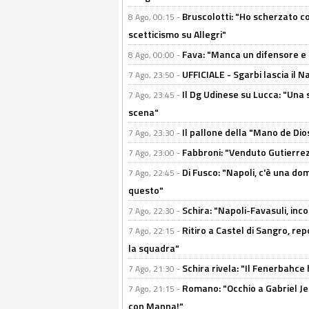
Bruscolotti: "Ho scherzato co
8 Ago, 00:15 -
scetticismo su Allegri"
Fava: "Manca un difensore e u
8 Ago, 00:00 -
UFFICIALE - Sgarbi lascia il 
7 Ago, 23:50 -
Il Dg Udinese su Lucca: "Una 
7 Ago, 23:45 -
scena"
Il pallone della "Mano de Dio
7 Ago, 23:30 -
Fabbroni: "Venduto Gutierrez
7 Ago, 23:00 -
Di Fusco: "Napoli, c'è una d
7 Ago, 22:45 -
questo"
Schira: "Napoli-Favasuli, in
7 Ago, 22:30 -
Ritiro a Castel di Sangro, re
7 Ago, 22:15 -
la squadra"
Schira rivela: "Il Fenerbahce 
7 Ago, 21:30 -
Romano: "Occhio a Gabriel Jes
7 Ago, 21:15 -
con Manna!"