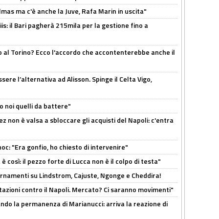
as ma c'è anche la Juve, Rafa Marin in uscita"
: il Bari pagherà 215mila per la gestione fino a
o al Torino? Ecco l'accordo che accontenterebbe anche il
re l’alternativa ad Alisson. Spinge il Celta Vigo,
o noi quelli da battere"
z non è valsa a sbloccare gli acquisti del Napoli: c'entra
c: "Era gonfio, ho chiesto di intervenire"
così: il pezzo forte di Lucca non è il colpo di testa"
iornamenti su Lindstrom, Cajuste, Ngonge e Cheddira!
Rotazioni contro il Napoli. Mercato? Ci saranno movimenti"
cando la permanenza di Marianucci: arriva la reazione di