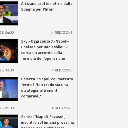
Arrivano brutte notizie dalla
Spagna per l'Inter
26, 04:00
REDAZIONE
Sky - Oggi contatti Napoli-
Chelsea per Badiashile! Si
cerca un accordo sulla
formula dell'operazione
26, 12:30
REDAZIONE
Caiazza: "Napoli col mercato
fermo? Non credo sia una
strategia, altrimenti
compravi..."
26, 05:30
REDAZIONE
Schira: "Napoli-Favasuli,
incontro settimana prossima
per provare a chiudere"