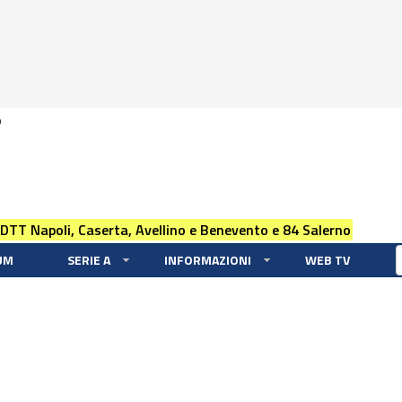
0
 DTT Napoli, Caserta, Avellino e Benevento e 84 Salerno
UM
SERIE A
INFORMAZIONI
WEB TV