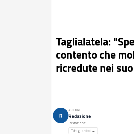
Taglialatela: "Sp
contento che mol
ricredute nei suo
AUTORE
R
Redazione
Redazione
Tutti gli articoli →