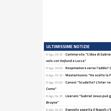
ULTIMISSIME NOTIZIE
Cammaroto: "L’idea di Gabrie
8 Ago, 06:30 -
solo con Hojlund e Lucca"
Koopmeiners verso l'addio? C'è
8 Ago, 06:00 -
Mastantuono: "Ho scelto la Fi
8 Ago, 05:30 -
Canovi: "Scudetto? L'Inter re
8 Ago, 05:00 -
Como"
Liverani: "Gabriel Jesus può g
8 Ago, 04:30 -
Bruyne"
Esposito aspetta il Napoli: c
8 Ago, 04:00 -