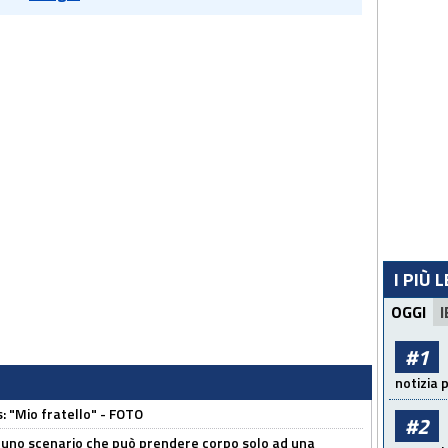
I PIÙ 
OGGI
I
#1
notizia 
: "Mio fratello" - FOTO
#2
 uno scenario che può prendere corpo solo ad una