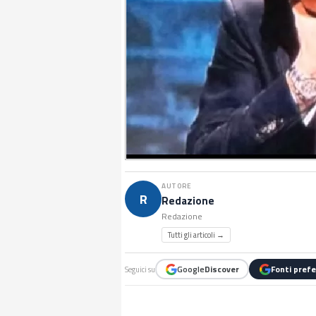
AUTORE
R
Redazione
Redazione
Tutti gli articoli →
Google
Discover
Fonti prefe
Seguici su