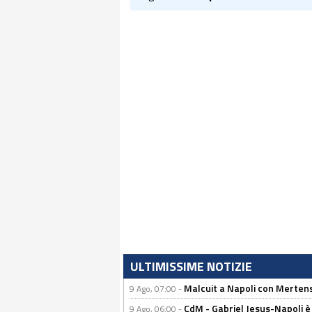
ULTIMISSIME NOTIZIE
Malcuit a Napoli con Mertens
9 Ago, 07:00 -
CdM - Gabriel Jesus-Napoli è
9 Ago, 06:00 -