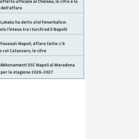
offerta ufficiale al Chelsea, le cifre e la
dell'affare
Lukaku ha detto
sì
al Fenerbahce:
o l'intesa tra i turchi ed il Napoli!
Favasuli-Napoli, affare fatto: c'è
o col Catanzaro, le cifre
Abbonamenti SSC Napoli al Maradona
 per la stagione 2026-2027