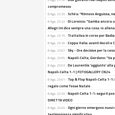
compromesso
Schira: "Rinnovo Anguissa, neg
8 Ago, 23:25 -
Di Lorenzo: "Gamba ancora u
8 Ago, 23:22 -
Allegri mi dice sempre una cosa. Io allena
Trattativa in corso per Badia
8 Ago, 23:15 -
Coppa Italia: avanti Ascoli 
8 Ago, 23:10 -
Sky - Ore decisive per la ces
8 Ago, 23:07 -
Napoli-Celta, Giordano: "Va p
8 Ago, 23:05 -
De Laurentiis 'aggiunto' alla
8 Ago, 23:03 -
Napoli-Celta 1-1 | FOTOGALLERY CN24
Top & Flop Napoli-Celta 1-1: 
8 Ago, 23:01 -
regalo come fosse Natale
Napoli-Celta 1-1: segui il pos
8 Ago, 22:55 -
DIRETTA VIDEO
Ogni giorno emergono nuovi d
8 Ago, 22:45 -
testimonianza significativa