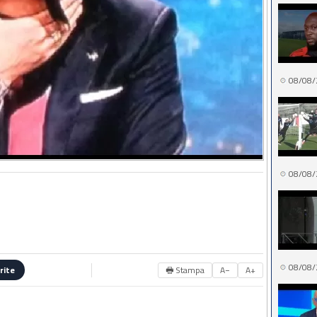
08/08/
08/08/
08/08/
🖶 Stampa
A−
A+
rite