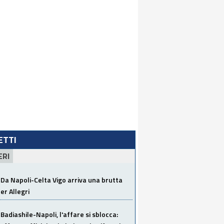
LETTI
ERI
Da Napoli-Celta Vigo arriva una brutta
per Allegri
Badiashile-Napoli, l'affare si sblocca: