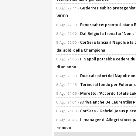
Gutierrez subito protagonist
8 Ago, 22:14 -
VIDEO
Fenerbahce: pronto il piano 
8 Ago, 22:10 -
Dal Belgio la frenata: "Non c
8 Ago, 22:02 -
CorSera lancia il Napoli: è l
8 Ago, 22:00 -
dai soldi della Champions
Il Napoli potrebbe cedere due
8 Ago, 21:45 -
di un anno
Due calciatori del Napoli non
8 Ago, 21:30 -
Torino: affondo per Folorunsh
8 Ago, 21:15 -
Moretto: "Accordo totale Luk
8 Ago, 21:03 -
Arriva anche De Laurentiis!
8 Ago, 21:01 -
CorSera - Gabriel Jesus piace 
8 Ago, 21:00 -
Il manager di Allegri si occup
8 Ago, 20:45 -
rinnovo