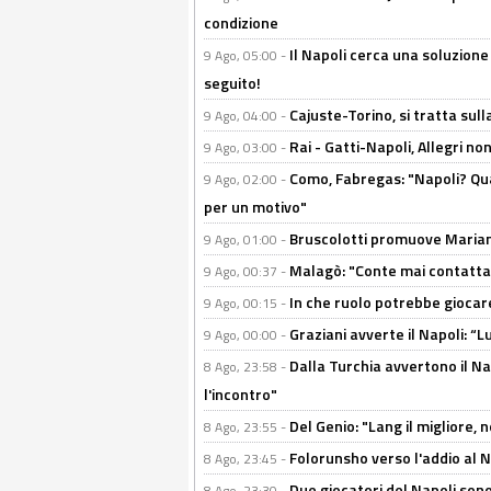
condizione
Il Napoli cerca una soluzione
9 Ago, 05:00 -
seguito!
Cajuste-Torino, si tratta sull
9 Ago, 04:00 -
Rai - Gatti-Napoli, Allegri no
9 Ago, 03:00 -
Como, Fabregas: "Napoli? Qua
9 Ago, 02:00 -
per un motivo"
Bruscolotti promuove Marianu
9 Ago, 01:00 -
Malagò: "Conte mai contattato
9 Ago, 00:37 -
In che ruolo potrebbe giocare
9 Ago, 00:15 -
Graziani avverte il Napoli: “Lu
9 Ago, 00:00 -
Dalla Turchia avvertono il Na
8 Ago, 23:58 -
l'incontro"
Del Genio: "Lang il migliore, 
8 Ago, 23:55 -
Folorunsho verso l'addio al Na
8 Ago, 23:45 -
Due giocatori del Napoli sono
8 Ago, 23:30 -