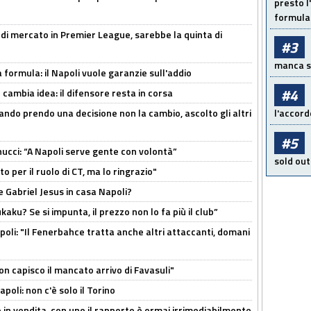
presto l'
formula 
 di mercato in Premier League, sarebbe la quinta di
#3
manca sol
a formula: il Napoli vuole garanzie sull'addio
#4
n cambia idea: il difensore resta in corsa
ndo prendo una decisione non la cambio, ascolto gli altri
l'accord
#5
cci: “A Napoli serve gente con volontà”
sold out
 per il ruolo di CT, ma lo ringrazio"
 Gabriel Jesus in casa Napoli?
kaku? Se si impunta, il prezzo non lo fa più il club”
poli: "Il Fenerbahce tratta anche altri attaccanti, domani
non capisco il mancato arrivo di Favasuli"
poli: non c'è solo il Torino
 in vendita, con uno il rapporto è ormai irrimediabilmente