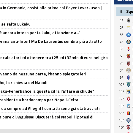
a in Germania, assist alla prima col Bayer Leverkusen |
#
Sq
1º
B se salta Lukaku
2º
'è ancora intesa per Lukaku, attenzione a..."
3º
a prima anti-Inter! Ma De Laurentiis sembra più attratto
4º
5º
6º
 calciatori ed ottenere tra i 25 ed i 32mln di euro nel giro
7º
8º
 vanno da nessuna parte, l'hanno spiegato ieri
9º
o, la richiesta del Napoli
10º
aku-Fenerbahce, a questa cifra l'affare si chiude"
11º
12º
 Presidente a bordocampo per Napoli-Celta
13º
da sempre ad Allegri! I contatti sono già stati avviati
14º
a pure di Anguissa! Discuterà col Napoli l'ipotesi di
15º
16º