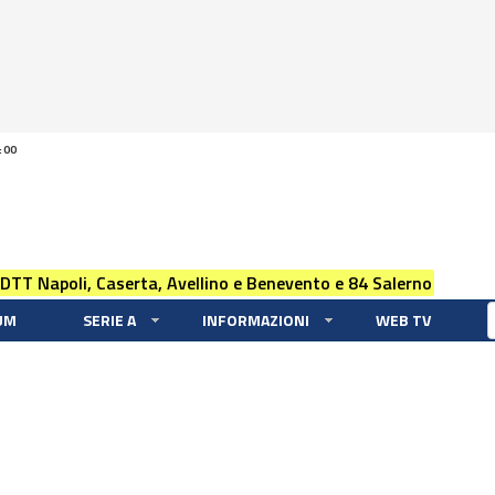
:00
 DTT Napoli, Caserta, Avellino e Benevento e 84 Salerno
UM
SERIE A
INFORMAZIONI
WEB TV