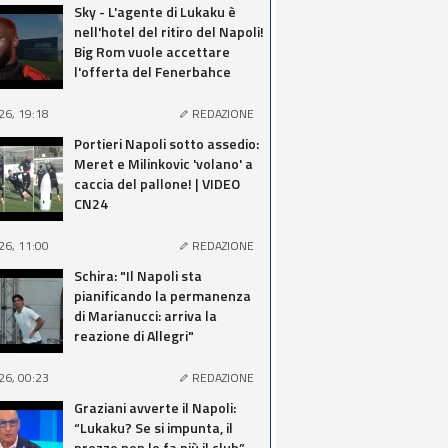
Sky - L'agente di Lukaku è
nell'hotel del ritiro del Napoli!
Big Rom vuole accettare
l'offerta del Fenerbahce
26, 19:18
REDAZIONE
Portieri Napoli sotto assedio:
Meret e Milinkovic 'volano' a
caccia del pallone! | VIDEO
CN24
26, 11:00
REDAZIONE
Schira: "Il Napoli sta
pianificando la permanenza
di Marianucci: arriva la
reazione di Allegri"
26, 00:23
REDAZIONE
Graziani avverte il Napoli:
“Lukaku? Se si impunta, il
prezzo non lo fa più il club”