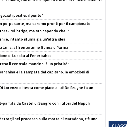
oziati positivi, il punto"
n po' pesante, ma saremo pronti per il campionato!
tore? Mi intriga, ma sto capendo che..."
shile, intanto sfuma già un'altra idea
e Catania, affronteranno Genoa e Parma
sione di Lukaku al Fenerbahce
reso il centrale mancino, è un priorità"
 panchina e la zampata del capitano: le emozioni di
Di Lorenzo di testa come piace a lui! De Bruyne fa un
t-partita da Castel di Sangro con i tifosi del Napoli |
ettagli nel processo sulla morte di Maradona, c'è una
CLASS