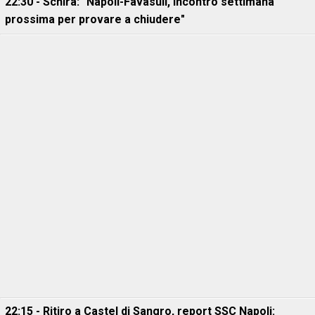
22:30 - Schira: "Napoli-Favasuli, incontro settimana
prossima per provare a chiudere"
22:15 - Ritiro a Castel di Sangro, report SSC Napoli: