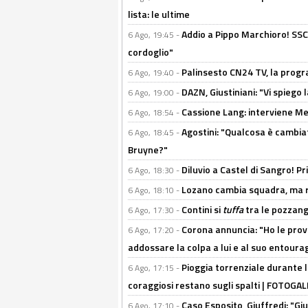
lista: le ultime
Addio a Pippo Marchioro! SSC N
6 Ago, 19:45 -
cordoglio"
Palinsesto CN24 TV, la prog
6 Ago, 19:40 -
DAZN, Giustiniani: "Vi spiego 
6 Ago, 19:00 -
Cassione Lang: interviene Me
6 Ago, 18:54 -
Agostini: "Qualcosa è cambiat
6 Ago, 18:45 -
Bruyne?"
Diluvio a Castel di Sangro! P
6 Ago, 18:30 -
Lozano cambia squadra, ma re
6 Ago, 18:10 -
Contini si
tuffa
tra le pozzang
6 Ago, 17:30 -
Corona annuncia: "Ho le prove
6 Ago, 17:20 -
addossare la colpa a lui e al suo entoura
Pioggia torrenziale durante l
6 Ago, 17:15 -
coraggiosi restano sugli spalti | FOTOG
Caso Esposito, Giuffredi: "Giu
6 Ago, 17:10 -