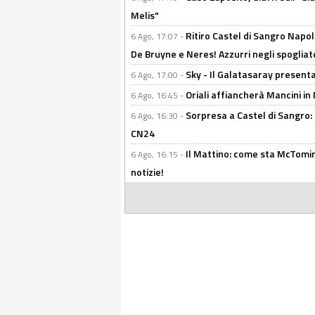
Melis"
Ritiro Castel di Sangro Napoli
6 Ago, 17:07 -
De Bruyne e Neres! Azzurri negli spogliatoi
Sky - Il Galatasaray presenta
6 Ago, 17:00 -
Oriali affiancherà Mancini in 
6 Ago, 16:45 -
Sorpresa a Castel di Sangro:
6 Ago, 16:30 -
CN24
Il Mattino: come sta McTomi
6 Ago, 16:15 -
notizie!