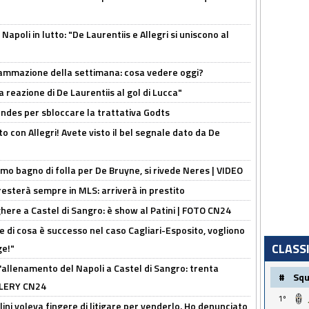
apoli in lutto: "De Laurentiis e Allegri si uniscono al
rammazione della settimana: cosa vedere oggi?
la reazione di De Laurentiis al gol di Lucca"
ndes per sbloccare la trattativa Godts
o con Allegri! Avete visto il bel segnale dato da De
rimo bagno di folla per De Bruyne, si rivede Neres | VIDEO
sterà sempre in MLS: arriverà in prestito
here a Castel di Sangro: è show al Patini | FOTO CN24
 di cosa è successo nel caso Cagliari-Esposito, vogliono
CLASS
ge!"
'allenamento del Napoli a Castel di Sangro: trenta
#
Sq
ALLERY CN24
1º
lini voleva fingere di litigare per venderlo. Ho denunciato