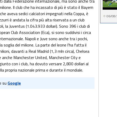
buiti dalla Federazione internazionale, ma sono anche tra
milione. Il club che ha incassato di più è stato il Bayern
, che aveva sedici calciatori impegnati nella Coppa, è
06/08/
zzurri è andata la cifra più alta riservata a un club
oli, la Juventus (1.043.933 dollari). Sono 396 i club di
pean Club Association (Eca), si sono suddivisi i circa
internazionale. Napoli e Juve sono anche tra i pochi,
a soglia del milione. La parte del leone l'ha fatta il
ioni, davanti a Real Madrid (1,3 mln circa), Chelsea
ione anche Manchester United, Manchester City e
iunto con i club, ha dovuto versare 2,800 dollari al
la propria nazionale prima e durante il mondiale.
e su
Google