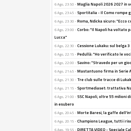
Maglia Napoli 2026 2027 in ve
6 Ago, 23:50 -
Sportitalia - Il Como rompe g
6 Ago, 23:45 -
Roma, Ndicka sicuro: "Ecco c
6 Ago, 23:30 -
Corbo: "Il Napoli ha voltato 
6 Ago, 23:00 -
Lucca"
Cessione Lukaku: sul belga 3 
6 Ago, 22:30 -
Pedullà: "Ho verificato le vo
6 Ago, 22:15 -
Savino: "Stravedo per un gio
6 Ago, 22:00 -
Mastantuono firma in Serie A, 
6 Ago, 21:45 -
Tre club sulle tracce di Luka
6 Ago, 21:30 -
Sportmediaset: trattativa Nap
6 Ago, 21:15 -
SSC Napoli, oltre 55 milioni d
6 Ago, 21:00 -
in esubero
Morte Baresi, la gaffe dell'i
6 Ago, 20:45 -
Champions League, tutti i ris
6 Ago, 20:15 -
DIRETTA VIDEO - Speciale Cal
6 Ago, 19:55 -