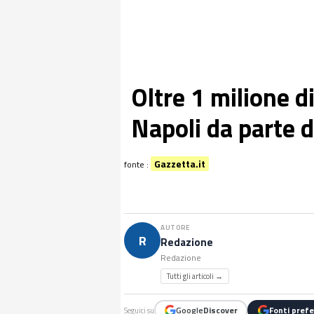
Oltre 1 milione di
Napoli da parte d
Gazzetta.it
fonte :
AUTORE
R
Redazione
Redazione
Tutti gli articoli →
Google
Discover
Fonti prefe
Seguici su