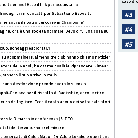
caso di
ndita online! Ecco il link per acquistarla
#3
li indugi: primi contatti per Sebastiano Esposito
ome andrà il nostro percorso in Champions"
#4
pagina, ora è una società normale. Devo dirvi una cosa su
#5
club, sondaggi esplorativi
ci su Koopmeiners: almeno tre club hanno chiesto notizie"
catore del Napoli, ha ottime qualità! Riprenderei Elmas"
stasera il suo arrivo in Italia
ku: una destinazione prende quota in silenzio
oli-Chelsea per il riscatto di Badiashile, ecco le cifre
i euro da tagliare! Ecco il costo annuo dei sette calciatori
nterista Dimarco in conferenza | VIDEO
ultati del terzo turno preliminare
ciomercato di CalcioNapoli 24: Addio Lukaku e questione