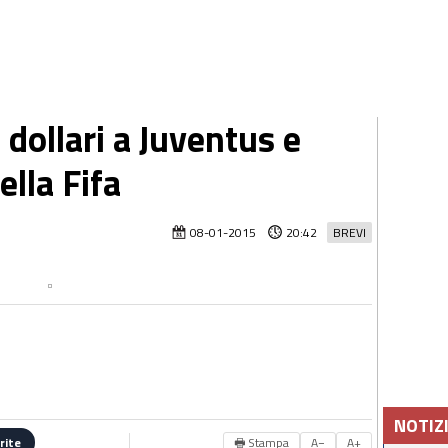
 dollari a Juventus e
ella Fifa
08-01-2015
20:42
BREVI
NOTIZ
🖶 Stampa
A−
A+
rite