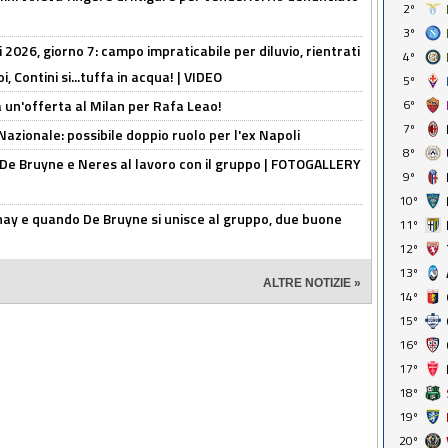
2º
3º
 2026, giorno 7: campo impraticabile per diluvio, rientrati
4º
, Contini si...tuffa in acqua! | VIDEO
5º
 un'offerta al Milan per Rafa Leao!
6º
7º
Nazionale: possibile doppio ruolo per l'ex Napoli
8º
 De Bruyne e Neres al lavoro con il gruppo | FOTOGALLERY
9º
10º
nay e quando De Bruyne si unisce al gruppo, due buone
11º
12º
13º
ALTRE NOTIZIE »
14º
15º
16º
17º
18º
19º
20º