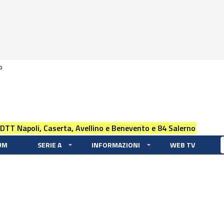
0
 DTT Napoli, Caserta, Avellino e Benevento e 84 Salerno
UM
SERIE A
INFORMAZIONI
WEB TV