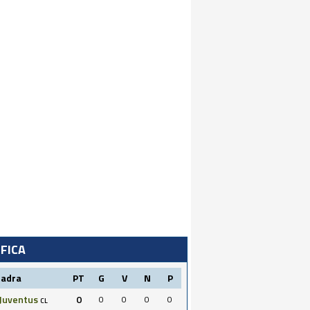
IFICA
uadra
PT
G
V
N
P
Juventus
0
0
0
0
0
CL