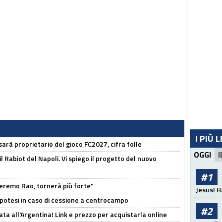
I PIÙ 
sarà proprietario del gioco FC2027, cifra folle
OGGI
I
 il Rabiot del Napoli. Vi spiego il progetto del nuovo
#1
zeremo Rao, tornerà più forte"
Jesus! H
 Ipotesi in caso di cessione a centrocampo
#2
ta all'Argentina! Link e prezzo per acquistarla online