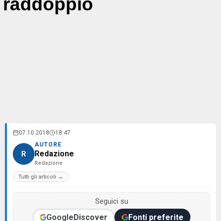
raddoppio
07.10.2018
18:47
AUTORE
Redazione
R
Redazione
Tutti gli articoli →
Seguici su
Google
Discover
Fonti preferite