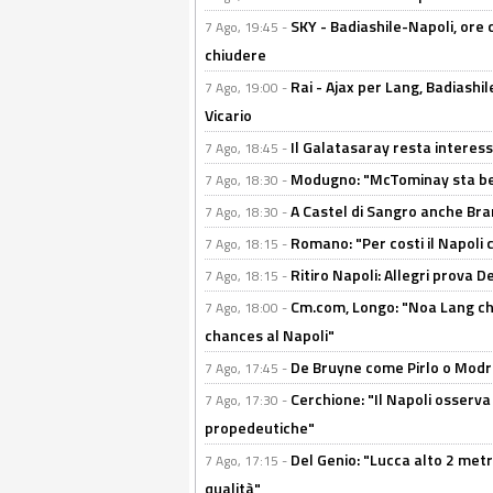
SKY - Badiashile-Napoli, ore 
7 Ago, 19:45 -
chiudere
Rai - Ajax per Lang, Badiashil
7 Ago, 19:00 -
Vicario
Il Galatasaray resta interes
7 Ago, 18:45 -
Modugno: "McTominay sta ben
7 Ago, 18:30 -
A Castel di Sangro anche Bran
7 Ago, 18:30 -
Romano: "Per costi il Napoli 
7 Ago, 18:15 -
Ritiro Napoli: Allegri prova 
7 Ago, 18:15 -
Cm.com, Longo: "Noa Lang chiu
7 Ago, 18:00 -
chances al Napoli"
De Bruyne come Pirlo o Modric
7 Ago, 17:45 -
Cerchione: "Il Napoli osserv
7 Ago, 17:30 -
propedeutiche"
Del Genio: "Lucca alto 2 metri
7 Ago, 17:15 -
qualità"