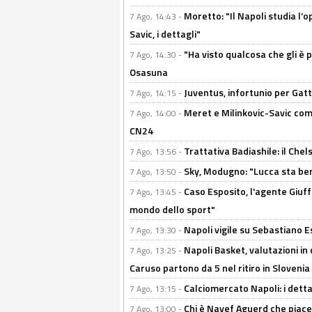
Moretto: "Il Napoli studia l’o
7 Ago, 14:43 -
Savic, i dettagli"
"Ha visto qualcosa che gli è 
7 Ago, 14:30 -
Osasuna
Juventus, infortunio per Gatti
7 Ago, 14:15 -
Meret e Milinkovic-Savic come
7 Ago, 14:00 -
CN24
Trattativa Badiashile: il Chel
7 Ago, 13:56 -
Sky, Modugno: "Lucca sta ben
7 Ago, 13:50 -
Caso Esposito, l'agente Giuff
7 Ago, 13:45 -
mondo dello sport"
Napoli vigile su Sebastiano E
7 Ago, 13:30 -
Napoli Basket, valutazioni in
7 Ago, 13:25 -
Caruso partono da 5 nel ritiro in Slovenia
Calciomercato Napoli: i detta
7 Ago, 13:15 -
Chi è Nayef Aguerd che piace al
7 Ago, 13:00 -