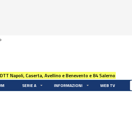
0
 DTT Napoli, Caserta, Avellino e Benevento e 84 Salerno
UM
SERIE A
INFORMAZIONI
WEB TV