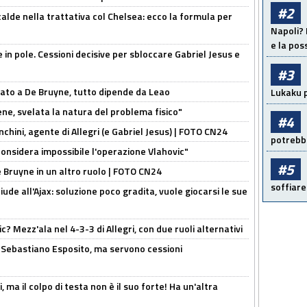
#2
calde nella trattativa col Chelsea: ecco la formula per
Napoli? 
e la pos
e in pole. Cessioni decisive per sbloccare Gabriel Jesus e
#3
sato a De Bruyne, tutto dipende da Leao
Lukaku p
e, svelata la natura del problema fisico"
#4
chini, agente di Allegri (e Gabriel Jesus) | FOTO CN24
potrebbe
considera impossibile l'operazione Vlahovic"
#5
De Bruyne in un altro ruolo | FOTO CN24
soffiare
de all'Ajax: soluzione poco gradita, vuole giocarsi le sue
? Mezz'ala nel 4-3-3 di Allegri, con due ruoli alternativi
a Sebastiano Esposito, ma servono cessioni
, ma il colpo di testa non è il suo forte! Ha un'altra