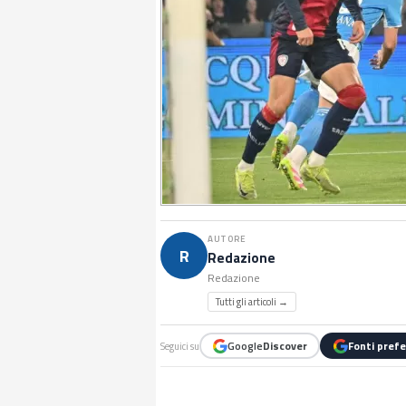
AUTORE
R
Redazione
Redazione
Tutti gli articoli →
Google
Discover
Fonti prefe
Seguici su