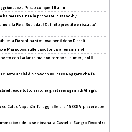
ggi Vincenzo Prisco compie 18 anni
 ha messo tutte le proposte in stand-by
imo alla Real Sociedad! Definito prestito e riscatto’.
ibile: la Fiorentina si muove per il dopo Piccoli
o a Maradona sulle canotte da allenamento!
erto con l'Atlanta ma non tornano i numeri, poi il
ntervento social di Schwoch sul caso Roggero che fa
iel Jesus tutto vero: ha gli stessi agenti di Allegri,
o su CalcioNapoli24 Tv, oggi alle ore 15:00! Vi piacerebbe
ammazione della settimana: a Castel di Sangro l'incontro