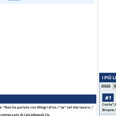
I PIÙ 
OGGI
I
#1
Conte". 
 "Non ho parlato con Allegri di lui, i "se" nel mio lavoro..."
Bruyne: 
ciomercato di CalcioNapoli 24: