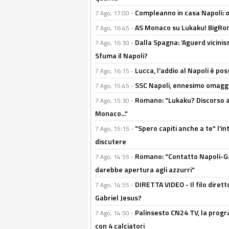
Compleanno in casa Napoli: o
7 Ago, 17:00 -
AS Monaco su Lukaku! BigRom
7 Ago, 16:45 -
Dalla Spagna: ‘Aguerd viciniss
7 Ago, 16:30 -
Sfuma il Napoli?
Lucca, l'addio al Napoli è poss
7 Ago, 16:15 -
SSC Napoli, ennesimo omaggi
7 Ago, 15:45 -
Romano: "Lukaku? Discorso ap
7 Ago, 15:30 -
Monaco..."
"Spero capiti anche a te" l'i
7 Ago, 15:15 -
discutere
Romano: "Contatto Napoli-Gabr
7 Ago, 14:55 -
darebbe apertura agli azzurri"
DIRETTA VIDEO - Il filo dirett
7 Ago, 14:55 -
Gabriel Jesus?
Palinsesto CN24 TV, la progr
7 Ago, 14:50 -
con 4 calciatori