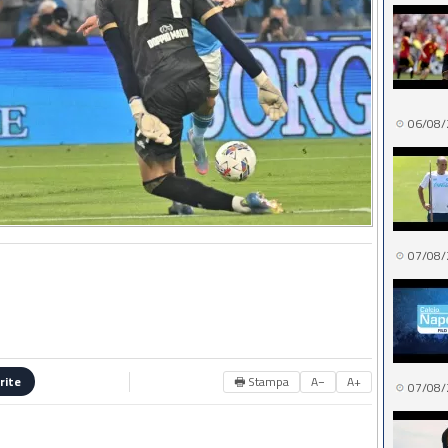
06/08/
07/08/
🖶 Stampa
A−
A+
rite
07/08/