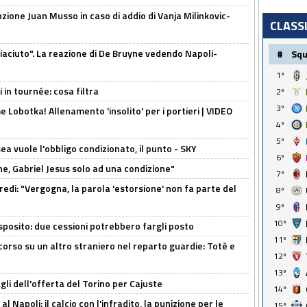
pzione Juan Musso in caso di addio di Vanja Milinkovic-
CLASS
piaciuto". La reazione di De Bruyne vedendo Napoli-
#
Sq
1º
 in tournée: cosa filtra
2º
3º
 Lobotka! Allenamento 'insolito' per i portieri | VIDEO
4º
5º
sea vuole l'obbligo condizionato, il punto - SKY
6º
e, Gabriel Jesus solo ad una condizione"
7º
redi: "Vergogna, la parola 'estorsione' non fa parte del
8º
9º
10º
sposito: due cessioni potrebbero fargli posto
11º
 corso su un altro straniero nel reparto guardie: Totè e
12º
13º
gli dell'offerta del Torino per Cajuste
14º
 Napoli: il calcio con l'infradito, la punizione per le
15º