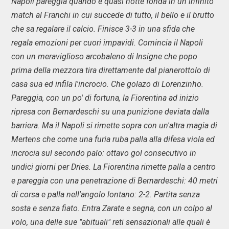
Napoli pareggia quando è quasi notte fonda in un infinito
match al Franchi in cui succede di tutto, il bello e il brutto
che sa regalare il calcio. Finisce 3-3 in una sfida che
regala emozioni per cuori impavidi. Comincia il Napoli
con un meraviglioso arcobaleno di Insigne che popo
prima della mezzora tira direttamente dal pianerottolo di
casa sua ed infila l'incrocio. Che golazo di Lorenzinho.
Pareggia, con un po' di fortuna, la Fiorentina ad inizio
ripresa con Bernardeschi su una punizione deviata dalla
barriera. Ma il Napoli si rimette sopra con un'altra magia di
Mertens che come una furia ruba palla alla difesa viola ed
incrocia sul secondo palo: ottavo gol consecutivo in
undici giorni per Dries. La Fiorentina rimette palla a centro
e pareggia con una penetrazione di Bernardeschi: 40 metri
di corsa e palla nell'angolo lontano: 2-2. Partita senza
sosta e senza fiato. Entra Zarate e segna, con un colpo al
volo, una delle sue "abituali" reti sensazionali alle quali è