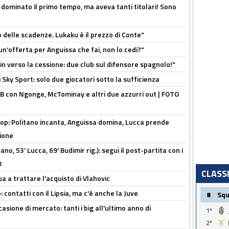
 dominato il primo tempo, ma aveva tanti titolari! Sono
o delle scadenze. Lukaku è il prezzo di Conte"
un'offerta per Anguissa che fai, non lo cedi?"
n verso la cessione: due club sul difensore spagnolo!"
 Sky Sport: solo due giocatori sotto la sufficienza
 con Ngonge, McTominay e altri due azzurri out | FOTO
op: Politano incanta, Anguissa domina, Lucca prende
zione
no, 53' Lucca, 69' Budimir rig.): segui il post-partita con i
O
CLASS
ua a trattare l'acquisto di Vlahovic
 contatti con il Lipsia, ma c'è anche la Juve
#
Sq
asione di mercato: tanti i big all'ultimo anno di
1º
2º