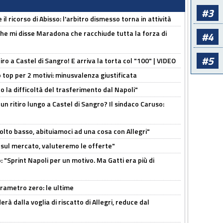
#3
il ricorso di Abisso: l'arbitro dismesso torna in attività
 che mi disse Maradona che racchiude tutta la forza di
#4
#5
tiro a Castel di Sangro! E arriva la torta col "100" | VIDEO
 top per 2 motivi: minusvalenza giustificata
to la difficoltà del trasferimento dal Napoli"
un ritiro lungo a Castel di Sangro? Il sindaco Caruso:
olto basso, abituiamoci ad una cosa con Allegri"
 è sul mercato, valuteremo le offerte"
: "Sprint Napoli per un motivo. Ma Gatti era più di
arametro zero: le ultime
à dalla voglia di riscatto di Allegri, reduce dal