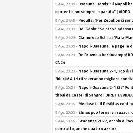
Osasuna, Ramis: "Il Napoli ha
5 Ago, 22:00 -
contento, noi sempre in partita" | VIDEO
Pedullà: "Per Zeballos ci son
5 Ago, 21:45 -
Del Genio: "Se arriva adesso 
5 Ago, 21:30 -
Clamoroso Schira: "Rafa Mari
5 Ago, 21:23 -
Napoli-Osasuna, le pagelle di
5 Ago, 21:00 -
De Bruyne a bordocampo! KDB
5 Ago, 20:28 -
CN24
Napoli-Osasuna 2-1, Top & Fl
5 Ago, 20:23 -
fiducia! Altri ritroveranno migliore condi
Napoli-Osasuna 2-1 (27' Polita
5 Ago, 20:21 -
tifosi da Castel di Sangro | DIRETTA VIDE
Mediaset - Il Besiktas contin
5 Ago, 20:15 -
Elmas può tornare in azzurro:
5 Ago, 20:00 -
Scadenze 2027, occhio all'occ
5 Ago, 19:45 -
contratto, anche quattro azzurri