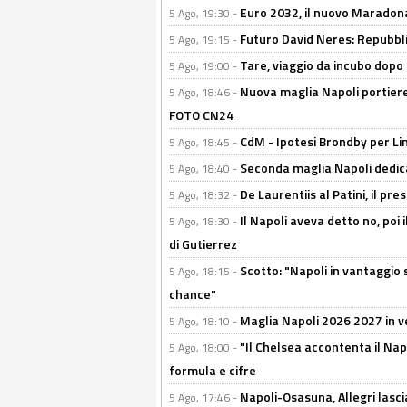
Euro 2032, il nuovo Maradon
5 Ago, 19:30 -
Futuro David Neres: Repubbli
5 Ago, 19:15 -
Tare, viaggio da incubo dopo i 
5 Ago, 19:00 -
Nuova maglia Napoli portiere
5 Ago, 18:46 -
FOTO CN24
CdM - Ipotesi Brondby per Li
5 Ago, 18:45 -
Seconda maglia Napoli dedica
5 Ago, 18:40 -
De Laurentiis al Patini, il 
5 Ago, 18:32 -
Il Napoli aveva detto no, poi 
5 Ago, 18:30 -
di Gutierrez
Scotto: "Napoli in vantaggio
5 Ago, 18:15 -
chance"
Maglia Napoli 2026 2027 in ve
5 Ago, 18:10 -
"Il Chelsea accontenta il Napol
5 Ago, 18:00 -
formula e cifre
Napoli-Osasuna, Allegri lasci
5 Ago, 17:46 -