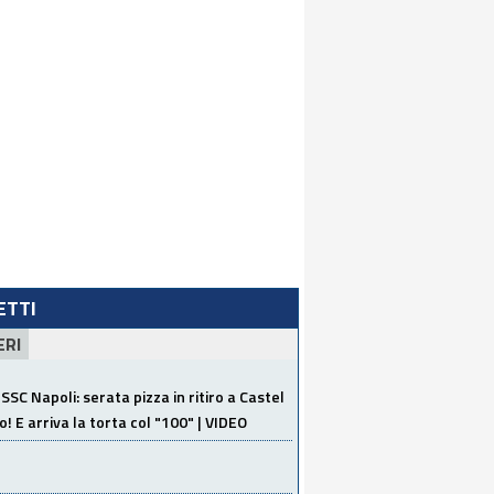
LETTI
ERI
SSC Napoli: serata pizza in ritiro a Castel
o! E arriva la torta col "100" | VIDEO