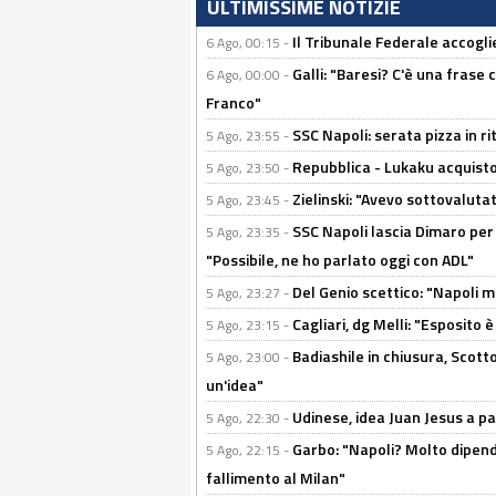
ULTIMISSIME NOTIZIE
Il Tribunale Federale accoglie 
6 Ago, 00:15 -
Galli: "Baresi? C'è una frase
6 Ago, 00:00 -
Franco"
SSC Napoli: serata pizza in ri
5 Ago, 23:55 -
Repubblica - Lukaku acquisto
5 Ago, 23:50 -
Zielinski: "Avevo sottovaluta
5 Ago, 23:45 -
SSC Napoli lascia Dimaro per 
5 Ago, 23:35 -
"Possibile, ne ho parlato oggi con ADL"
Del Genio scettico: "Napoli m
5 Ago, 23:27 -
Cagliari, dg Melli: "Esposito
5 Ago, 23:15 -
Badiashile in chiusura, Scotto
5 Ago, 23:00 -
un'idea"
Udinese, idea Juan Jesus a p
5 Ago, 22:30 -
Garbo: "Napoli? Molto dipender
5 Ago, 22:15 -
fallimento al Milan"