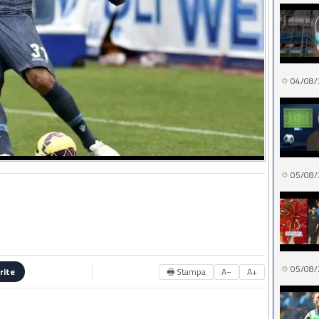
04/08/
05/08/
05/08/
🖶 Stampa
A−
A+
rite