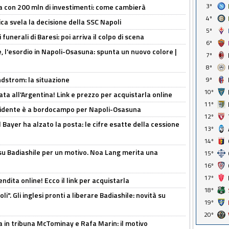
3º
a con 200 mln di investimenti: come cambierà
4º
ca svela la decisione della SSC Napoli
5º
funerali di Baresi: poi arriva il colpo di scena
6º
, l'esordio in Napoli-Osasuna: spunta un nuovo colore |
7º
8º
ndstrom: la situazione
9º
10º
ta all'Argentina! Link e prezzo per acquistarla online
11º
presidente è a bordocampo per Napoli-Osasuna
12º
il Bayer ha alzato la posta: le cifre esatte della cessione
13º
14º
 su Badiashile per un motivo. Noa Lang merita una
15º
16º
17º
ndita online! Ecco il link per acquistarla
18º
i". Gli inglesi pronti a liberare Badiashile: novità su
19º
20º
a in tribuna McTominay e Rafa Marin: il motivo