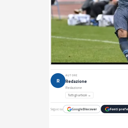
AUTORE
R
Redazione
Redazione
Tutti gli articoli →
Google
Discover
Fonti prefe
Seguici su