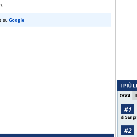
n.
e su
Google
I PIÙ 
OGGI
I
#1
di Sangr
#2