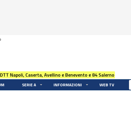
0
 DTT Napoli, Caserta, Avellino e Benevento e 84 Salerno
UM
SERIE A
INFORMAZIONI
WEB TV