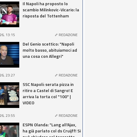
Il Napoli ha proposto lo
scambio Milinkovic-Vicario: la
risposta del Tottenham
26, 13:15
REDAZIONE
Del Genio scettico: "Napoli
molto basso, abituiamoci ad
una cosa con Allegri"
26, 23:27
REDAZIONE
SSC Napoli: serata pizza in
ritiro a Castel di Sangro! E
arriva la torta col "100" |
VIDEO
26, 23:55
REDAZIONE
ESPN Olanda: "Lang all'Ajax,
ha già parlato col ds Cruijff! Si
può chiudere col tesoretto