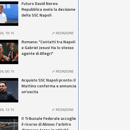
Futuro David Neres:
Repubblica svela la decisione
della SSC Napoli
26, 19:15
REDAZIONE
Romano: "Contatti tra Napoli
e Gabriel Jesus! Ha lo stesso
agente di Allegri"
26, 00:15
REDAZIONE
Acquisto SSC Napoli pronto: Il
Mattino conferma e annuncia
un'uscita
26, 12:15
REDAZIONE
Il Tribunale Federale accoglie
il ricorso di Abisso: l'arbitro
dismesso torna in attività