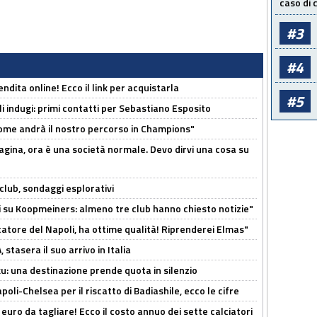
caso di
#3
#4
ndita online! Ecco il link per acquistarla
#5
li indugi: primi contatti per Sebastiano Esposito
ome andrà il nostro percorso in Champions"
pagina, ora è una società normale. Devo dirvi una cosa su
club, sondaggi esplorativi
ci su Koopmeiners: almeno tre club hanno chiesto notizie"
catore del Napoli, ha ottime qualità! Riprenderei Elmas"
stasera il suo arrivo in Italia
ku: una destinazione prende quota in silenzio
oli-Chelsea per il riscatto di Badiashile, ecco le cifre
i euro da tagliare! Ecco il costo annuo dei sette calciatori