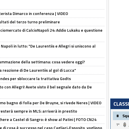
nterista Dimarco in conferenza | VIDEO
ultati del terzo turno preliminare
ciomercato di CalcioNapoli 24: Addio Lukaku e questione
apoli in lutto: "De Laurentiis e Allegri si uniscono al
rammazione della settimana: cosa vedere oggi?
la reazione di De Laurentiis al gol di Lucca"
ndes per sbloccare la trattativa Godts
o con Allegri! Avete visto il bel segnale dato da De
rimo bagno di folla per De Bruyne, si rivede Neres | VIDEO
CLASS
sterà sempre in MLS: arriverà in prestito
#
Sq
here a Castel di Sangro: è show al Patini | FOTO CN24
1º
 di cosa è successo nel caso Cagliari-Esposito, vogliono