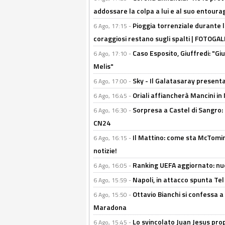
addossare la colpa a lui e al suo entoura
Pioggia torrenziale durante l
6 Ago, 17:15 -
coraggiosi restano sugli spalti | FOTOG
Caso Esposito, Giuffredi: "Giu
6 Ago, 17:10 -
Melis"
Sky - Il Galatasaray presenta
6 Ago, 17:00 -
Oriali affiancherà Mancini in 
6 Ago, 16:45 -
Sorpresa a Castel di Sangro:
6 Ago, 16:30 -
CN24
Il Mattino: come sta McTomi
6 Ago, 16:15 -
notizie!
Ranking UEFA aggiornato: nuov
6 Ago, 16:05 -
Napoli, in attacco spunta Tel
6 Ago, 15:59 -
Ottavio Bianchi si confessa a 
6 Ago, 15:50 -
Maradona
Lo svincolato Juan Jesus prop
6 Ago, 15:45 -