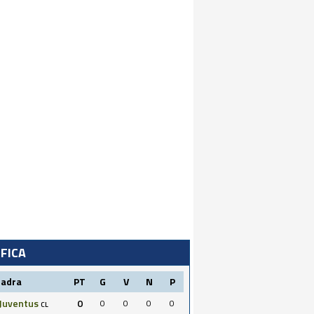
IFICA
uadra
PT
G
V
N
P
Juventus
0
0
0
0
0
CL