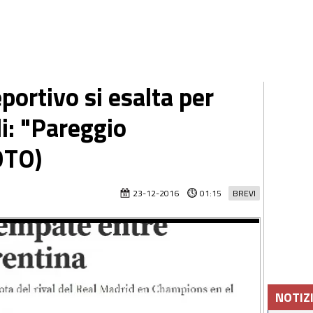
rtivo si esalta per
i: "Pareggio
OTO)
23-12-2016
01:15
BREVI
NOTIZ