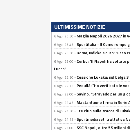
ULTIMISSIME NOTIZIE
Maglia Napoli 2026 2027 in ve
6 Ago, 23:50 -
Sportitalia - Il Como rompe g
6 Ago, 23:45 -
Roma, Ndicka sicuro: "Ecco c
6 Ago, 23:30 -
Corbo: "Il Napoli ha voltato 
6 Ago, 23:00 -
Lucca"
Cessione Lukaku: sul belga 3 
6 Ago, 22:30 -
Pedullà: "Ho verificato le vo
6 Ago, 22:15 -
Savino: "Stravedo per un gio
6 Ago, 22:00 -
Mastantuono firma in Serie A, 
6 Ago, 21:45 -
Tre club sulle tracce di Luka
6 Ago, 21:30 -
Sportmediaset: trattativa Nap
6 Ago, 21:15 -
SSC Napoli, oltre 55 milioni d
6 Ago, 21:00 -