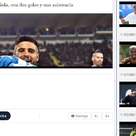
05/08/
07/08/
05/08/
🖶 Stampa
A−
A+
rite