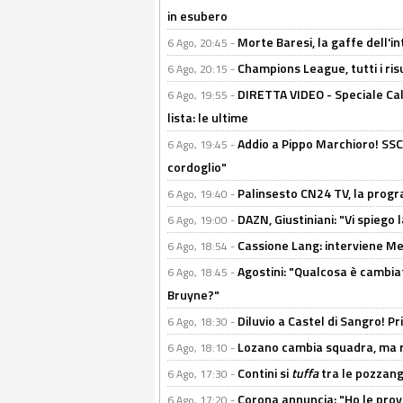
in esubero
Morte Baresi, la gaffe dell'i
6 Ago, 20:45 -
Champions League, tutti i ris
6 Ago, 20:15 -
DIRETTA VIDEO - Speciale Cal
6 Ago, 19:55 -
lista: le ultime
Addio a Pippo Marchioro! SSC N
6 Ago, 19:45 -
cordoglio"
Palinsesto CN24 TV, la prog
6 Ago, 19:40 -
DAZN, Giustiniani: "Vi spiego 
6 Ago, 19:00 -
Cassione Lang: interviene Me
6 Ago, 18:54 -
Agostini: "Qualcosa è cambiat
6 Ago, 18:45 -
Bruyne?"
Diluvio a Castel di Sangro! P
6 Ago, 18:30 -
Lozano cambia squadra, ma re
6 Ago, 18:10 -
Contini si
tuffa
tra le pozzang
6 Ago, 17:30 -
Corona annuncia: "Ho le prove
6 Ago, 17:20 -