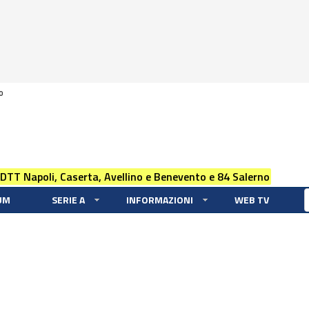
0
 DTT Napoli, Caserta, Avellino e Benevento e 84 Salerno
UM
SERIE A
INFORMAZIONI
WEB TV