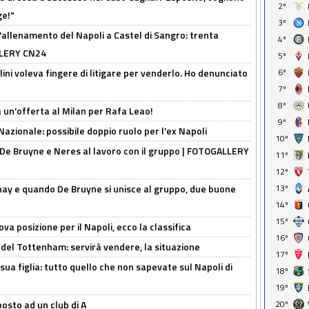
2º
ge!"
3º
'allenamento del Napoli a Castel di Sangro: trenta
4º
ALLERY CN24
5º
lini voleva fingere di litigare per venderlo. Ho denunciato
6º
7º
8º
 un'offerta al Milan per Rafa Leao!
9º
Nazionale: possibile doppio ruolo per l'ex Napoli
10º
 De Bruyne e Neres al lavoro con il gruppo | FOTOGALLERY
11º
12º
nay e quando De Bruyne si unisce al gruppo, due buone
13º
14º
15º
a posizione per il Napoli, ecco la classifica
16º
 del Tottenham: servirà vendere, la situazione
17º
sua figlia: tutto quello che non sapevate sul Napoli di
18º
19º
osto ad un club di A
20º