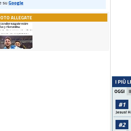
e su
Google
FOTO ALLEGATE
I PIÙ 
OGGI
I
#1
Jesus! H
#2